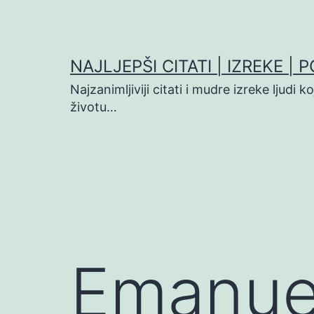
Preskoči
na
sadržaj
NAJLJEPŠI CITATI | IZREKE | 
Najzanimljiviji citati i mudre izreke ljudi 
životu…
Emanuel