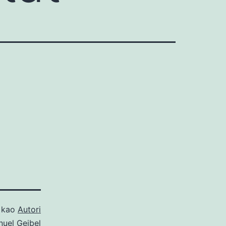
o kao
Autori
uel Geibel