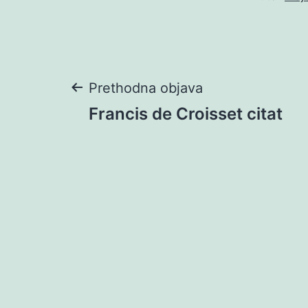
Navigacija
Prethodna objava
Francis de Croisset citat
objava