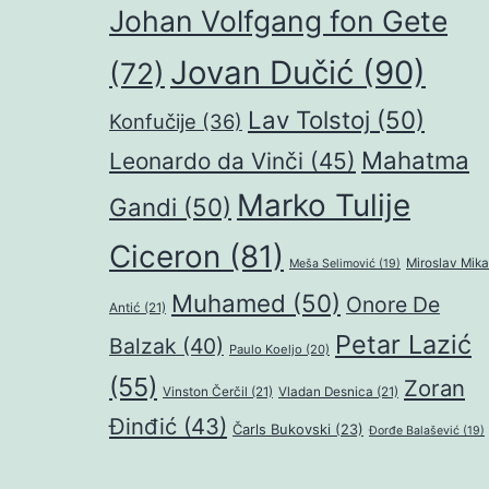
Johan Volfgang fon Gete
Jovan Dučić
(90)
(72)
Lav Tolstoj
(50)
Konfučije
(36)
Mahatma
Leonardo da Vinči
(45)
Marko Tulije
Gandi
(50)
Ciceron
(81)
Miroslav Mika
Meša Selimović
(19)
Muhamed
(50)
Onore De
Antić
(21)
Petar Lazić
Balzak
(40)
Paulo Koeljo
(20)
(55)
Zoran
Vinston Čerčil
(21)
Vladan Desnica
(21)
Đinđić
(43)
Čarls Bukovski
(23)
Đorđe Balašević
(19)