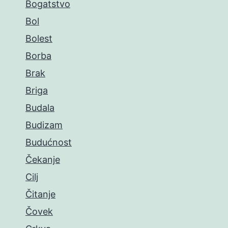
Bogatstvo
Bol
Bolest
Borba
Brak
Briga
Budala
Budizam
Budućnost
Čekanje
Cilj
Čitanje
Čovek