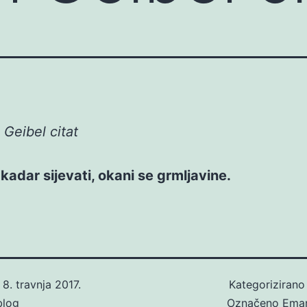
Geibel citat
 kadar sijevati, okani se grmljavine.
o
8. travnja 2017.
Kategoriziran
blog
Označeno
Eman