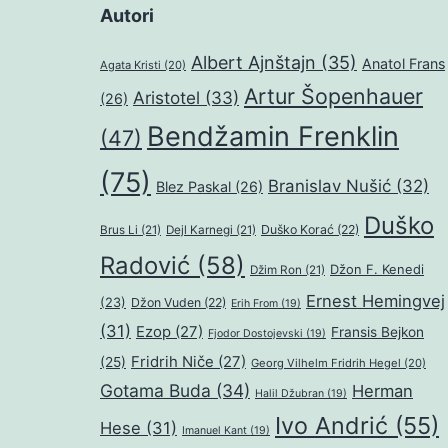
Autori
Albert Ajnštajn
(35)
Anatol Frans
Agata Kristi
(20)
Artur Šopenhauer
Aristotel
(33)
(26)
Bendžamin Frenklin
(47)
(75)
Branislav Nušić
(32)
Blez Paskal
(26)
Duško
Duško Korać
(22)
Brus Li
(21)
Dejl Karnegi
(21)
Radović
(58)
Džon F. Kenedi
Džim Ron
(21)
Ernest Hemingvej
(23)
Džon Vuden
(22)
Erih From
(19)
(31)
Ezop
(27)
Fransis Bejkon
Fjodor Dostojevski
(19)
Fridrih Niče
(27)
(25)
Georg Vilhelm Fridrih Hegel
(20)
Gotama Buda
(34)
Herman
Halil Džubran
(19)
Ivo Andrić
(55)
Hese
(31)
Imanuel Kant
(19)