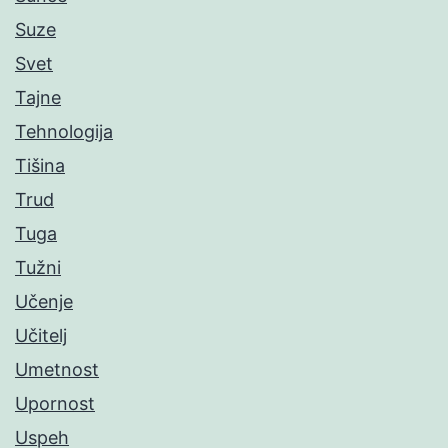
Suze
Svet
Tajne
Tehnologija
Tišina
Trud
Tuga
Tužni
Učenje
Učitelj
Umetnost
Upornost
Uspeh