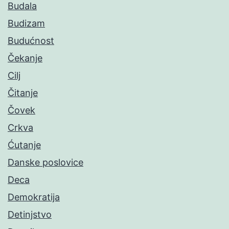
Budala
Budizam
Budućnost
Čekanje
Cilj
Čitanje
Čovek
Crkva
Ćutanje
Danske poslovice
Deca
Demokratija
Detinjstvo