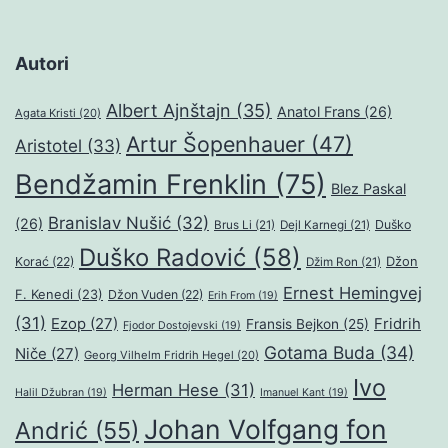
Autori
Albert Ajnštajn
(35)
Anatol Frans
(26)
Agata Kristi
(20)
Artur Šopenhauer
(47)
Aristotel
(33)
Bendžamin Frenklin
(75)
Blez Paskal
Branislav Nušić
(32)
(26)
Duško
Brus Li
(21)
Dejl Karnegi
(21)
Duško Radović
(58)
Džon
Korać
(22)
Džim Ron
(21)
Ernest Hemingvej
F. Kenedi
(23)
Džon Vuden
(22)
Erih From
(19)
(31)
Ezop
(27)
Fridrih
Fransis Bejkon
(25)
Fjodor Dostojevski
(19)
Gotama Buda
(34)
Niče
(27)
Georg Vilhelm Fridrih Hegel
(20)
Ivo
Herman Hese
(31)
Halil Džubran
(19)
Imanuel Kant
(19)
Johan Volfgang fon
Andrić
(55)