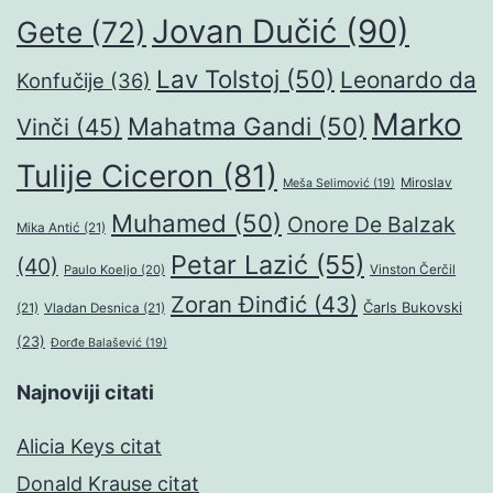
Jovan Dučić
(90)
Gete
(72)
Lav Tolstoj
(50)
Leonardo da
Konfučije
(36)
Marko
Mahatma Gandi
(50)
Vinči
(45)
Tulije Ciceron
(81)
Miroslav
Meša Selimović
(19)
Muhamed
(50)
Onore De Balzak
Mika Antić
(21)
Petar Lazić
(55)
(40)
Paulo Koeljo
(20)
Vinston Čerčil
Zoran Đinđić
(43)
Čarls Bukovski
(21)
Vladan Desnica
(21)
(23)
Đorđe Balašević
(19)
Najnoviji citati
Alicia Keys citat
Donald Krause citat