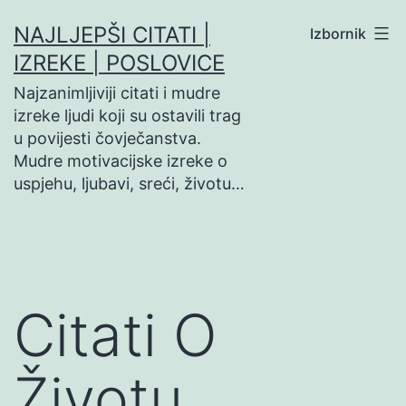
Preskoči
NAJLJEPŠI CITATI |
Izbornik
na
IZREKE | POSLOVICE
sadržaj
Najzanimljiviji citati i mudre
izreke ljudi koji su ostavili trag
u povijesti čovječanstva.
Mudre motivacijske izreke o
uspjehu, ljubavi, sreći, životu…
Citati O
Životu