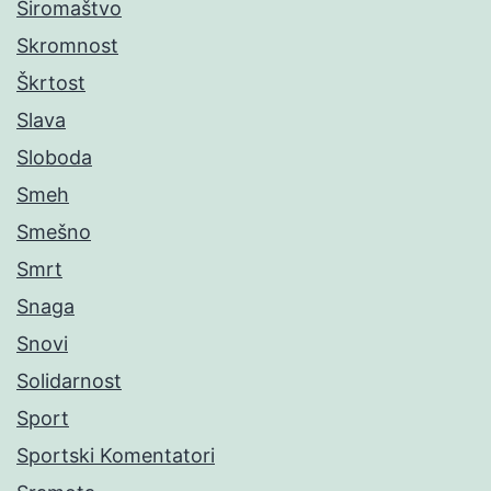
Siromaštvo
Skromnost
Škrtost
Slava
Sloboda
Smeh
Smešno
Smrt
Snaga
Snovi
Solidarnost
Sport
Sportski Komentatori