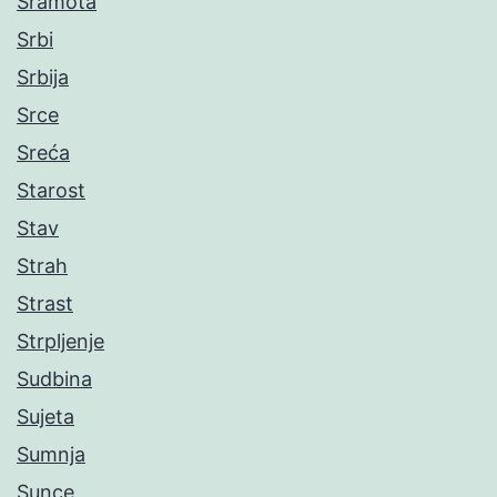
Sramota
Srbi
Srbija
Srce
Sreća
Starost
Stav
Strah
Strast
Strpljenje
Sudbina
Sujeta
Sumnja
Sunce