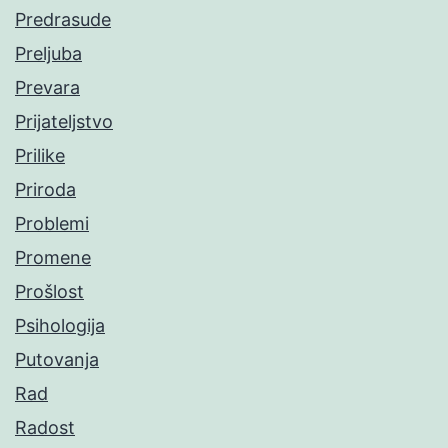
Predrasude
Preljuba
Prevara
Prijateljstvo
Prilike
Priroda
Problemi
Promene
Prošlost
Psihologija
Putovanja
Rad
Radost