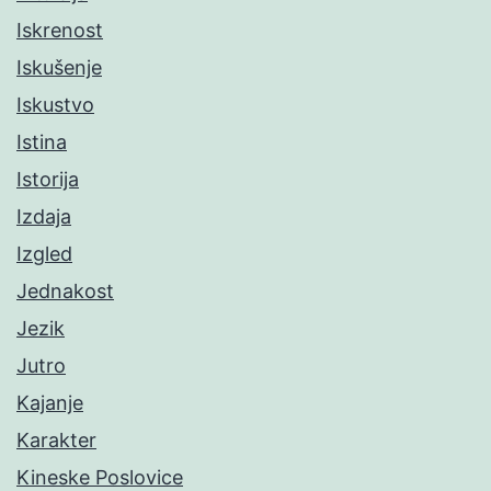
Iskrenost
Iskušenje
Iskustvo
Istina
Istorija
Izdaja
Izgled
Jednakost
Jezik
Jutro
Kajanje
Karakter
Kineske Poslovice