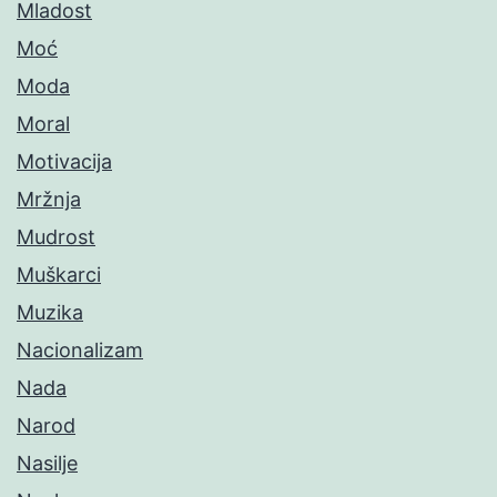
Mladost
Moć
Moda
Moral
Motivacija
Mržnja
Mudrost
Muškarci
Muzika
Nacionalizam
Nada
Narod
Nasilje