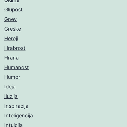
Glupost
Gnev
Greške
Heroji
Hrabrost
Hrana
Humanost
Humor
Ideja
Iluzija
Inspiracija
Inteligencija
Intuicija