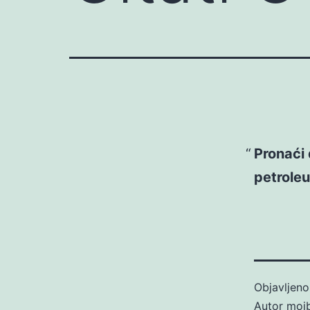
Pronaći 
petrole
Objavljen
Autor
moj