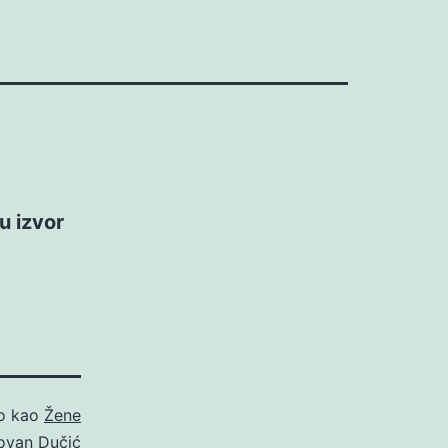
u izvor
no kao
Žene
ovan Dučić