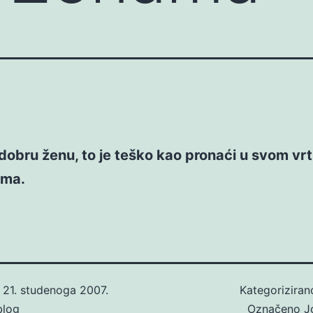
dobru ženu, to je teško kao pronaći u svom vrt
uma.
o
21. studenoga 2007.
Kategorizira
blog
Označeno
J