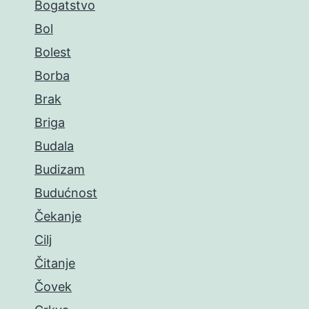
Bogatstvo
Bol
Bolest
Borba
Brak
Briga
Budala
Budizam
Budućnost
Čekanje
Cilj
Čitanje
Čovek