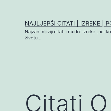
Preskoči
na
sadržaj
NAJLJEPŠI CITATI | IZREKE | 
Najzanimljiviji citati i mudre izreke ljudi 
životu…
Citati 