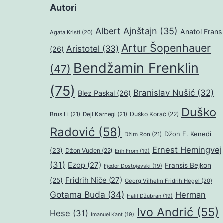
Autori
Albert Ajnštajn
(35)
Anatol Frans
Agata Kristi
(20)
Artur Šopenhauer
Aristotel
(33)
(26)
Bendžamin Frenklin
(47)
(75)
Branislav Nušić
(32)
Blez Paskal
(26)
Duško
Duško Korać
(22)
Brus Li
(21)
Dejl Karnegi
(21)
Radović
(58)
Džon F. Kenedi
Džim Ron
(21)
Ernest Hemingvej
(23)
Džon Vuden
(22)
Erih From
(19)
(31)
Ezop
(27)
Fransis Bejkon
Fjodor Dostojevski
(19)
Fridrih Niče
(27)
(25)
Georg Vilhelm Fridrih Hegel
(20)
Gotama Buda
(34)
Herman
Halil Džubran
(19)
Ivo Andrić
(55)
Hese
(31)
Imanuel Kant
(19)