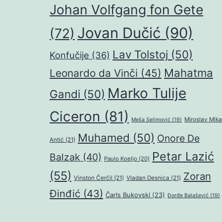
Johan Volfgang fon Gete
Jovan Dučić
(90)
(72)
Lav Tolstoj
(50)
Konfučije
(36)
Mahatma
Leonardo da Vinči
(45)
Marko Tulije
Gandi
(50)
Ciceron
(81)
Miroslav Mika
Meša Selimović
(19)
Muhamed
(50)
Onore De
Antić
(21)
Petar Lazić
Balzak
(40)
Paulo Koeljo
(20)
(55)
Zoran
Vinston Čerčil
(21)
Vladan Desnica
(21)
Đinđić
(43)
Čarls Bukovski
(23)
Đorđe Balašević
(19)