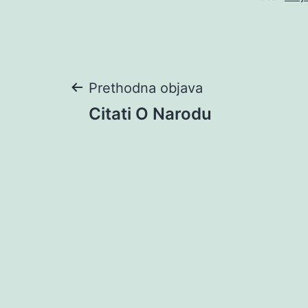
Navigacija
Prethodna objava
Citati O Narodu
objava