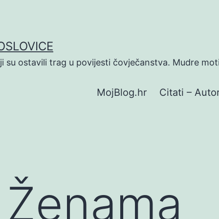
POSLOVICE
koji su ostavili trag u povijesti čovječanstva. Mudre mot
MojBlog.hr
Citati – Autor
O Ženama