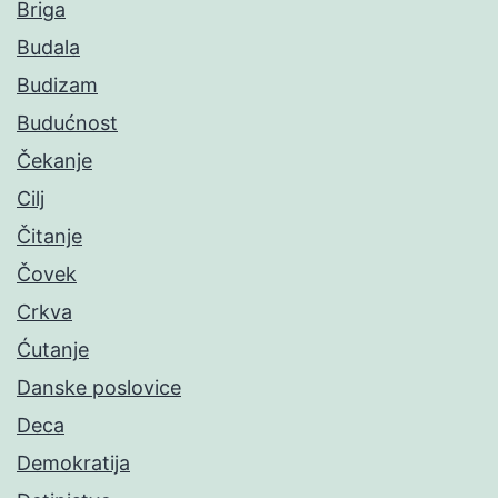
Briga
Budala
Budizam
Budućnost
Čekanje
Cilj
Čitanje
Čovek
Crkva
Ćutanje
Danske poslovice
Deca
Demokratija