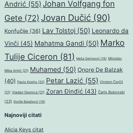
Johan Volfgang fon
Andrić
(55)
Jovan Dučić
(90)
Gete
(72)
Lav Tolstoj
(50)
Leonardo da
Konfučije
(36)
Marko
Mahatma Gandi
(50)
Vinči
(45)
Tulije Ciceron
(81)
Miroslav
Meša Selimović
(19)
Muhamed
(50)
Onore De Balzak
Mika Antić
(21)
Petar Lazić
(55)
(40)
Paulo Koeljo
(20)
Vinston Čerčil
Zoran Đinđić
(43)
Čarls Bukovski
(21)
Vladan Desnica
(21)
(23)
Đorđe Balašević
(19)
Najnoviji citati
Alicia Keys citat