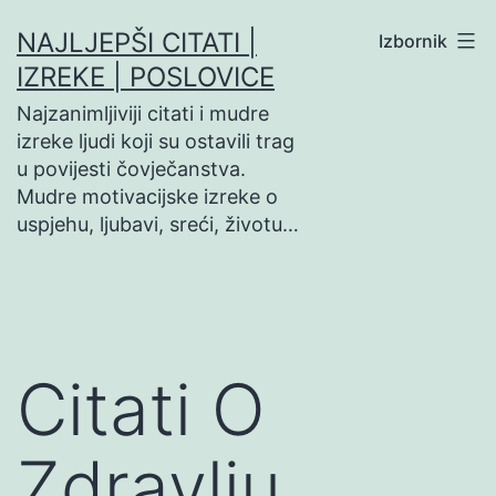
Preskoči
NAJLJEPŠI CITATI |
Izbornik
na
IZREKE | POSLOVICE
sadržaj
Najzanimljiviji citati i mudre
izreke ljudi koji su ostavili trag
u povijesti čovječanstva.
Mudre motivacijske izreke o
uspjehu, ljubavi, sreći, životu…
Citati O
Zdravlju