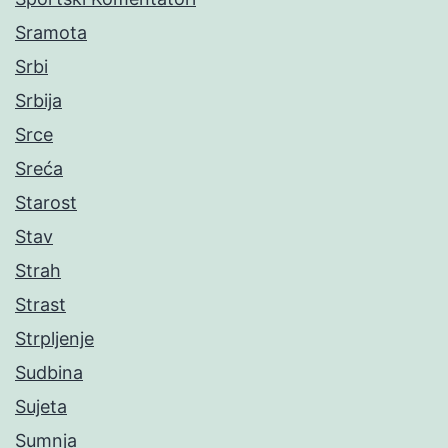
Sramota
Srbi
Srbija
Srce
Sreća
Starost
Stav
Strah
Strast
Strpljenje
Sudbina
Sujeta
Sumnja