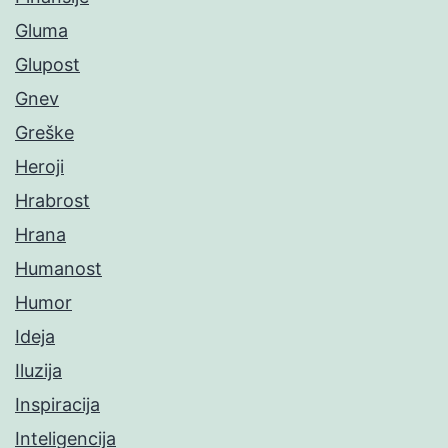
Gluma
Glupost
Gnev
Greške
Heroji
Hrabrost
Hrana
Humanost
Humor
Ideja
Iluzija
Inspiracija
Inteligencija