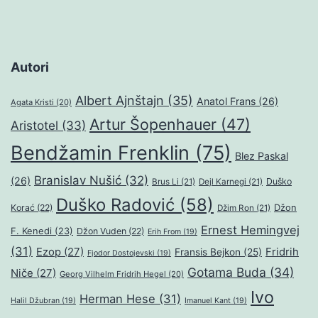
Autori
Albert Ajnštajn
(35)
Anatol Frans
(26)
Agata Kristi
(20)
Artur Šopenhauer
(47)
Aristotel
(33)
Bendžamin Frenklin
(75)
Blez Paskal
Branislav Nušić
(32)
(26)
Duško
Brus Li
(21)
Dejl Karnegi
(21)
Duško Radović
(58)
Džon
Korać
(22)
Džim Ron
(21)
Ernest Hemingvej
F. Kenedi
(23)
Džon Vuden
(22)
Erih From
(19)
(31)
Ezop
(27)
Fridrih
Fransis Bejkon
(25)
Fjodor Dostojevski
(19)
Gotama Buda
(34)
Niče
(27)
Georg Vilhelm Fridrih Hegel
(20)
Ivo
Herman Hese
(31)
Halil Džubran
(19)
Imanuel Kant
(19)