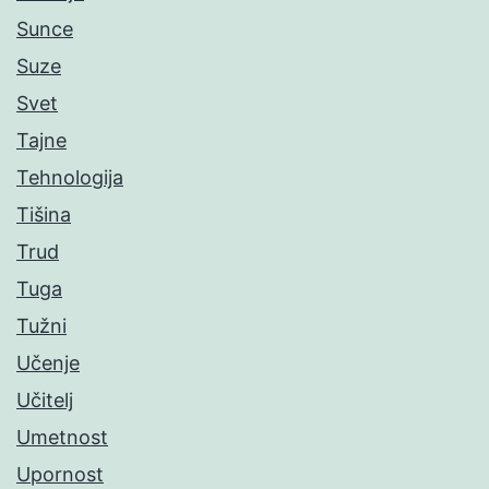
Sunce
Suze
Svet
Tajne
Tehnologija
Tišina
Trud
Tuga
Tužni
Učenje
Učitelj
Umetnost
Upornost