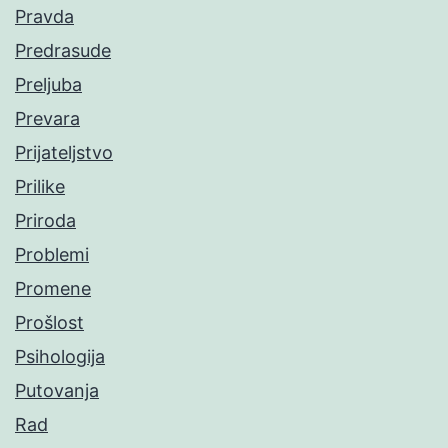
Pravda
Predrasude
Preljuba
Prevara
Prijateljstvo
Prilike
Priroda
Problemi
Promene
Prošlost
Psihologija
Putovanja
Rad