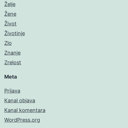
Želje
Žene
Život
Životinje
Zlo
Znanje
Zrelost
Meta
Prijava
Kanal objava
Kanal komentara
WordPress.org