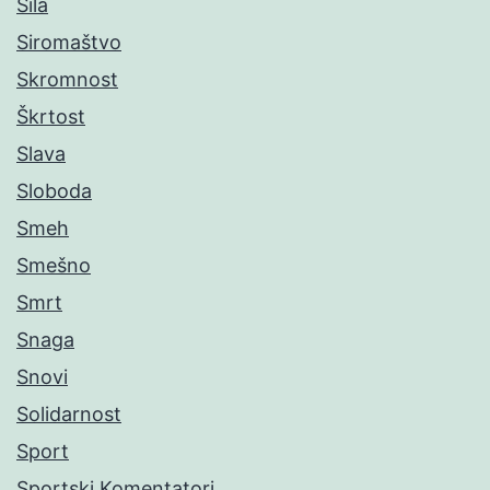
Sila
Siromaštvo
Skromnost
Škrtost
Slava
Sloboda
Smeh
Smešno
Smrt
Snaga
Snovi
Solidarnost
Sport
Sportski Komentatori