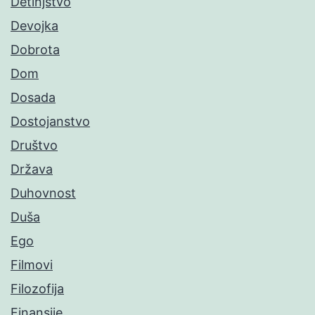
Detinjstvo
Devojka
Dobrota
Dom
Dosada
Dostojanstvo
Društvo
Država
Duhovnost
Duša
Ego
Filmovi
Filozofija
Finansije