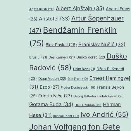
Albert Ajnštajn
(35)
Anatol Frans
Agata Kristi
(20)
Artur Šopenhauer
Aristotel
(33)
(26)
Bendžamin Frenklin
(47)
(75)
Branislav Nušić
(32)
Blez Paskal
(26)
Duško
Duško Korać
(22)
Brus Li
(21)
Dejl Karnegi
(21)
Radović
(58)
Džon F. Kenedi
Džim Ron
(21)
Ernest Hemingvej
(23)
Džon Vuden
(22)
Erih From
(19)
(31)
Ezop
(27)
Fransis Bejkon
Fjodor Dostojevski
(19)
Fridrih Niče
(27)
(25)
Georg Vilhelm Fridrih Hegel
(20)
Gotama Buda
(34)
Herman
Halil Džubran
(19)
Ivo Andrić
(55)
Hese
(31)
Imanuel Kant
(19)
Johan Volfgang fon Gete