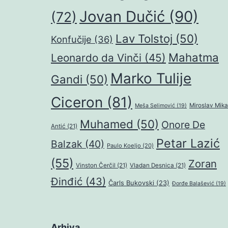
Jovan Dučić
(90)
(72)
Lav Tolstoj
(50)
Konfučije
(36)
Mahatma
Leonardo da Vinči
(45)
Marko Tulije
Gandi
(50)
Ciceron
(81)
Miroslav Mika
Meša Selimović
(19)
Muhamed
(50)
Onore De
Antić
(21)
Petar Lazić
Balzak
(40)
Paulo Koeljo
(20)
(55)
Zoran
Vinston Čerčil
(21)
Vladan Desnica
(21)
Đinđić
(43)
Čarls Bukovski
(23)
Đorđe Balašević
(19)
Arhiva