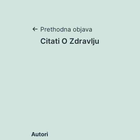
Navigacija
Prethodna objava
Citati O Zdravlju
objava
Autori