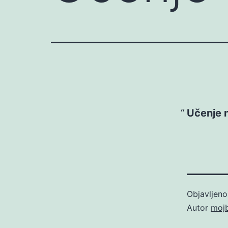
Učenje n
Objavljen
Autor
moj