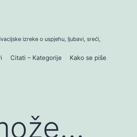
ivacijske izreke o uspjehu, ljubavi, sreći,
i
Citati – Kategorije
Kako se piše
 može…