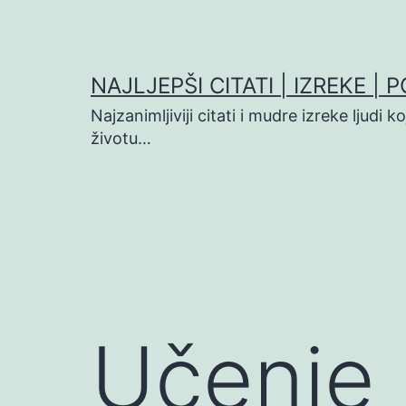
Preskoči
na
sadržaj
NAJLJEPŠI CITATI | IZREKE | 
Najzanimljiviji citati i mudre izreke ljudi 
životu…
Učenje