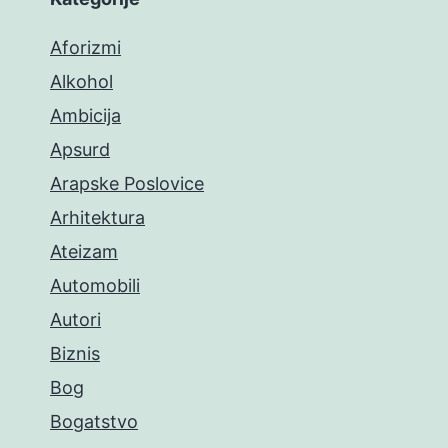
Aforizmi
Alkohol
Ambicija
Apsurd
Arapske Poslovice
Arhitektura
Ateizam
Automobili
Autori
Biznis
Bog
Bogatstvo