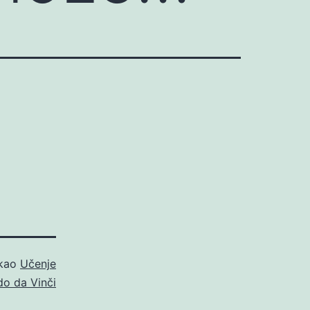
 kao
Učenje
o da Vinči