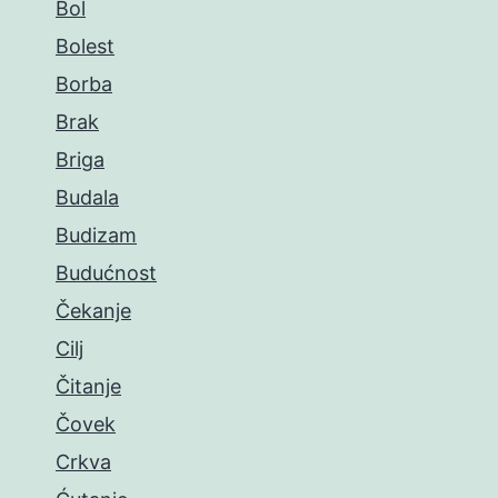
Bol
Bolest
Borba
Brak
Briga
Budala
Budizam
Budućnost
Čekanje
Cilj
Čitanje
Čovek
Crkva