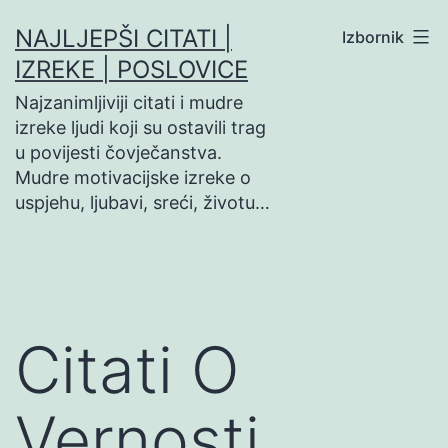
Preskoči
NAJLJEPŠI CITATI |
Izbornik
na
IZREKE | POSLOVICE
sadržaj
Najzanimljiviji citati i mudre
izreke ljudi koji su ostavili trag
u povijesti čovječanstva.
Mudre motivacijske izreke o
uspjehu, ljubavi, sreći, životu…
Citati O
Vernosti