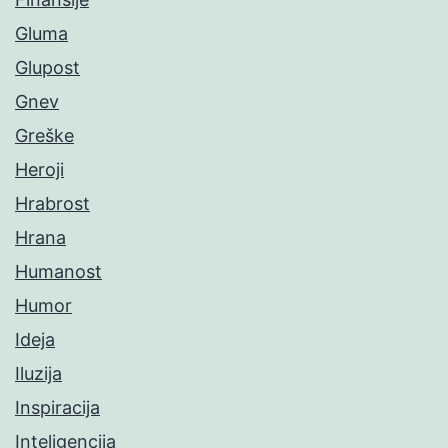
Gluma
Glupost
Gnev
Greške
Heroji
Hrabrost
Hrana
Humanost
Humor
Ideja
Iluzija
Inspiracija
Inteligencija