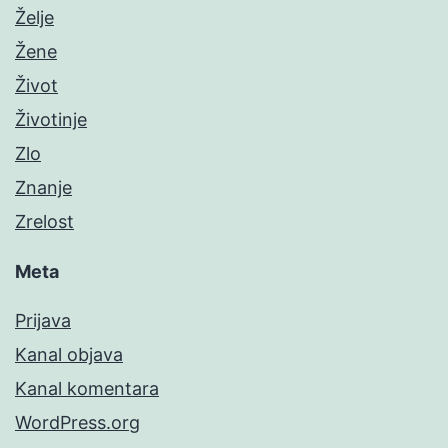
Želje
Žene
Život
Životinje
Zlo
Znanje
Zrelost
Meta
Prijava
Kanal objava
Kanal komentara
WordPress.org