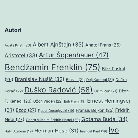
Autori
Albert Ajnštajn
(35)
Anatol Frans
(26)
Agata Kristi
(20)
Artur Šopenhauer
(47)
Aristotel
(33)
Bendžamin Frenklin
(75)
Blez Paskal
Branislav Nušić
(32)
(26)
Duško
Brus Li
(21)
Dejl Karnegi
(21)
Duško Radović
(58)
Džon
Korać
(22)
Džim Ron
(21)
Ernest Hemingvej
F. Kenedi
(23)
Džon Vuden
(22)
Erih From
(19)
(31)
Ezop
(27)
Fridrih
Fransis Bejkon
(25)
Fjodor Dostojevski
(19)
Gotama Buda
(34)
Niče
(27)
Georg Vilhelm Fridrih Hegel
(20)
Ivo
Herman Hese
(31)
Halil Džubran
(19)
Imanuel Kant
(19)