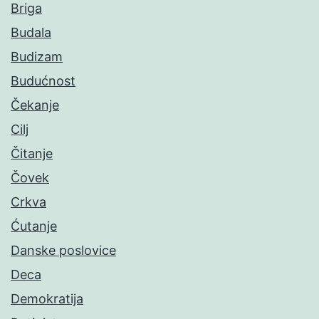
Briga
Budala
Budizam
Budućnost
Čekanje
Cilj
Čitanje
Čovek
Crkva
Ćutanje
Danske poslovice
Deca
Demokratija