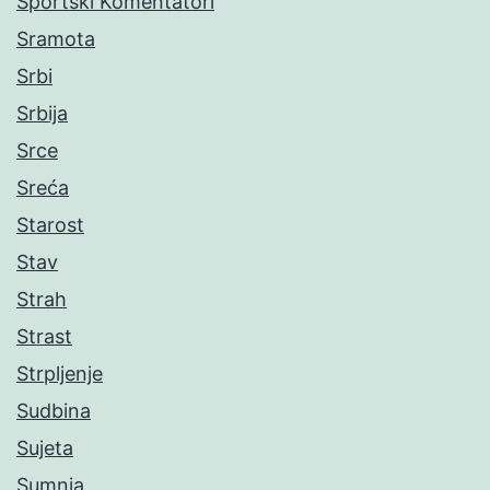
Sportski Komentatori
Sramota
Srbi
Srbija
Srce
Sreća
Starost
Stav
Strah
Strast
Strpljenje
Sudbina
Sujeta
Sumnja