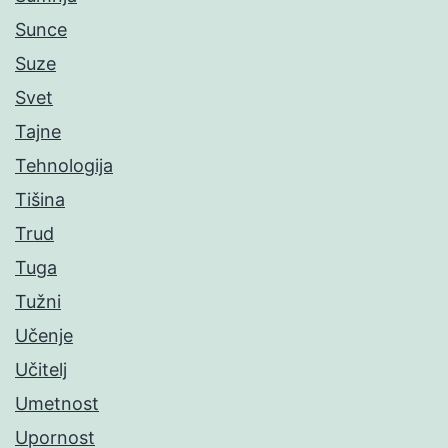
Sunce
Suze
Svet
Tajne
Tehnologija
Tišina
Trud
Tuga
Tužni
Učenje
Učitelj
Umetnost
Upornost