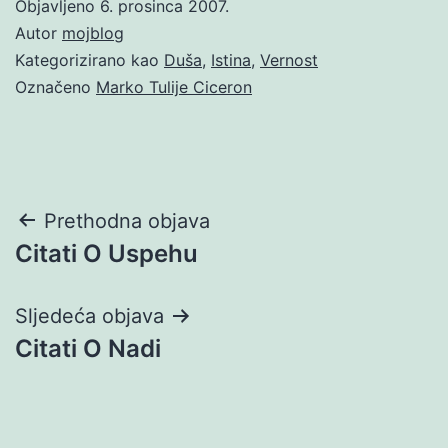
Objavljeno
6. prosinca 2007.
Autor
mojblog
Kategorizirano kao
Duša
,
Istina
,
Vernost
Označeno
Marko Tulije Ciceron
Navigacija
Prethodna objava
Citati O Uspehu
objava
Sljedeća objava
Citati O Nadi