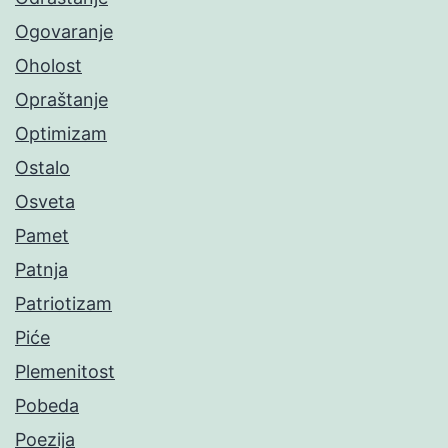
Ogovaranje
Oholost
Opraštanje
Optimizam
Ostalo
Osveta
Pamet
Patnja
Patriotizam
Piće
Plemenitost
Pobeda
Poezija