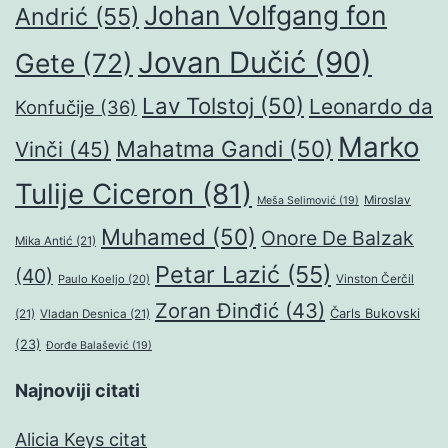
Johan Volfgang fon
Andrić
(55)
Jovan Dučić
(90)
Gete
(72)
Lav Tolstoj
(50)
Leonardo da
Konfučije
(36)
Marko
Mahatma Gandi
(50)
Vinči
(45)
Tulije Ciceron
(81)
Miroslav
Meša Selimović
(19)
Muhamed
(50)
Onore De Balzak
Mika Antić
(21)
Petar Lazić
(55)
(40)
Paulo Koeljo
(20)
Vinston Čerčil
Zoran Đinđić
(43)
Čarls Bukovski
(21)
Vladan Desnica
(21)
(23)
Đorđe Balašević
(19)
Najnoviji citati
Alicia Keys citat