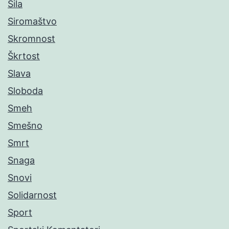
Sila
Siromaštvo
Skromnost
Škrtost
Slava
Sloboda
Smeh
Smešno
Smrt
Snaga
Snovi
Solidarnost
Sport