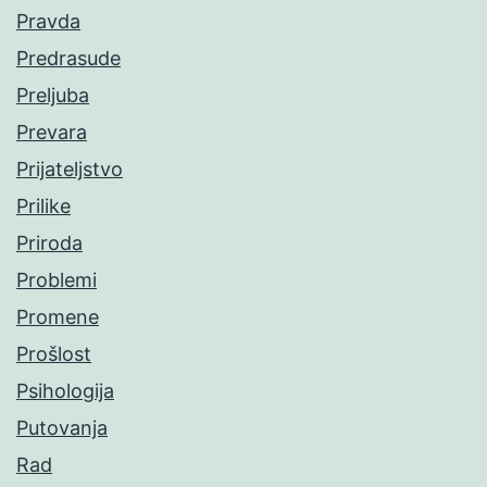
Pravda
Predrasude
Preljuba
Prevara
Prijateljstvo
Prilike
Priroda
Problemi
Promene
Prošlost
Psihologija
Putovanja
Rad