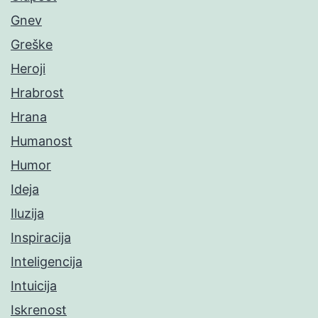
Gnev
Greške
Heroji
Hrabrost
Hrana
Humanost
Humor
Ideja
Iluzija
Inspiracija
Inteligencija
Intuicija
Iskrenost