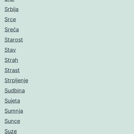
Srbija
Srce
Sreća
Starost
Stav
Strah
Strast
Strpljenje
Sudbina
Sujeta
Sumnja
Sunce
Suze