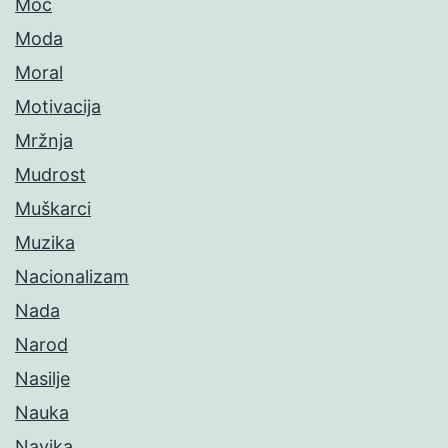
Moć
Moda
Moral
Motivacija
Mržnja
Mudrost
Muškarci
Muzika
Nacionalizam
Nada
Narod
Nasilje
Nauka
Navika