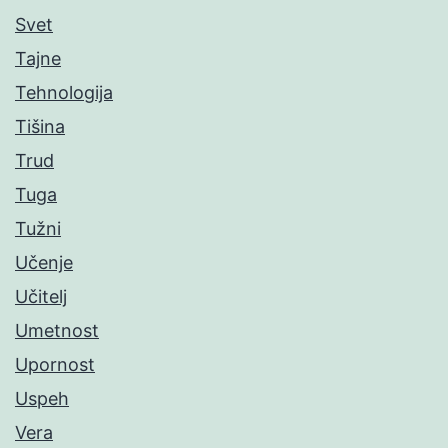
Svet
Tajne
Tehnologija
Tišina
Trud
Tuga
Tužni
Učenje
Učitelj
Umetnost
Upornost
Uspeh
Vera