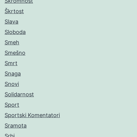
Skromnost
Škrtost
Slava
Sloboda
Smeh
Smešno
Smrt
Snaga
Snovi
Solidarnost
Sport
Sportski Komentatori
Sramota
Srbi