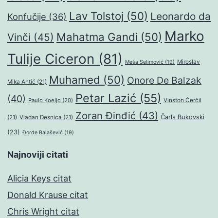
Lav Tolstoj
(50)
Leonardo da
Konfučije
(36)
Marko
Mahatma Gandi
(50)
Vinči
(45)
Tulije Ciceron
(81)
Miroslav
Meša Selimović
(19)
Muhamed
(50)
Onore De Balzak
Mika Antić
(21)
Petar Lazić
(55)
(40)
Paulo Koeljo
(20)
Vinston Čerčil
Zoran Đinđić
(43)
Čarls Bukovski
(21)
Vladan Desnica
(21)
(23)
Đorđe Balašević
(19)
Najnoviji citati
Alicia Keys citat
Donald Krause citat
Chris Wright citat