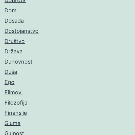
Dobrota
Dom
Dosada
Dostojanstvo
Društvo
Država
Duhovnost
Duša
Ego
Filmovi
Filozofija
Finansije
Gluma
Glupost