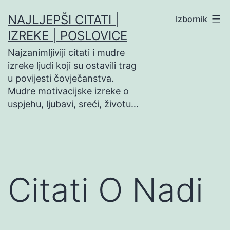
Preskoči
NAJLJEPŠI CITATI |
Izbornik
na
IZREKE | POSLOVICE
sadržaj
Najzanimljiviji citati i mudre
izreke ljudi koji su ostavili trag
u povijesti čovječanstva.
Mudre motivacijske izreke o
uspjehu, ljubavi, sreći, životu…
Citati O Nadi