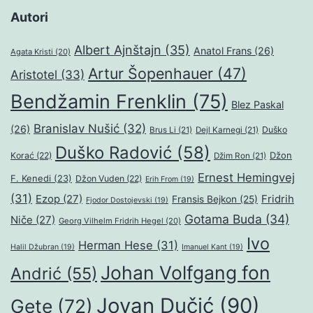
Autori
Albert Ajnštajn
(35)
Anatol Frans
(26)
Agata Kristi
(20)
Artur Šopenhauer
(47)
Aristotel
(33)
Bendžamin Frenklin
(75)
Blez Paskal
Branislav Nušić
(32)
(26)
Duško
Brus Li
(21)
Dejl Karnegi
(21)
Duško Radović
(58)
Džon
Korać
(22)
Džim Ron
(21)
Ernest Hemingvej
F. Kenedi
(23)
Džon Vuden
(22)
Erih From
(19)
(31)
Ezop
(27)
Fridrih
Fransis Bejkon
(25)
Fjodor Dostojevski
(19)
Gotama Buda
(34)
Niče
(27)
Georg Vilhelm Fridrih Hegel
(20)
Ivo
Herman Hese
(31)
Halil Džubran
(19)
Imanuel Kant
(19)
Johan Volfgang fon
Andrić
(55)
Jovan Dučić
(90)
Gete
(72)