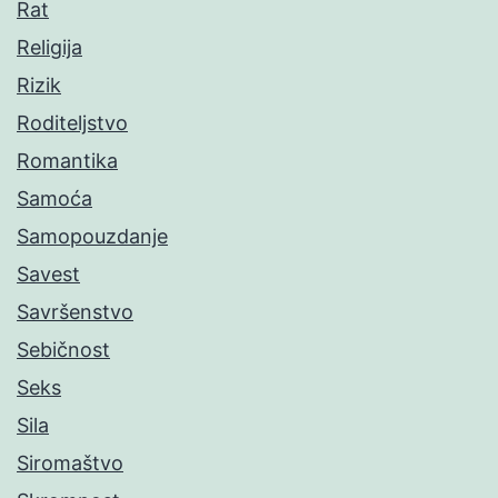
Rat
Religija
Rizik
Roditeljstvo
Romantika
Samoća
Samopouzdanje
Savest
Savršenstvo
Sebičnost
Seks
Sila
Siromaštvo