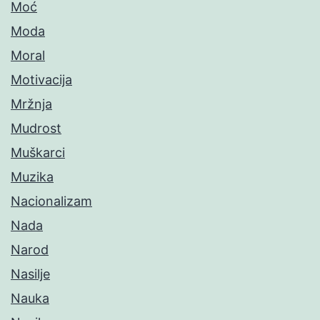
Moć
Moda
Moral
Motivacija
Mržnja
Mudrost
Muškarci
Muzika
Nacionalizam
Nada
Narod
Nasilje
Nauka