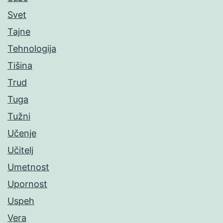
Svet
Tajne
Tehnologija
Tišina
Trud
Tuga
Tužni
Učenje
Učitelj
Umetnost
Upornost
Uspeh
Vera