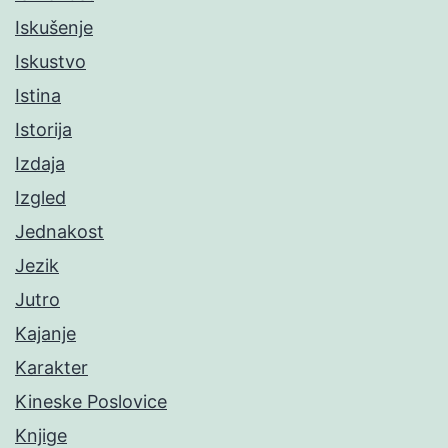
Iskušenje
Iskustvo
Istina
Istorija
Izdaja
Izgled
Jednakost
Jezik
Jutro
Kajanje
Karakter
Kineske Poslovice
Knjige