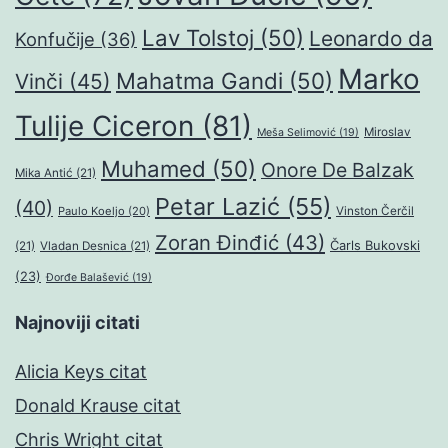
Lav Tolstoj
(50)
Leonardo da
Konfučije
(36)
Marko
Mahatma Gandi
(50)
Vinči
(45)
Tulije Ciceron
(81)
Miroslav
Meša Selimović
(19)
Muhamed
(50)
Onore De Balzak
Mika Antić
(21)
Petar Lazić
(55)
(40)
Paulo Koeljo
(20)
Vinston Čerčil
Zoran Đinđić
(43)
Čarls Bukovski
(21)
Vladan Desnica
(21)
(23)
Đorđe Balašević
(19)
Najnoviji citati
Alicia Keys citat
Donald Krause citat
Chris Wright citat