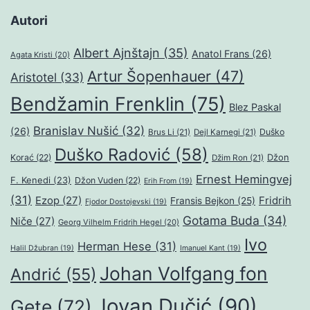
Autori
Albert Ajnštajn
(35)
Anatol Frans
(26)
Agata Kristi
(20)
Artur Šopenhauer
(47)
Aristotel
(33)
Bendžamin Frenklin
(75)
Blez Paskal
Branislav Nušić
(32)
(26)
Duško
Brus Li
(21)
Dejl Karnegi
(21)
Duško Radović
(58)
Džon
Korać
(22)
Džim Ron
(21)
Ernest Hemingvej
F. Kenedi
(23)
Džon Vuden
(22)
Erih From
(19)
(31)
Ezop
(27)
Fridrih
Fransis Bejkon
(25)
Fjodor Dostojevski
(19)
Gotama Buda
(34)
Niče
(27)
Georg Vilhelm Fridrih Hegel
(20)
Ivo
Herman Hese
(31)
Halil Džubran
(19)
Imanuel Kant
(19)
Johan Volfgang fon
Andrić
(55)
Jovan Dučić
(90)
Gete
(72)