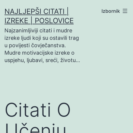
Preskoči
NAJLJEPŠI CITATI |
Izbornik
na
IZREKE | POSLOVICE
sadržaj
Najzanimljiviji citati i mudre
izreke ljudi koji su ostavili trag
u povijesti čovječanstva.
Mudre motivacijske izreke o
uspjehu, ljubavi, sreći, životu…
Citati O
Učenju