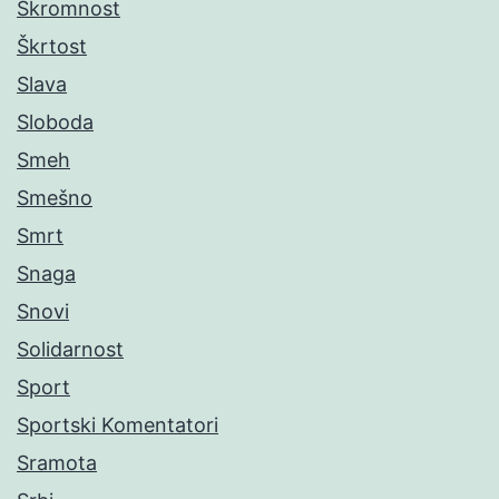
Skromnost
Škrtost
Slava
Sloboda
Smeh
Smešno
Smrt
Snaga
Snovi
Solidarnost
Sport
Sportski Komentatori
Sramota