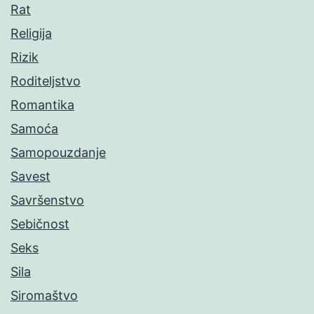
Rat
Religija
Rizik
Roditeljstvo
Romantika
Samoća
Samopouzdanje
Savest
Savršenstvo
Sebičnost
Seks
Sila
Siromaštvo