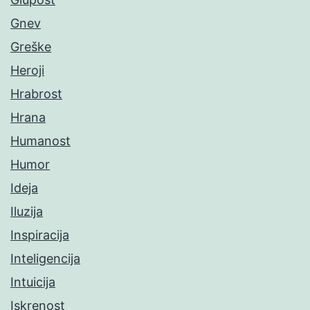
Gnev
Greške
Heroji
Hrabrost
Hrana
Humanost
Humor
Ideja
Iluzija
Inspiracija
Inteligencija
Intuicija
Iskrenost