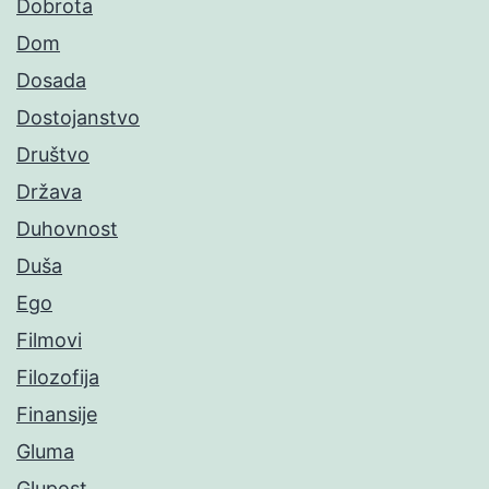
Dobrota
Dom
Dosada
Dostojanstvo
Društvo
Država
Duhovnost
Duša
Ego
Filmovi
Filozofija
Finansije
Gluma
Glupost