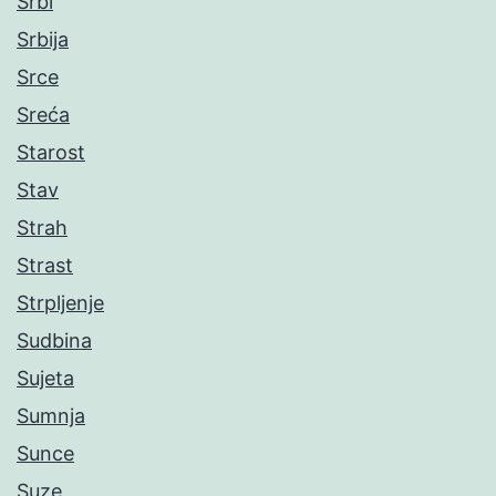
Srbi
Srbija
Srce
Sreća
Starost
Stav
Strah
Strast
Strpljenje
Sudbina
Sujeta
Sumnja
Sunce
Suze