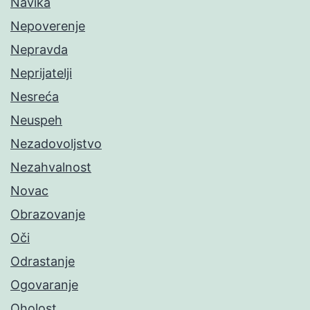
Navika
Nepoverenje
Nepravda
Neprijatelji
Nesreća
Neuspeh
Nezadovoljstvo
Nezahvalnost
Novac
Obrazovanje
Oči
Odrastanje
Ogovaranje
Oholost