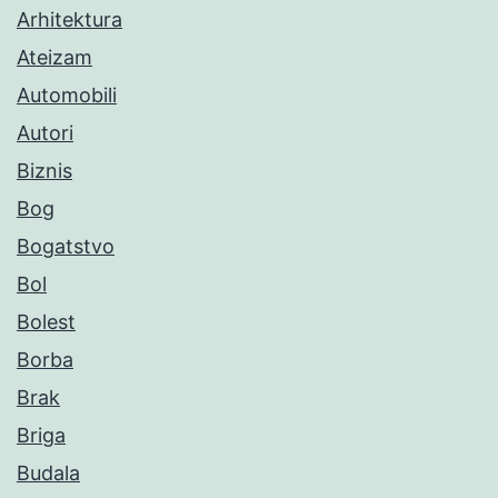
Arhitektura
Ateizam
Automobili
Autori
Biznis
Bog
Bogatstvo
Bol
Bolest
Borba
Brak
Briga
Budala