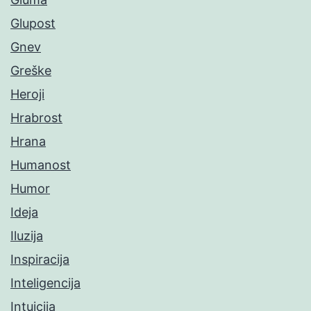
Glupost
Gnev
Greške
Heroji
Hrabrost
Hrana
Humanost
Humor
Ideja
Iluzija
Inspiracija
Inteligencija
Intuicija