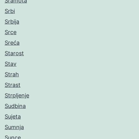
Sramota
Srbi
Srbija
Srce
Sreća
Starost
Stav
Strah
Strast
Strpljenje
Sudbina
Sujeta
Sumnja
Sunce