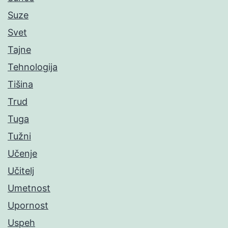
Suze
Svet
Tajne
Tehnologija
Tišina
Trud
Tuga
Tužni
Učenje
Učitelj
Umetnost
Upornost
Uspeh