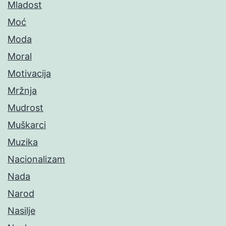
Mladost
Moć
Moda
Moral
Motivacija
Mržnja
Mudrost
Muškarci
Muzika
Nacionalizam
Nada
Narod
Nasilje