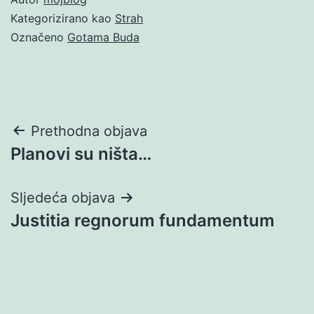
Kategorizirano kao
Strah
Označeno
Gotama Buda
Navigacija
Prethodna objava
Planovi su ništa…
objava
Sljedeća objava
Justitia regnorum fundamentum