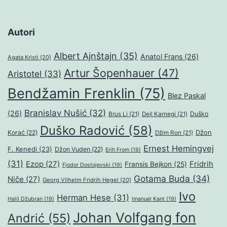
Autori
Albert Ajnštajn
(35)
Anatol Frans
(26)
Agata Kristi
(20)
Artur Šopenhauer
(47)
Aristotel
(33)
Bendžamin Frenklin
(75)
Blez Paskal
Branislav Nušić
(32)
(26)
Duško
Brus Li
(21)
Dejl Karnegi
(21)
Duško Radović
(58)
Džon
Korać
(22)
Džim Ron
(21)
Ernest Hemingvej
F. Kenedi
(23)
Džon Vuden
(22)
Erih From
(19)
(31)
Ezop
(27)
Fridrih
Fransis Bejkon
(25)
Fjodor Dostojevski
(19)
Gotama Buda
(34)
Niče
(27)
Georg Vilhelm Fridrih Hegel
(20)
Ivo
Herman Hese
(31)
Halil Džubran
(19)
Imanuel Kant
(19)
Johan Volfgang fon
Andrić
(55)