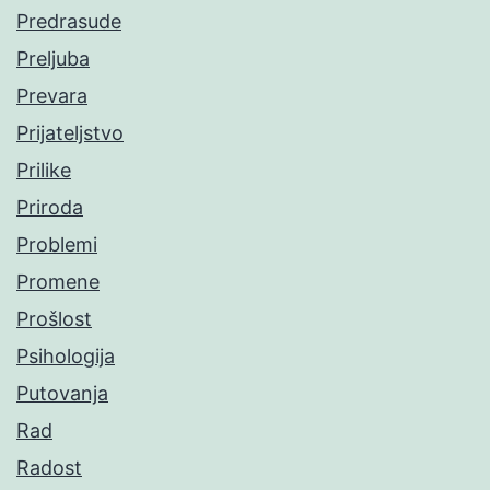
Predrasude
Preljuba
Prevara
Prijateljstvo
Prilike
Priroda
Problemi
Promene
Prošlost
Psihologija
Putovanja
Rad
Radost