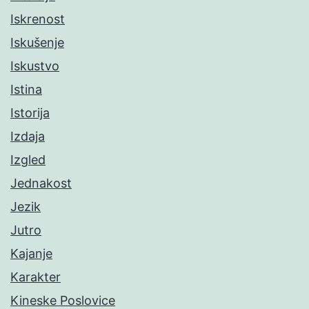
Iskrenost
Iskušenje
Iskustvo
Istina
Istorija
Izdaja
Izgled
Jednakost
Jezik
Jutro
Kajanje
Karakter
Kineske Poslovice