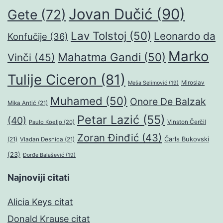
Jovan Dučić
(90)
Gete
(72)
Lav Tolstoj
(50)
Leonardo da
Konfučije
(36)
Marko
Mahatma Gandi
(50)
Vinči
(45)
Tulije Ciceron
(81)
Miroslav
Meša Selimović
(19)
Muhamed
(50)
Onore De Balzak
Mika Antić
(21)
Petar Lazić
(55)
(40)
Paulo Koeljo
(20)
Vinston Čerčil
Zoran Đinđić
(43)
Čarls Bukovski
(21)
Vladan Desnica
(21)
(23)
Đorđe Balašević
(19)
Najnoviji citati
Alicia Keys citat
Donald Krause citat