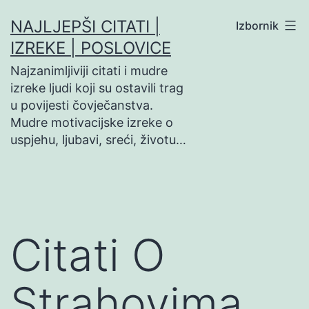
Preskoči
NAJLJEPŠI CITATI |
Izbornik
na
IZREKE | POSLOVICE
sadržaj
Najzanimljiviji citati i mudre
izreke ljudi koji su ostavili trag
u povijesti čovječanstva.
Mudre motivacijske izreke o
uspjehu, ljubavi, sreći, životu…
Citati O
Strahovima