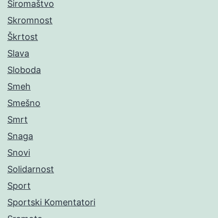
Siromaštvo
Skromnost
Škrtost
Slava
Sloboda
Smeh
Smešno
Smrt
Snaga
Snovi
Solidarnost
Sport
Sportski Komentatori