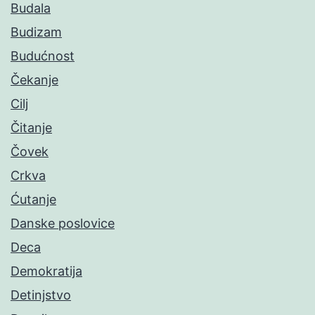
Budala
Budizam
Budućnost
Čekanje
Cilj
Čitanje
Čovek
Crkva
Ćutanje
Danske poslovice
Deca
Demokratija
Detinjstvo