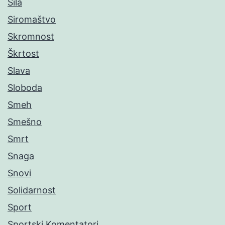
Sila
Siromaštvo
Skromnost
Škrtost
Slava
Sloboda
Smeh
Smešno
Smrt
Snaga
Snovi
Solidarnost
Sport
Sportski Komentatori