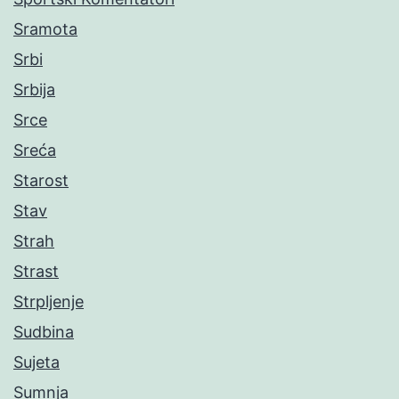
Sramota
Srbi
Srbija
Srce
Sreća
Starost
Stav
Strah
Strast
Strpljenje
Sudbina
Sujeta
Sumnja