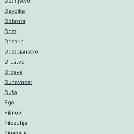
Detinjstvo
Devojka
Dobrota
Dom
Dosada
Dostojanstvo
Društvo
Država
Duhovnost
Duša
Ego
Filmovi
Filozofija
Finansije