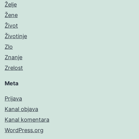
Želje
Žene
Život
Životinje
Zlo
Znanje
Zrelost
Meta
Prijava
Kanal objava
Kanal komentara
WordPress.org