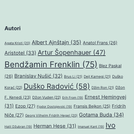
Autori
Albert Ajnštajn
(35)
Anatol Frans
(26)
Agata Kristi
(20)
Artur Šopenhauer
(47)
Aristotel
(33)
Bendžamin Frenklin
(75)
Blez Paskal
Branislav Nušić
(32)
(26)
Duško
Brus Li
(21)
Dejl Karnegi
(21)
Duško Radović
(58)
Džon
Korać
(22)
Džim Ron
(21)
Ernest Hemingvej
F. Kenedi
(23)
Džon Vuden
(22)
Erih From
(19)
(31)
Ezop
(27)
Fridrih
Fransis Bejkon
(25)
Fjodor Dostojevski
(19)
Gotama Buda
(34)
Niče
(27)
Georg Vilhelm Fridrih Hegel
(20)
Ivo
Herman Hese
(31)
Halil Džubran
(19)
Imanuel Kant
(19)