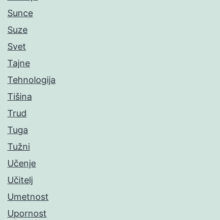
Sunce
Suze
Svet
Tajne
Tehnologija
Tišina
Trud
Tuga
Tužni
Učenje
Učitelj
Umetnost
Upornost