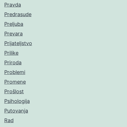
Pravda
Predrasude
Preljuba
Prevara
Prijateljstvo
Prilike
Priroda
Problemi
Promene
Prošlost
Psihologija
Putovanja
Rad