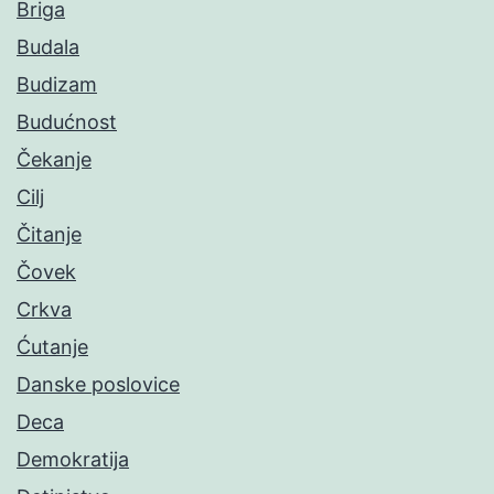
Briga
Budala
Budizam
Budućnost
Čekanje
Cilj
Čitanje
Čovek
Crkva
Ćutanje
Danske poslovice
Deca
Demokratija