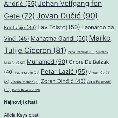
Johan Volfgang fon
Andrić
(55)
Jovan Dučić
(90)
Gete
(72)
Lav Tolstoj
(50)
Leonardo da
Konfučije
(36)
Marko
Mahatma Gandi
(50)
Vinči
(45)
Tulije Ciceron
(81)
Miroslav
Meša Selimović
(19)
Muhamed
(50)
Onore De Balzak
Mika Antić
(21)
Petar Lazić
(55)
(40)
Paulo Koeljo
(20)
Vinston Čerčil
Zoran Đinđić
(43)
Čarls Bukovski
(21)
Vladan Desnica
(21)
(23)
Đorđe Balašević
(19)
Najnoviji citati
Alicia Keys citat