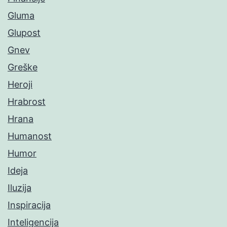
Gluma
Glupost
Gnev
Greške
Heroji
Hrabrost
Hrana
Humanost
Humor
Ideja
Iluzija
Inspiracija
Inteligencija