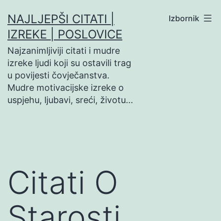
Preskoči
NAJLJEPŠI CITATI |
Izbornik
na
IZREKE | POSLOVICE
sadržaj
Najzanimljiviji citati i mudre
izreke ljudi koji su ostavili trag
u povijesti čovječanstva.
Mudre motivacijske izreke o
uspjehu, ljubavi, sreći, životu…
Citati O
Starosti