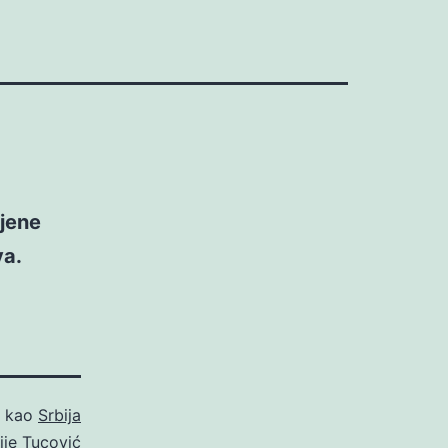
ijene
va.
o kao
Srbija
ije Tucović