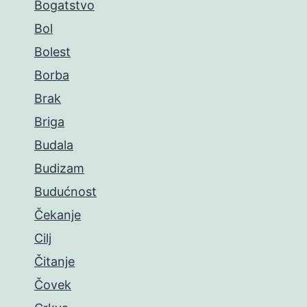
Bogatstvo
Bol
Bolest
Borba
Brak
Briga
Budala
Budizam
Budućnost
Čekanje
Cilj
Čitanje
Čovek