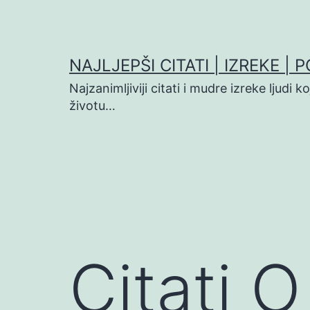
Preskoči
na
sadržaj
NAJLJEPŠI CITATI | IZREKE | 
Najzanimljiviji citati i mudre izreke ljudi 
životu…
Citati O