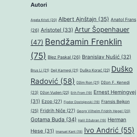
Autori
Albert Ajnštajn
(35)
Anatol Frans
Agata Kristi
(20)
Artur Šopenhauer
Aristotel
(33)
(26)
Bendžamin Frenklin
(47)
(75)
Branislav Nušić
(32)
Blez Paskal
(26)
Duško
Duško Korać
(22)
Brus Li
(21)
Dejl Karnegi
(21)
Radović
(58)
Džon F. Kenedi
Džim Ron
(21)
Ernest Hemingvej
(23)
Džon Vuden
(22)
Erih From
(19)
(31)
Ezop
(27)
Fransis Bejkon
Fjodor Dostojevski
(19)
Fridrih Niče
(27)
(25)
Georg Vilhelm Fridrih Hegel
(20)
Gotama Buda
(34)
Herman
Halil Džubran
(19)
Ivo Andrić
(55)
Hese
(31)
Imanuel Kant
(19)