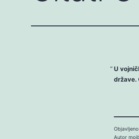
U vojni
države. 
Objavljen
Autor
moj