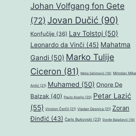
Johan Volfgang fon Gete
Jovan Dučić
(90)
(72)
Lav Tolstoj
(50)
Konfučije
(36)
Mahatma
Leonardo da Vinči
(45)
Marko Tulije
Gandi
(50)
Ciceron
(81)
Miroslav Mika
Meša Selimović
(19)
Muhamed
(50)
Onore De
Antić
(21)
Petar Lazić
Balzak
(40)
Paulo Koeljo
(20)
(55)
Zoran
Vinston Čerčil
(21)
Vladan Desnica
(21)
Đinđić
(43)
Čarls Bukovski
(23)
Đorđe Balašević
(19)