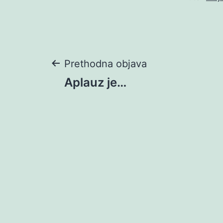
Navigacija
Prethodna objava
Aplauz je…
objava