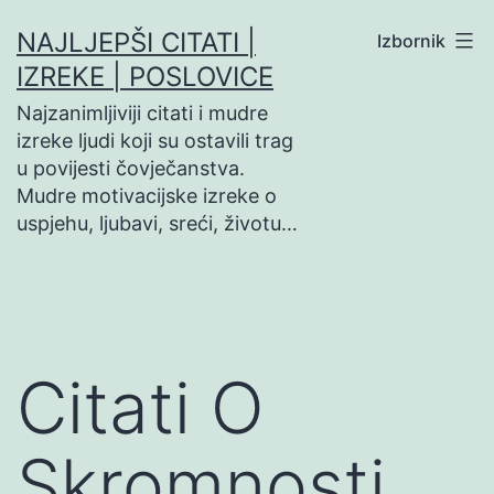
Preskoči
NAJLJEPŠI CITATI |
Izbornik
na
IZREKE | POSLOVICE
sadržaj
Najzanimljiviji citati i mudre
izreke ljudi koji su ostavili trag
u povijesti čovječanstva.
Mudre motivacijske izreke o
uspjehu, ljubavi, sreći, životu…
Citati O
Skromnosti