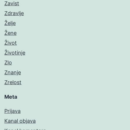
Zavist
Zdravlje
Želje
Žene
Život
Životinje
Zlo
Znanje
Zrelost
Meta
Prijava
Kanal objava