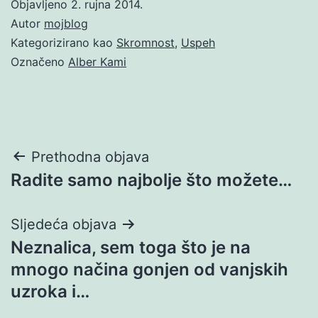
Objavljeno
2. rujna 2014.
Autor
mojblog
Kategorizirano kao
Skromnost
,
Uspeh
Označeno
Alber Kami
Navigacija
Prethodna objava
Radite samo najbolje što možete…
objava
Sljedeća objava
Neznalica, sem toga što je na
mnogo načina gonjen od vanjskih
uzroka i…