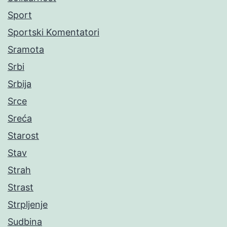
Sport
Sportski Komentatori
Sramota
Srbi
Srbija
Srce
Sreća
Starost
Stav
Strah
Strast
Strpljenje
Sudbina