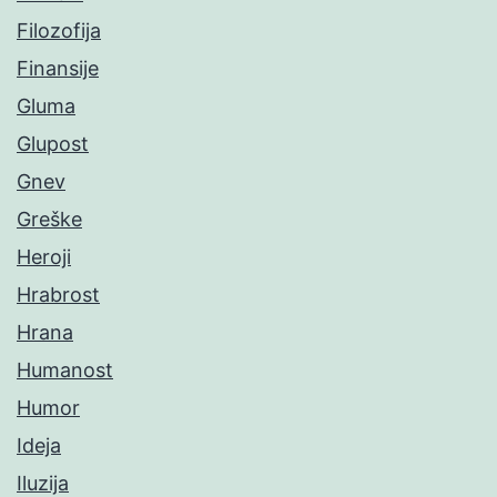
Filozofija
Finansije
Gluma
Glupost
Gnev
Greške
Heroji
Hrabrost
Hrana
Humanost
Humor
Ideja
Iluzija