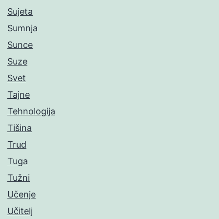
Sujeta
Sumnja
Sunce
Suze
Svet
Tajne
Tehnologija
Tišina
Trud
Tuga
Tužni
Učenje
Učitelj