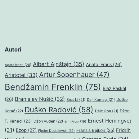
Autori
Albert Ajnštajn
(35)
Anatol Frans
(26)
Agata Kristi
(20)
Artur Šopenhauer
(47)
Aristotel
(33)
Bendžamin Frenklin
(75)
Blez Paskal
Branislav Nušić
(32)
(26)
Duško
Brus Li
(21)
Dejl Karnegi
(21)
Duško Radović
(58)
Džon
Korać
(22)
Džim Ron
(21)
Ernest Hemingvej
F. Kenedi
(23)
Džon Vuden
(22)
Erih From
(19)
(31)
Ezop
(27)
Fridrih
Fransis Bejkon
(25)
Fjodor Dostojevski
(19)