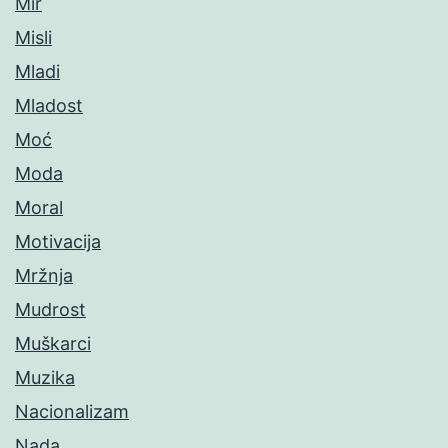
Mir
Misli
Mladi
Mladost
Moć
Moda
Moral
Motivacija
Mržnja
Mudrost
Muškarci
Muzika
Nacionalizam
Nada