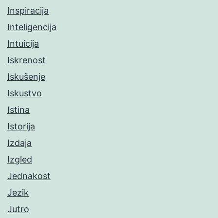
Inspiracija
Inteligencija
Intuicija
Iskrenost
Iskušenje
Iskustvo
Istina
Istorija
Izdaja
Izgled
Jednakost
Jezik
Jutro