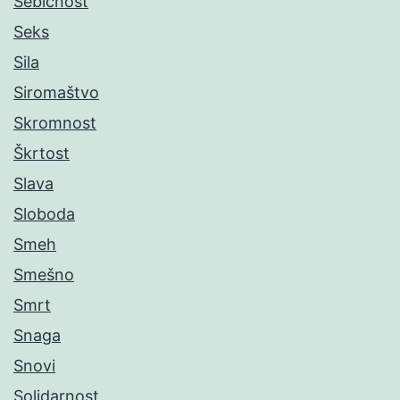
Sebičnost
Seks
Sila
Siromaštvo
Skromnost
Škrtost
Slava
Sloboda
Smeh
Smešno
Smrt
Snaga
Snovi
Solidarnost