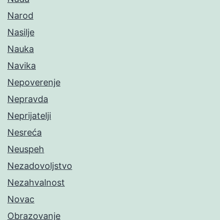
Narod
Nasilje
Nauka
Navika
Nepoverenje
Nepravda
Neprijatelji
Nesreća
Neuspeh
Nezadovoljstvo
Nezahvalnost
Novac
Obrazovanje