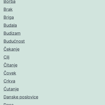
Borba
Brak
Briga
Budala
Budizam
Budućnost
Čekanje
Cilj
Čitanje
Čovek
Crkva
Ćutanje
Danske poslovice
Deca