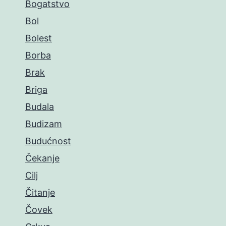
Bogatstvo
Bol
Bolest
Borba
Brak
Briga
Budala
Budizam
Budućnost
Čekanje
Cilj
Čitanje
Čovek