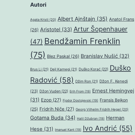
Autori
Albert Ajnštajn
(35)
Anatol Frans
Agata Kristi
(20)
Artur Šopenhauer
Aristotel
(33)
(26)
Bendžamin Frenklin
(47)
(75)
Branislav Nušić
(32)
Blez Paskal
(26)
Duško
Duško Korać
(22)
Brus Li
(21)
Dejl Karnegi
(21)
Radović
(58)
Džon F. Kenedi
Džim Ron
(21)
Ernest Hemingvej
(23)
Džon Vuden
(22)
Erih From
(19)
(31)
Ezop
(27)
Fransis Bejkon
Fjodor Dostojevski
(19)
Fridrih Niče
(27)
(25)
Georg Vilhelm Fridrih Hegel
(20)
Gotama Buda
(34)
Herman
Halil Džubran
(19)
Ivo Andrić
(55)
Hese
(31)
Imanuel Kant
(19)