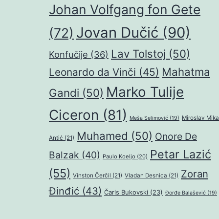
Johan Volfgang fon Gete
Jovan Dučić
(90)
(72)
Lav Tolstoj
(50)
Konfučije
(36)
Mahatma
Leonardo da Vinči
(45)
Marko Tulije
Gandi
(50)
Ciceron
(81)
Miroslav Mika
Meša Selimović
(19)
Muhamed
(50)
Onore De
Antić
(21)
Petar Lazić
Balzak
(40)
Paulo Koeljo
(20)
(55)
Zoran
Vinston Čerčil
(21)
Vladan Desnica
(21)
Đinđić
(43)
Čarls Bukovski
(23)
Đorđe Balašević
(19)