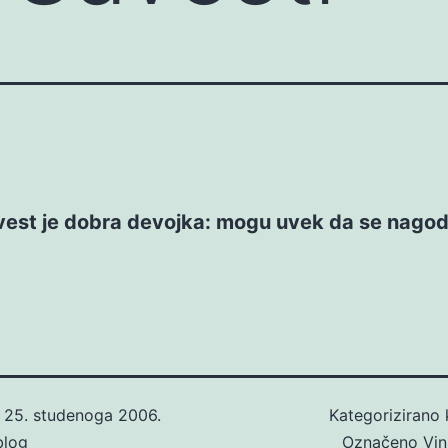
vest je dobra devojka: mogu uvek da se nago
o
25. studenoga 2006.
Kategorizirano
blog
Označeno
Vin