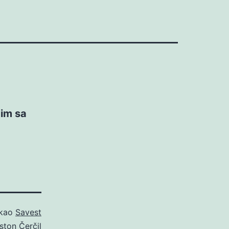
dim sa
 kao
Savest
ston Čerčil