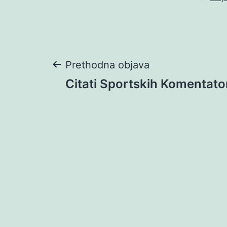
Navigacija
Prethodna objava
Citati Sportskih Komentato
objava