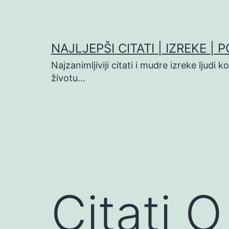
Preskoči
na
sadržaj
NAJLJEPŠI CITATI | IZREKE | 
Najzanimljiviji citati i mudre izreke ljudi 
životu…
Citati O