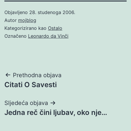
Objavljeno
28. studenoga 2006.
Autor
mojblog
Kategorizirano kao
Ostalo
Označeno
Leonardo da Vinči
Navigacija
Prethodna objava
Citati O Savesti
objava
Sljedeća objava
Jedna reč čini ljubav, oko nje…