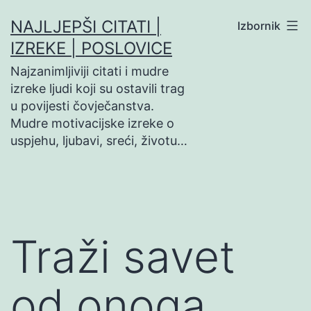
Preskoči
NAJLJEPŠI CITATI |
Izbornik
na
IZREKE | POSLOVICE
sadržaj
Najzanimljiviji citati i mudre
izreke ljudi koji su ostavili trag
u povijesti čovječanstva.
Mudre motivacijske izreke o
uspjehu, ljubavi, sreći, životu…
Traži savet
od onoga