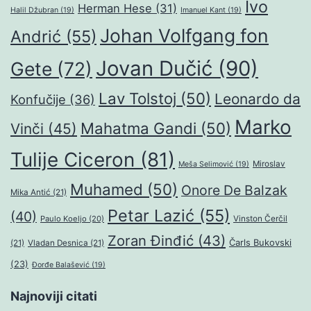
Ivo
Herman Hese
(31)
Halil Džubran
(19)
Imanuel Kant
(19)
Johan Volfgang fon
Andrić
(55)
Jovan Dučić
(90)
Gete
(72)
Lav Tolstoj
(50)
Leonardo da
Konfučije
(36)
Marko
Mahatma Gandi
(50)
Vinči
(45)
Tulije Ciceron
(81)
Miroslav
Meša Selimović
(19)
Muhamed
(50)
Onore De Balzak
Mika Antić
(21)
Petar Lazić
(55)
(40)
Paulo Koeljo
(20)
Vinston Čerčil
Zoran Đinđić
(43)
Čarls Bukovski
(21)
Vladan Desnica
(21)
(23)
Đorđe Balašević
(19)
Najnoviji citati