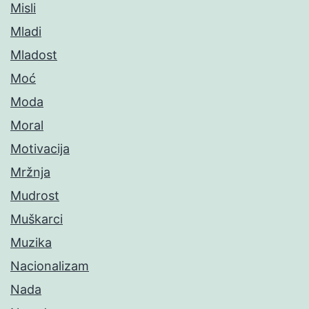
Misli
Mladi
Mladost
Moć
Moda
Moral
Motivacija
Mržnja
Mudrost
Muškarci
Muzika
Nacionalizam
Nada