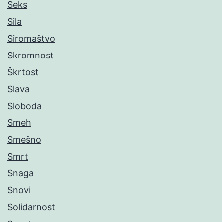
Seks
Sila
Siromaštvo
Skromnost
Škrtost
Slava
Sloboda
Smeh
Smešno
Smrt
Snaga
Snovi
Solidarnost