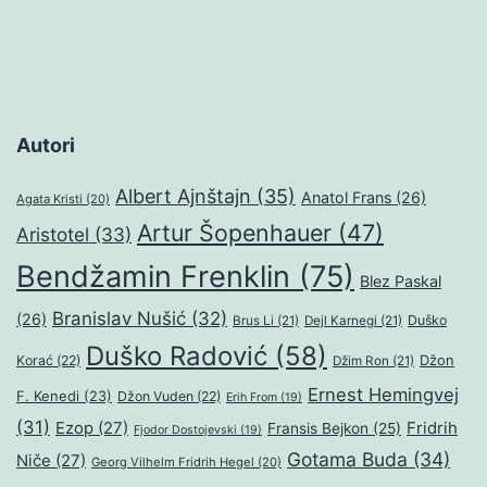
Autori
Albert Ajnštajn
(35)
Anatol Frans
(26)
Agata Kristi
(20)
Artur Šopenhauer
(47)
Aristotel
(33)
Bendžamin Frenklin
(75)
Blez Paskal
Branislav Nušić
(32)
(26)
Duško
Brus Li
(21)
Dejl Karnegi
(21)
Duško Radović
(58)
Džon
Korać
(22)
Džim Ron
(21)
Ernest Hemingvej
F. Kenedi
(23)
Džon Vuden
(22)
Erih From
(19)
(31)
Ezop
(27)
Fridrih
Fransis Bejkon
(25)
Fjodor Dostojevski
(19)
Gotama Buda
(34)
Niče
(27)
Georg Vilhelm Fridrih Hegel
(20)