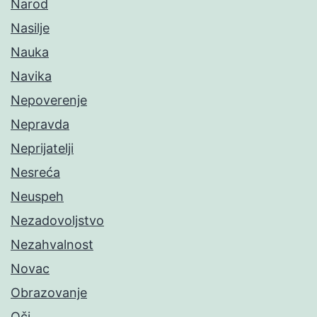
Narod
Nasilje
Nauka
Navika
Nepoverenje
Nepravda
Neprijatelji
Nesreća
Neuspeh
Nezadovoljstvo
Nezahvalnost
Novac
Obrazovanje
Oči