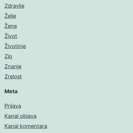
Zdravlje
Želje
Žene
Život
Životinje
Zlo
Znanje
Zrelost
Meta
Prijava
Kanal objava
Kanal komentara