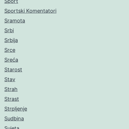
Sport
Sportski Komentatori
Sramota
Srbi
Srbija
Srce
Sreća
Starost
Stav
Strah
Strast
Strpljenje
Sudbina
Sujeta