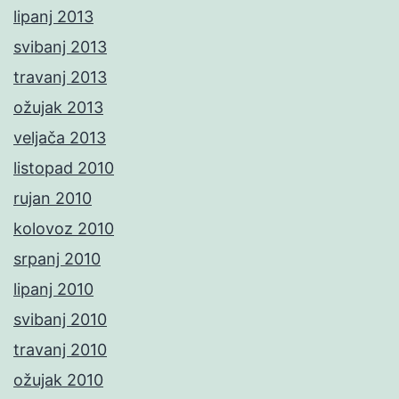
lipanj 2013
svibanj 2013
travanj 2013
ožujak 2013
veljača 2013
listopad 2010
rujan 2010
kolovoz 2010
srpanj 2010
lipanj 2010
svibanj 2010
travanj 2010
ožujak 2010