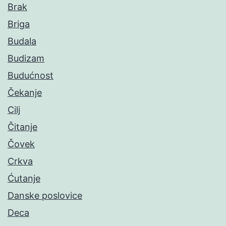
Brak
Briga
Budala
Budizam
Budućnost
Čekanje
Cilj
Čitanje
Čovek
Crkva
Ćutanje
Danske poslovice
Deca