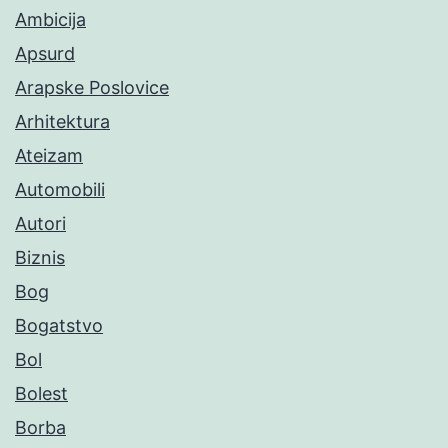
Ambicija
Apsurd
Arapske Poslovice
Arhitektura
Ateizam
Automobili
Autori
Biznis
Bog
Bogatstvo
Bol
Bolest
Borba