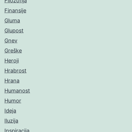
Filozofija
Finansije
Gluma
Glupost
Gnev
Greške
Heroji
Hrabrost
Hrana
Humanost
Humor
Ideja
Iluzija
Inspiracija