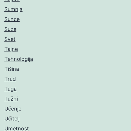
Sumnja
Sunce
Suze
Svet
Tajne
Tehnologija
Tišina
Trud
Tuga
Tužni
Učenje
Učitelj
Umetnost