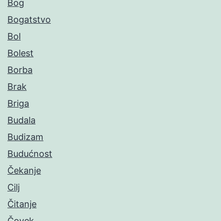
Bog
Bogatstvo
Bol
Bolest
Borba
Brak
Briga
Budala
Budizam
Budućnost
Čekanje
Cilj
Čitanje
Čovek