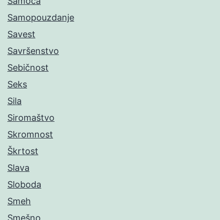
Samoća
Samopouzdanje
Savest
Savršenstvo
Sebičnost
Seks
Sila
Siromaštvo
Skromnost
Škrtost
Slava
Sloboda
Smeh
Smešno