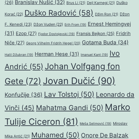
Branislav Nušić
(32)
(26)
Duško
Brus Li
(21)
Dejl Karnegi
(21)
Duško Radović
(58)
Džon
Korać
(22)
Džim Ron
(21)
Ernest Hemingvej
F. Kenedi
(23)
Džon Vuden
(22)
Erih From
(19)
(31)
Ezop
(27)
Fridrih
Fransis Bejkon
(25)
Fjodor Dostojevski
(19)
Gotama Buda
(34)
Niče
(27)
Georg Vilhelm Fridrih Hegel
(20)
Ivo
Herman Hese
(31)
Halil Džubran
(19)
Imanuel Kant
(19)
Johan Volfgang fon
Andrić
(55)
Jovan Dučić
(90)
Gete
(72)
Lav Tolstoj
(50)
Leonardo da
Konfučije
(36)
Marko
Mahatma Gandi
(50)
Vinči
(45)
Tulije Ciceron
(81)
Miroslav
Meša Selimović
(19)
Muhamed
(50)
Onore De Balzak
Mika Antić
(21)