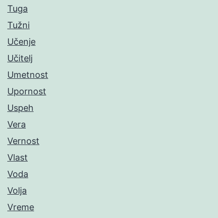
Tuga
Tužni
Učenje
Učitelj
Umetnost
Upornost
Uspeh
Vera
Vernost
Vlast
Voda
Volja
Vreme