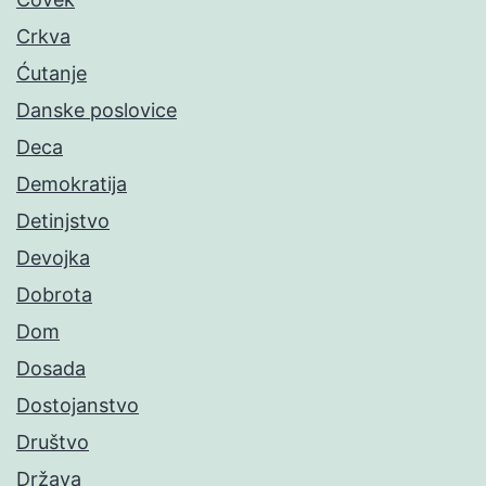
Crkva
Ćutanje
Danske poslovice
Deca
Demokratija
Detinjstvo
Devojka
Dobrota
Dom
Dosada
Dostojanstvo
Društvo
Država