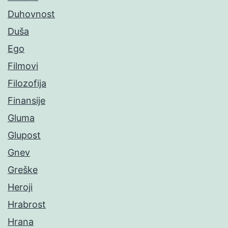
Duhovnost
Duša
Ego
Filmovi
Filozofija
Finansije
Gluma
Glupost
Gnev
Greške
Heroji
Hrabrost
Hrana