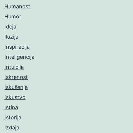
Humanost
Humor
Ideja
Iluzija
Inspiracija
Inteligencija
Intuicija
Iskrenost
Iskušenje
Iskustvo
Istina
Istorija
Izdaja