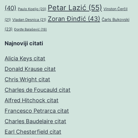
Petar Lazić
(55)
(40)
Paulo Koeljo
(20)
Vinston Čerčil
Zoran Đinđić
(43)
Čarls Bukovski
(21)
Vladan Desnica
(21)
(23)
Đorđe Balašević
(19)
Najnoviji citati
Alicia Keys citat
Donald Krause citat
Chris Wright citat
Charles de Foucauld citat
Alfred Hitchock citat
Francesco Petrarca citat
Charles Baudelaire citat
Earl Chesterfield citat