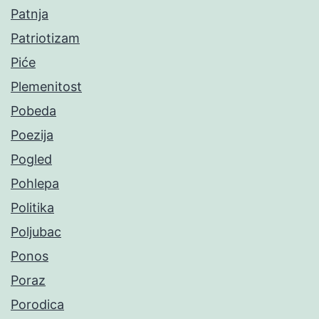
Patnja
Patriotizam
Piće
Plemenitost
Pobeda
Poezija
Pogled
Pohlepa
Politika
Poljubac
Ponos
Poraz
Porodica