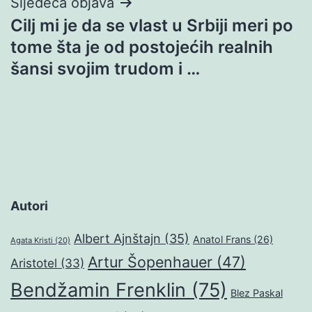
Sljedeća objava
Cilj mi je da se vlast u Srbiji meri po
tome šta je od postojećih realnih
šansi svojim trudom i …
Autori
Albert Ajnštajn
(35)
Anatol Frans
(26)
Agata Kristi
(20)
Artur Šopenhauer
(47)
Aristotel
(33)
Bendžamin Frenklin
(75)
Blez Paskal