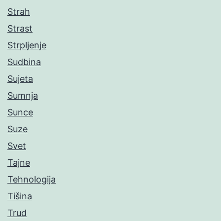
Strah
Strast
Strpljenje
Sudbina
Sujeta
Sumnja
Sunce
Suze
Svet
Tajne
Tehnologija
Tišina
Trud