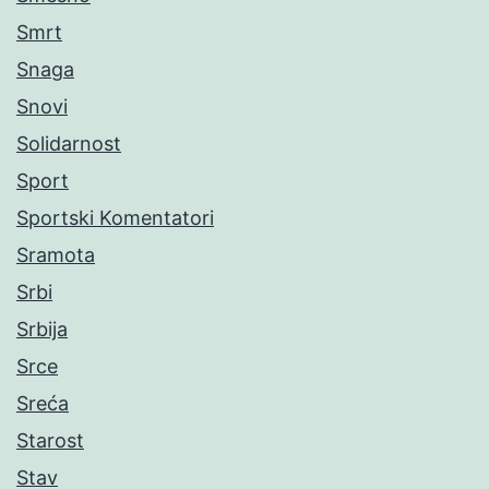
Smrt
Snaga
Snovi
Solidarnost
Sport
Sportski Komentatori
Sramota
Srbi
Srbija
Srce
Sreća
Starost
Stav