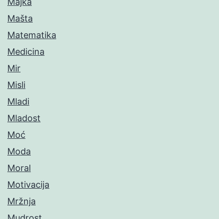
Majka
Mašta
Matematika
Medicina
Mir
Misli
Mladi
Mladost
Moć
Moda
Moral
Motivacija
Mržnja
Mudrost