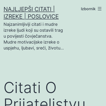
Preskoči
NAJLJEPŠI CITATI |
Izbornik
na
IZREKE | POSLOVICE
sadržaj
Najzanimljiviji citati i mudre
izreke ljudi koji su ostavili trag
u povijesti čovječanstva.
Mudre motivacijske izreke o
uspjehu, ljubavi, sreći, životu…
Citati O
Prijateljstvu