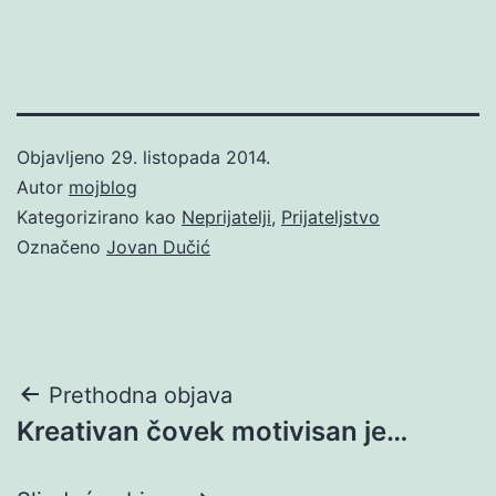
Objavljeno
29. listopada 2014.
Autor
mojblog
Kategorizirano kao
Neprijatelji
,
Prijateljstvo
Označeno
Jovan Dučić
Navigacija
Prethodna objava
Kreativan čovek motivisan je…
objava