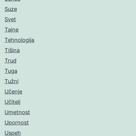
Suze
Svet
Tajne
Tehnologija
Tišina
Trud
Tuga
Tužni
Učenje
Učitelj
Umetnost
Upornost
Uspeh