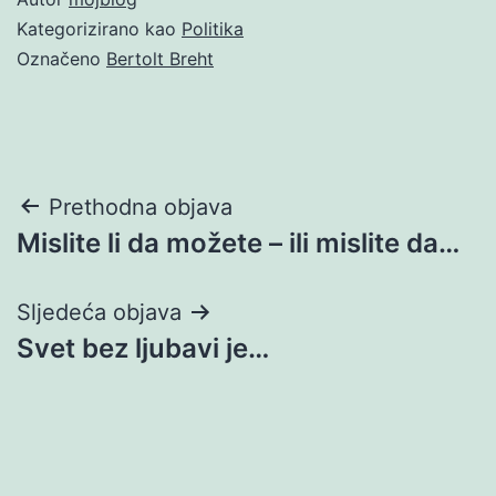
Kategorizirano kao
Politika
Označeno
Bertolt Breht
Navigacija
Prethodna objava
Mislite li da možete – ili mislite da…
objava
Sljedeća objava
Svet bez ljubavi je…