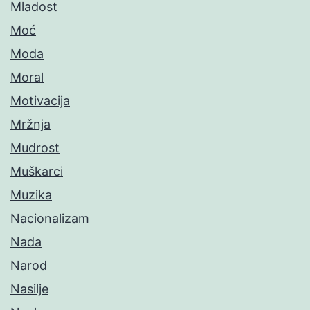
Mladost
Moć
Moda
Moral
Motivacija
Mržnja
Mudrost
Muškarci
Muzika
Nacionalizam
Nada
Narod
Nasilje