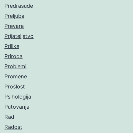
Predrasude
Preljuba
Prevara
Prijateljstvo
Prilike
Priroda
Problemi
Promene
Prošlost
Psihologija
Putovanja
Rad
Radost