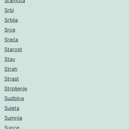
Sramota
Srbi
Srbija
Srce
Sreća
Starost
Stav
Strah
Strast
Strpljenje
Sudbina
Sujeta
Sumnja
Sunce