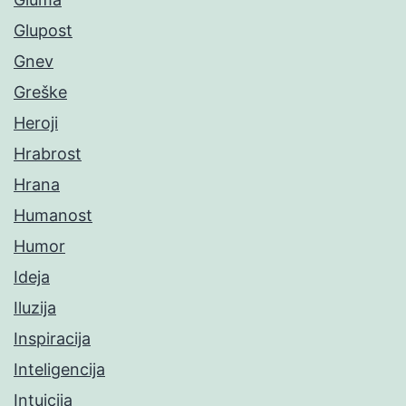
Glupost
Gnev
Greške
Heroji
Hrabrost
Hrana
Humanost
Humor
Ideja
Iluzija
Inspiracija
Inteligencija
Intuicija