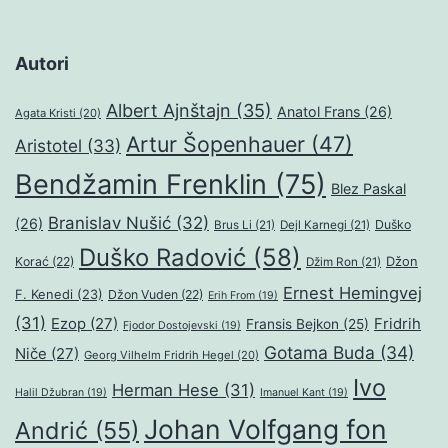
Autori
Albert Ajnštajn
(35)
Anatol Frans
(26)
Agata Kristi
(20)
Artur Šopenhauer
(47)
Aristotel
(33)
Bendžamin Frenklin
(75)
Blez Paskal
Branislav Nušić
(32)
(26)
Duško
Brus Li
(21)
Dejl Karnegi
(21)
Duško Radović
(58)
Džon
Korać
(22)
Džim Ron
(21)
Ernest Hemingvej
F. Kenedi
(23)
Džon Vuden
(22)
Erih From
(19)
(31)
Ezop
(27)
Fridrih
Fransis Bejkon
(25)
Fjodor Dostojevski
(19)
Gotama Buda
(34)
Niče
(27)
Georg Vilhelm Fridrih Hegel
(20)
Ivo
Herman Hese
(31)
Halil Džubran
(19)
Imanuel Kant
(19)
Johan Volfgang fon
Andrić
(55)