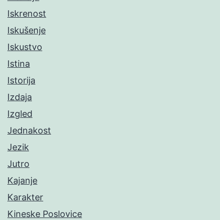
Iskrenost
Iskušenje
Iskustvo
Istina
Istorija
Izdaja
Izgled
Jednakost
Jezik
Jutro
Kajanje
Karakter
Kineske Poslovice