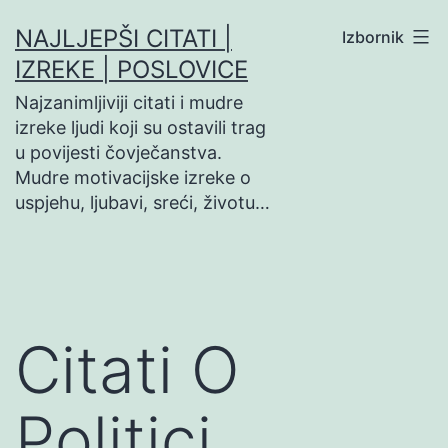
Preskoči
NAJLJEPŠI CITATI |
Izbornik
na
IZREKE | POSLOVICE
sadržaj
Najzanimljiviji citati i mudre
izreke ljudi koji su ostavili trag
u povijesti čovječanstva.
Mudre motivacijske izreke o
uspjehu, ljubavi, sreći, životu…
Citati O
Politici