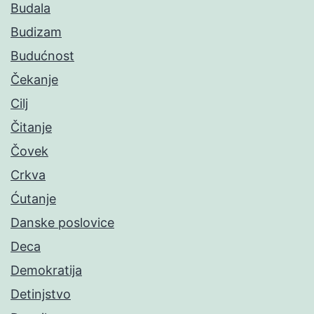
Budala
Budizam
Budućnost
Čekanje
Cilj
Čitanje
Čovek
Crkva
Ćutanje
Danske poslovice
Deca
Demokratija
Detinjstvo