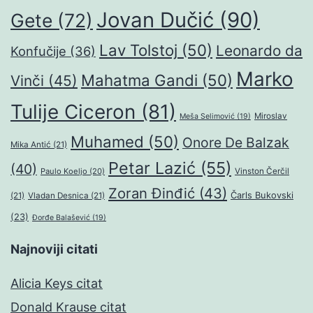
Jovan Dučić
(90)
Gete
(72)
Lav Tolstoj
(50)
Leonardo da
Konfučije
(36)
Marko
Mahatma Gandi
(50)
Vinči
(45)
Tulije Ciceron
(81)
Miroslav
Meša Selimović
(19)
Muhamed
(50)
Onore De Balzak
Mika Antić
(21)
Petar Lazić
(55)
(40)
Paulo Koeljo
(20)
Vinston Čerčil
Zoran Đinđić
(43)
Čarls Bukovski
(21)
Vladan Desnica
(21)
(23)
Đorđe Balašević
(19)
Najnoviji citati
Alicia Keys citat
Donald Krause citat