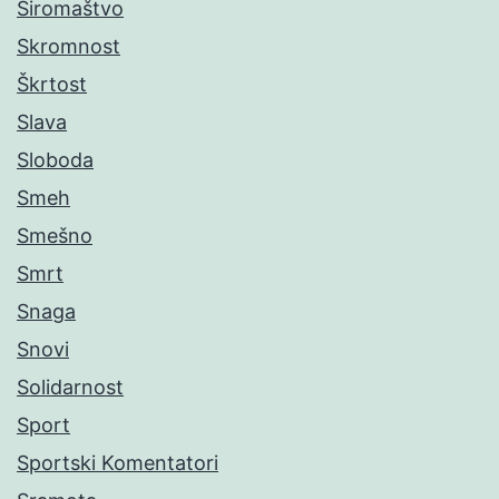
Siromaštvo
Skromnost
Škrtost
Slava
Sloboda
Smeh
Smešno
Smrt
Snaga
Snovi
Solidarnost
Sport
Sportski Komentatori