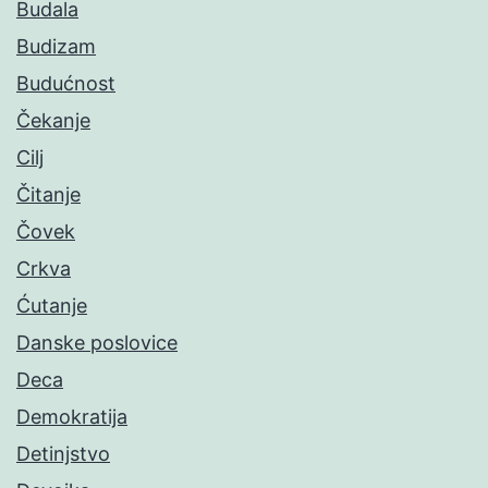
Budala
Budizam
Budućnost
Čekanje
Cilj
Čitanje
Čovek
Crkva
Ćutanje
Danske poslovice
Deca
Demokratija
Detinjstvo