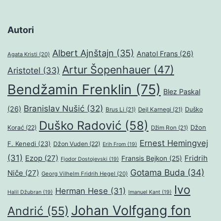
Autori
Albert Ajnštajn
(35)
Anatol Frans
(26)
Agata Kristi
(20)
Artur Šopenhauer
(47)
Aristotel
(33)
Bendžamin Frenklin
(75)
Blez Paskal
Branislav Nušić
(32)
(26)
Duško
Brus Li
(21)
Dejl Karnegi
(21)
Duško Radović
(58)
Džon
Korać
(22)
Džim Ron
(21)
Ernest Hemingvej
F. Kenedi
(23)
Džon Vuden
(22)
Erih From
(19)
(31)
Ezop
(27)
Fridrih
Fransis Bejkon
(25)
Fjodor Dostojevski
(19)
Gotama Buda
(34)
Niče
(27)
Georg Vilhelm Fridrih Hegel
(20)
Ivo
Herman Hese
(31)
Halil Džubran
(19)
Imanuel Kant
(19)
Johan Volfgang fon
Andrić
(55)