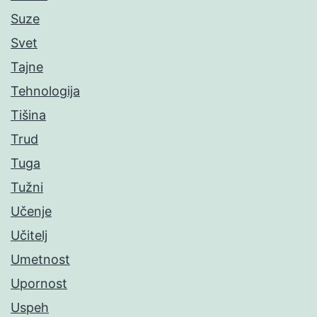
Suze
Svet
Tajne
Tehnologija
Tišina
Trud
Tuga
Tužni
Učenje
Učitelj
Umetnost
Upornost
Uspeh