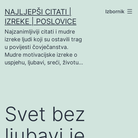
Preskoči
NAJLJEPŠI CITATI |
Izbornik
na
IZREKE | POSLOVICE
sadržaj
Najzanimljiviji citati i mudre
izreke ljudi koji su ostavili trag
u povijesti čovječanstva.
Mudre motivacijske izreke o
uspjehu, ljubavi, sreći, životu…
Svet bez
ljubavi je…