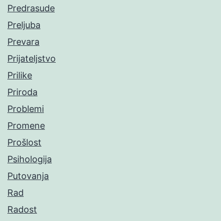
Predrasude
Preljuba
Prevara
Prijateljstvo
Prilike
Priroda
Problemi
Promene
Prošlost
Psihologija
Putovanja
Rad
Radost