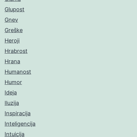
Glupost
Gnev
Greške
Heroji
Hrabrost
Hrana
Humanost
Humor
Ideja
Iluzija
Inspiracija
Inteligencija
Intuicija