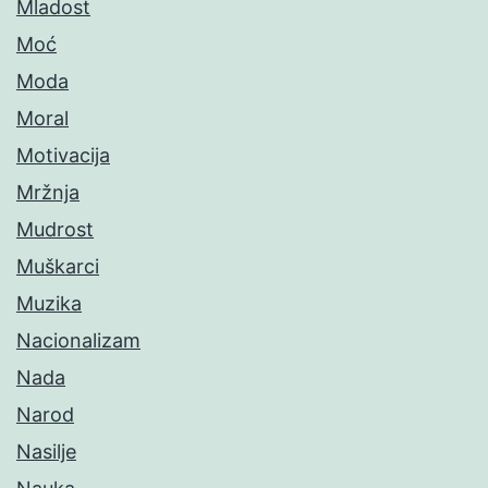
Mladost
Moć
Moda
Moral
Motivacija
Mržnja
Mudrost
Muškarci
Muzika
Nacionalizam
Nada
Narod
Nasilje