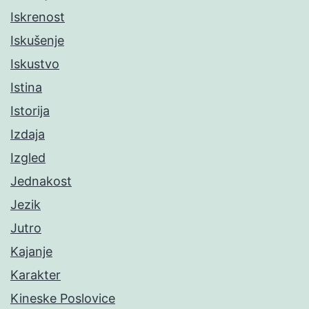
Iskrenost
Iskušenje
Iskustvo
Istina
Istorija
Izdaja
Izgled
Jednakost
Jezik
Jutro
Kajanje
Karakter
Kineske Poslovice