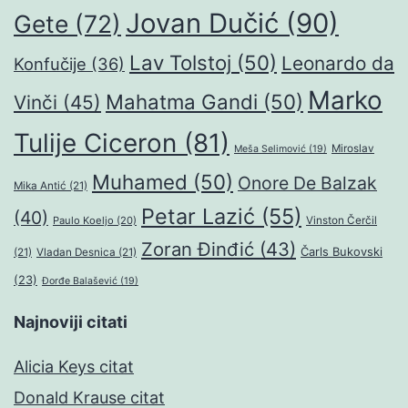
Jovan Dučić
(90)
Gete
(72)
Lav Tolstoj
(50)
Leonardo da
Konfučije
(36)
Marko
Mahatma Gandi
(50)
Vinči
(45)
Tulije Ciceron
(81)
Miroslav
Meša Selimović
(19)
Muhamed
(50)
Onore De Balzak
Mika Antić
(21)
Petar Lazić
(55)
(40)
Paulo Koeljo
(20)
Vinston Čerčil
Zoran Đinđić
(43)
Čarls Bukovski
(21)
Vladan Desnica
(21)
(23)
Đorđe Balašević
(19)
Najnoviji citati
Alicia Keys citat
Donald Krause citat