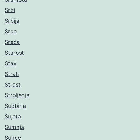
Srbi
Srbija
Srce
Sreća
Starost
Stav
Strah
Strast
Strpljenje
Sudbina
Sujeta
Sumnja
Sunce