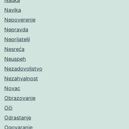
Nauka
Navika
Nepoverenje
Nepravda
Neprijatelji
Nesreća
Neuspeh
Nezadovoljstvo
Nezahvalnost
Novac
Obrazovanje
Oči
Odrastanje
Ogovaranje