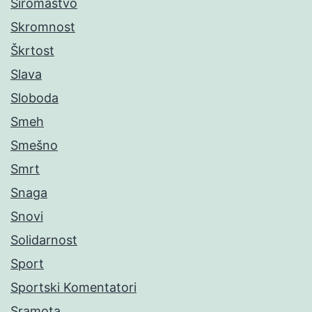
Siromaštvo
Skromnost
Škrtost
Slava
Sloboda
Smeh
Smešno
Smrt
Snaga
Snovi
Solidarnost
Sport
Sportski Komentatori
Sramota