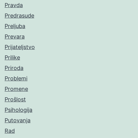
Pravda
Predrasude
Preljuba
Prevara
Prijateljstvo
Prilike
Priroda
Problemi
Promene
Prošlost
Psihologija
Putovanja
Rad