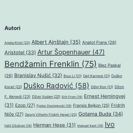
Autori
Albert Ajnštajn
(35)
Anatol Frans
(26)
Agata Kristi
(20)
Artur Šopenhauer
(47)
Aristotel
(33)
Bendžamin Frenklin
(75)
Blez Paskal
Branislav Nušić
(32)
(26)
Duško
Brus Li
(21)
Dejl Karnegi
(21)
Duško Radović
(58)
Džon
Korać
(22)
Džim Ron
(21)
Ernest Hemingvej
F. Kenedi
(23)
Džon Vuden
(22)
Erih From
(19)
(31)
Ezop
(27)
Fridrih
Fransis Bejkon
(25)
Fjodor Dostojevski
(19)
Gotama Buda
(34)
Niče
(27)
Georg Vilhelm Fridrih Hegel
(20)
Ivo
Herman Hese
(31)
Halil Džubran
(19)
Imanuel Kant
(19)