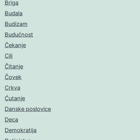
Briga
Budala
Budizam
Budućnost
Čekanje
Cilj
Čitanje
Čovek
Crkva
Ćutanje
Danske poslovice
Deca
Demokratija