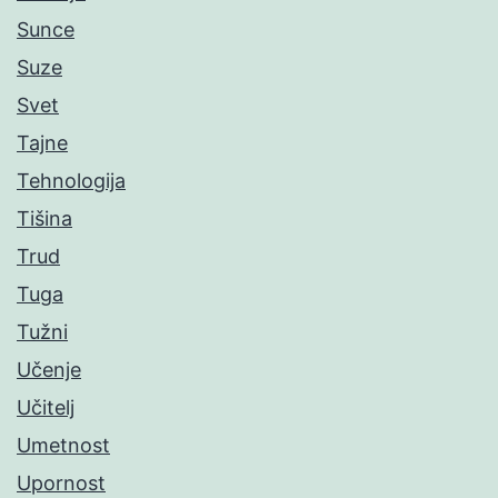
Sunce
Suze
Svet
Tajne
Tehnologija
Tišina
Trud
Tuga
Tužni
Učenje
Učitelj
Umetnost
Upornost