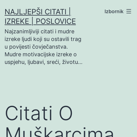
Preskoči
NAJLJEPŠI CITATI |
Izbornik
na
IZREKE | POSLOVICE
sadržaj
Najzanimljiviji citati i mudre
izreke ljudi koji su ostavili trag
u povijesti čovječanstva.
Mudre motivacijske izreke o
uspjehu, ljubavi, sreći, životu…
Citati O
Muškarcima