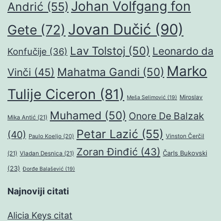
Johan Volfgang fon
Andrić
(55)
Jovan Dučić
(90)
Gete
(72)
Lav Tolstoj
(50)
Leonardo da
Konfučije
(36)
Marko
Mahatma Gandi
(50)
Vinči
(45)
Tulije Ciceron
(81)
Miroslav
Meša Selimović
(19)
Muhamed
(50)
Onore De Balzak
Mika Antić
(21)
Petar Lazić
(55)
(40)
Paulo Koeljo
(20)
Vinston Čerčil
Zoran Đinđić
(43)
Čarls Bukovski
(21)
Vladan Desnica
(21)
(23)
Đorđe Balašević
(19)
Najnoviji citati
Alicia Keys citat