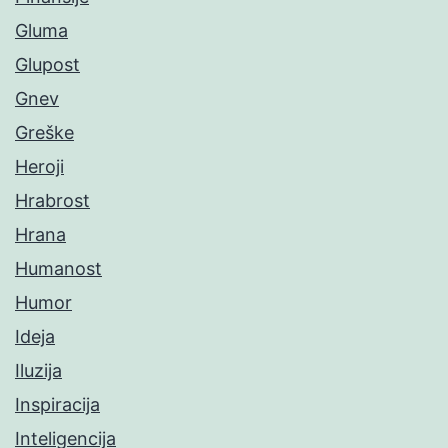
Gluma
Glupost
Gnev
Greške
Heroji
Hrabrost
Hrana
Humanost
Humor
Ideja
Iluzija
Inspiracija
Inteligencija