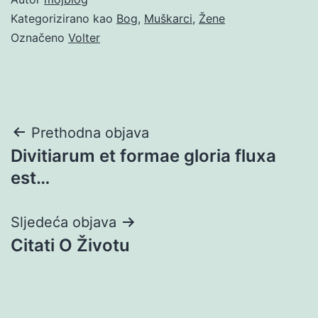
Kategorizirano kao
Bog
,
Muškarci
,
Žene
Označeno
Volter
Navigacija
Prethodna objava
Divitiarum et formae gloria fluxa
objava
est…
Sljedeća objava
Citati O Životu