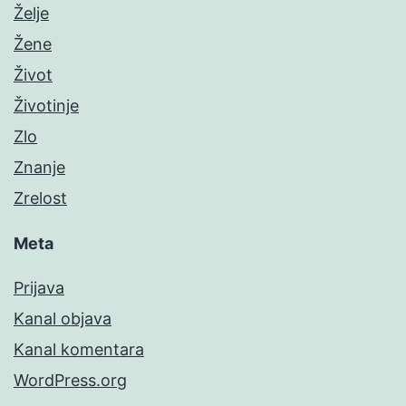
Želje
Žene
Život
Životinje
Zlo
Znanje
Zrelost
Meta
Prijava
Kanal objava
Kanal komentara
WordPress.org