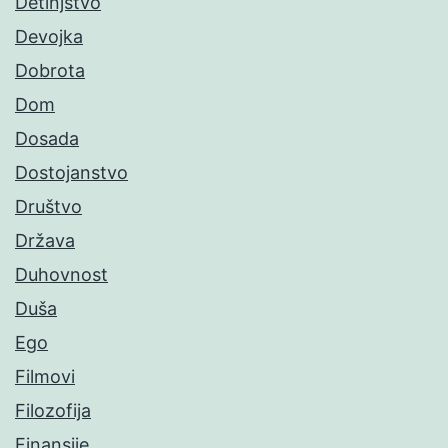
Detinjstvo
Devojka
Dobrota
Dom
Dosada
Dostojanstvo
Društvo
Država
Duhovnost
Duša
Ego
Filmovi
Filozofija
Finansije