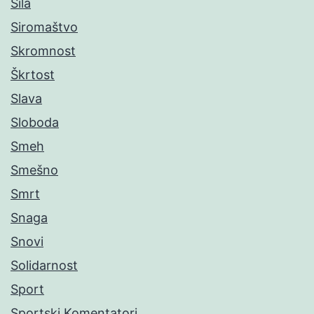
Sila
Siromaštvo
Skromnost
Škrtost
Slava
Sloboda
Smeh
Smešno
Smrt
Snaga
Snovi
Solidarnost
Sport
Sportski Komentatori