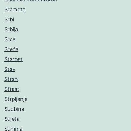
Sramota
Srbi
Srbija
Srce
Sreća
Starost
Stav
Strah
Strast
Strpljenje
Sudbina
Sujeta
Sumnja