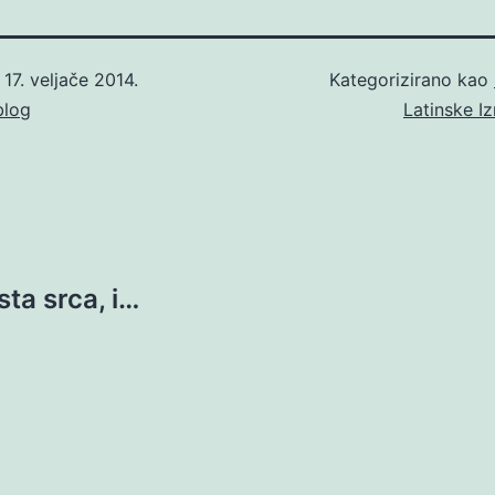
o
17. veljače 2014.
Kategorizirano kao
blog
Latinske I
ista srca, i…