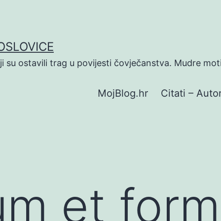
POSLOVICE
koji su ostavili trag u povijesti čovječanstva. Mudre mot
MojBlog.hr
Citati – Autor
rum et for