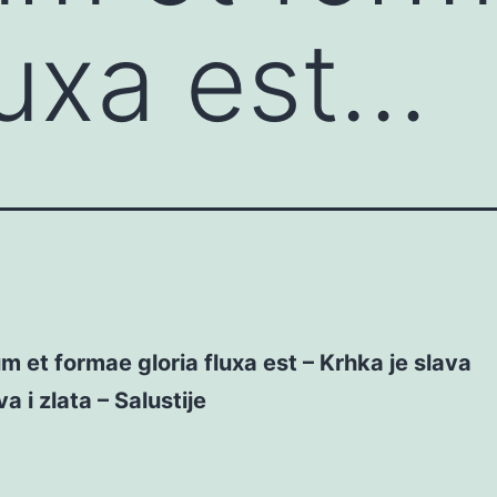
luxa est…
um et formae gloria fluxa est – Krhka je slava
a i zlata – Salustije