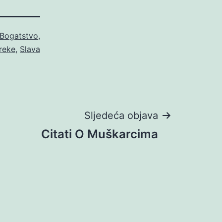
Bogatstvo
,
zreke
,
Slava
Sljedeća objava
Citati O Muškarcima