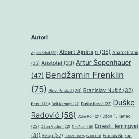
Autori
Albert Ajnštajn
(35)
Anatol Frans
Agata Kristi
(20)
Artur Šopenhauer
Aristotel
(33)
(26)
Bendžamin Frenklin
(47)
(75)
Branislav Nušić
(32)
Blez Paskal
(26)
Duško
Duško Korać
(22)
Brus Li
(21)
Dejl Karnegi
(21)
Radović
(58)
Džon F. Kenedi
Džim Ron
(21)
Ernest Hemingvej
(23)
Džon Vuden
(22)
Erih From
(19)
(31)
Ezop
(27)
Fransis Bejkon
Fjodor Dostojevski
(19)