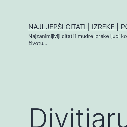
Preskoči
na
sadržaj
NAJLJEPŠI CITATI | IZREKE | 
Najzanimljiviji citati i mudre izreke ljudi 
životu…
Divitia