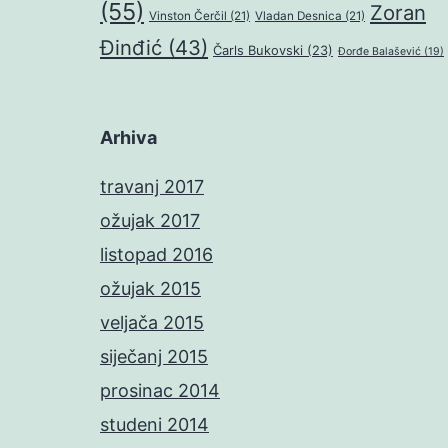
(55)
Zoran
Vinston Čerčil
(21)
Vladan Desnica
(21)
Đinđić
(43)
Čarls Bukovski
(23)
Đorđe Balašević
(19)
Arhiva
travanj 2017
ožujak 2017
listopad 2016
ožujak 2015
veljača 2015
siječanj 2015
prosinac 2014
studeni 2014