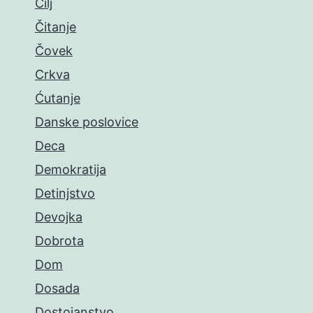
Cilj
Čitanje
Čovek
Crkva
Ćutanje
Danske poslovice
Deca
Demokratija
Detinjstvo
Devojka
Dobrota
Dom
Dosada
Dostojanstvo