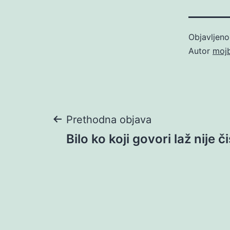
Objavljen
Autor
moj
Navigacija
Prethodna objava
Bilo ko koji govori laž nije č
objava