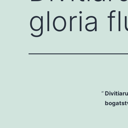
gloria f
Divitiar
bogatstv