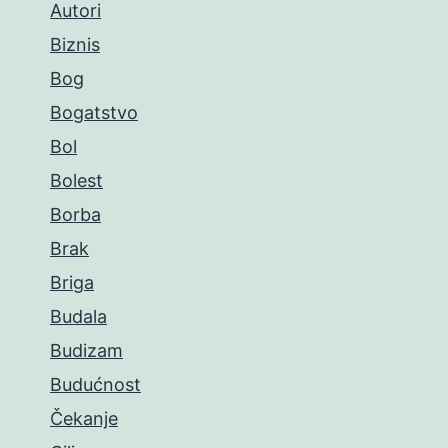
Autori
Biznis
Bog
Bogatstvo
Bol
Bolest
Borba
Brak
Briga
Budala
Budizam
Budućnost
Čekanje