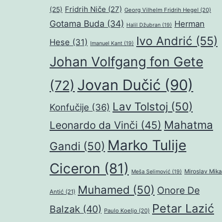
Fridrih Niče
(27)
(25)
Georg Vilhelm Fridrih Hegel
(20)
Gotama Buda
(34)
Herman
Halil Džubran
(19)
Ivo Andrić
(55)
Hese
(31)
Imanuel Kant
(19)
Johan Volfgang fon Gete
Jovan Dučić
(90)
(72)
Lav Tolstoj
(50)
Konfučije
(36)
Mahatma
Leonardo da Vinči
(45)
Marko Tulije
Gandi
(50)
Ciceron
(81)
Miroslav Mika
Meša Selimović
(19)
Muhamed
(50)
Onore De
Antić
(21)
Petar Lazić
Balzak
(40)
Paulo Koeljo
(20)