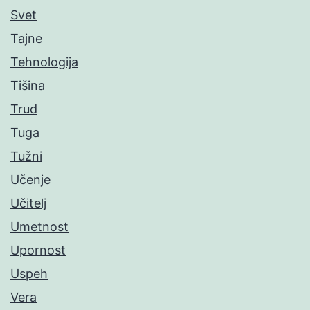
Svet
Tajne
Tehnologija
Tišina
Trud
Tuga
Tužni
Učenje
Učitelj
Umetnost
Upornost
Uspeh
Vera