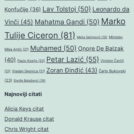
Lav Tolstoj
(50)
Leonardo da
Konfučije
(36)
Marko
Mahatma Gandi
(50)
Vinči
(45)
Tulije Ciceron
(81)
Miroslav
Meša Selimović
(19)
Muhamed
(50)
Onore De Balzak
Mika Antić
(21)
Petar Lazić
(55)
(40)
Paulo Koeljo
(20)
Vinston Čerčil
Zoran Đinđić
(43)
Čarls Bukovski
(21)
Vladan Desnica
(21)
(23)
Đorđe Balašević
(19)
Najnoviji citati
Alicia Keys citat
Donald Krause citat
Chris Wright citat