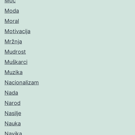
Moć
Moda
Moral
Motivacija
Mržnja
Mudrost
Muškarci
Muzika
Nacionalizam
Nada
Narod
Nasilje
Nauka
Navika