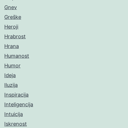
Gnev
Greške
Heroji
Hrabrost
Hrana
Humanost
Humor
Ideja
Iluzija
Inspiracija
Inteligencija
Intuicija
Iskrenost