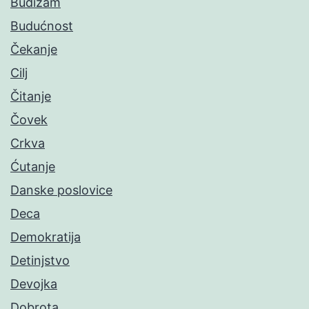
Budizam
Budućnost
Čekanje
Cilj
Čitanje
Čovek
Crkva
Ćutanje
Danske poslovice
Deca
Demokratija
Detinjstvo
Devojka
Dobrota