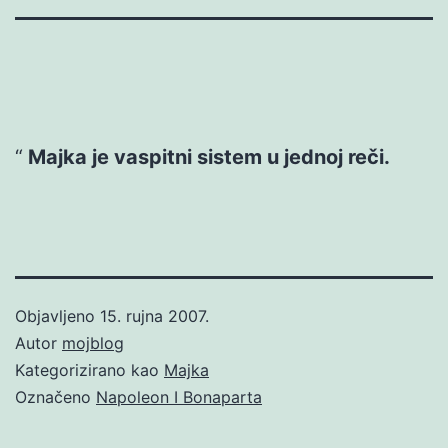
Majka je vaspitni sistem u jednoj reči.
Objavljeno
15. rujna 2007.
Autor
mojblog
Kategorizirano kao
Majka
Označeno
Napoleon I Bonaparta