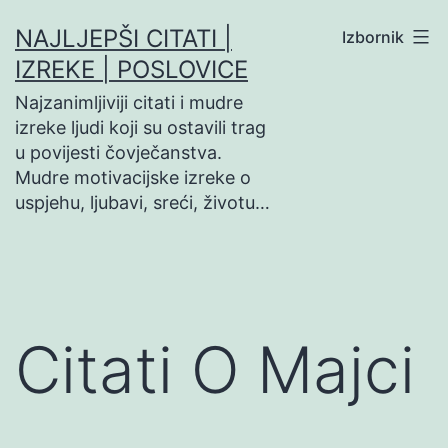
Preskoči
NAJLJEPŠI CITATI |
Izbornik
na
IZREKE | POSLOVICE
sadržaj
Najzanimljiviji citati i mudre
izreke ljudi koji su ostavili trag
u povijesti čovječanstva.
Mudre motivacijske izreke o
uspjehu, ljubavi, sreći, životu…
Citati O Majci