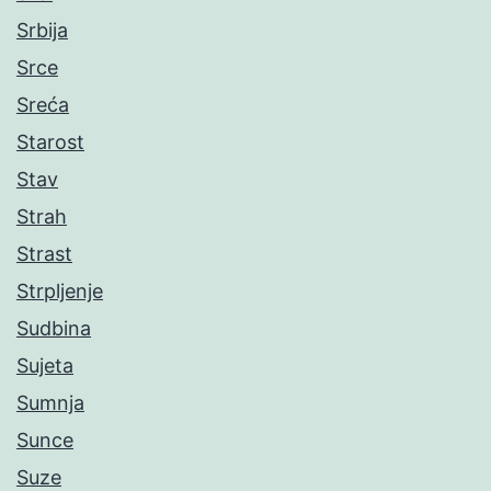
Srbija
Srce
Sreća
Starost
Stav
Strah
Strast
Strpljenje
Sudbina
Sujeta
Sumnja
Sunce
Suze