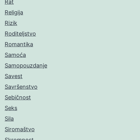
Rat
Religija
Rizik
Roditeljstvo
Romantika
Samoća
Samopouzdanje
Savest
Savršenstvo
Sebičnost
Seks
Sila
Siromaštvo
Skromnost