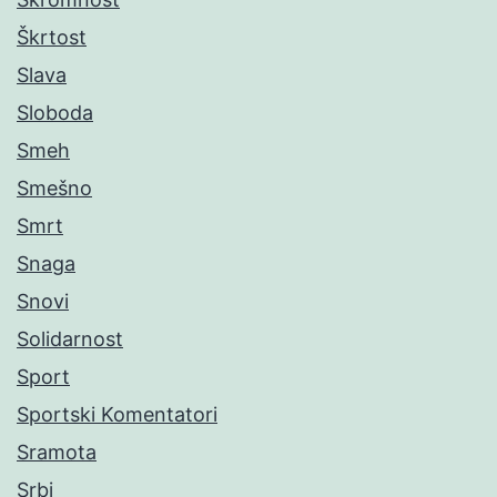
Škrtost
Slava
Sloboda
Smeh
Smešno
Smrt
Snaga
Snovi
Solidarnost
Sport
Sportski Komentatori
Sramota
Srbi