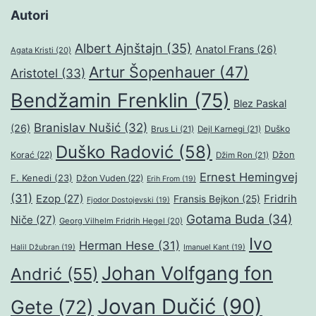
Autori
Albert Ajnštajn
(35)
Anatol Frans
(26)
Agata Kristi
(20)
Artur Šopenhauer
(47)
Aristotel
(33)
Bendžamin Frenklin
(75)
Blez Paskal
Branislav Nušić
(32)
(26)
Duško
Brus Li
(21)
Dejl Karnegi
(21)
Duško Radović
(58)
Džon
Korać
(22)
Džim Ron
(21)
Ernest Hemingvej
F. Kenedi
(23)
Džon Vuden
(22)
Erih From
(19)
(31)
Ezop
(27)
Fridrih
Fransis Bejkon
(25)
Fjodor Dostojevski
(19)
Gotama Buda
(34)
Niče
(27)
Georg Vilhelm Fridrih Hegel
(20)
Ivo
Herman Hese
(31)
Halil Džubran
(19)
Imanuel Kant
(19)
Johan Volfgang fon
Andrić
(55)
Jovan Dučić
(90)
Gete
(72)