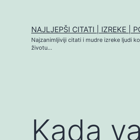
Preskoči
na
sadržaj
NAJLJEPŠI CITATI | IZREKE | 
Najzanimljiviji citati i mudre izreke ljudi 
životu…
Kada v