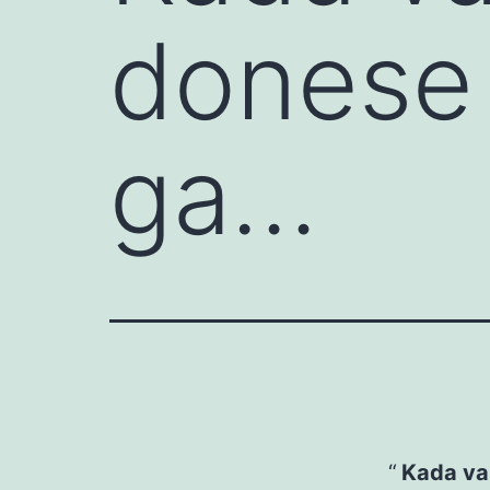
donese 
ga…
Kada va