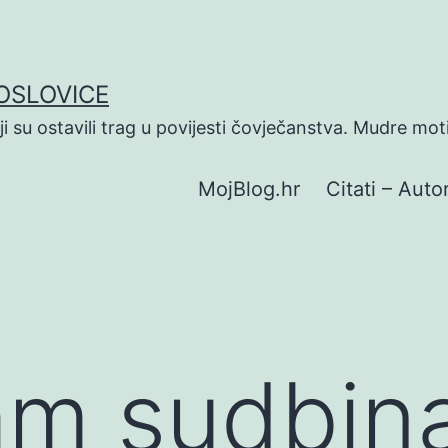
POSLOVICE
koji su ostavili trag u povijesti čovječanstva. Mudre mot
MojBlog.hr
Citati – Autor
am sudbin