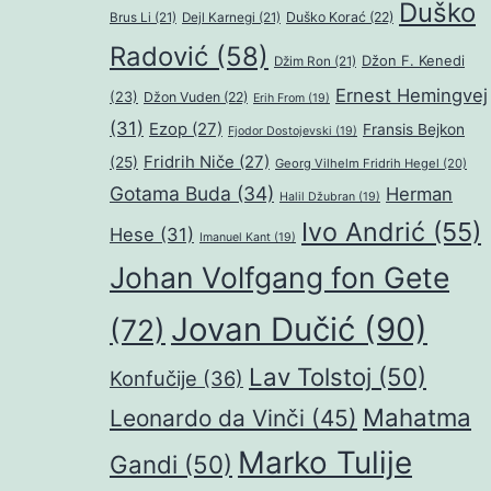
Duško
Duško Korać
(22)
Brus Li
(21)
Dejl Karnegi
(21)
Radović
(58)
Džon F. Kenedi
Džim Ron
(21)
Ernest Hemingvej
(23)
Džon Vuden
(22)
Erih From
(19)
(31)
Ezop
(27)
Fransis Bejkon
Fjodor Dostojevski
(19)
Fridrih Niče
(27)
(25)
Georg Vilhelm Fridrih Hegel
(20)
Gotama Buda
(34)
Herman
Halil Džubran
(19)
Ivo Andrić
(55)
Hese
(31)
Imanuel Kant
(19)
Johan Volfgang fon Gete
Jovan Dučić
(90)
(72)
Lav Tolstoj
(50)
Konfučije
(36)
Mahatma
Leonardo da Vinči
(45)
Marko Tulije
Gandi
(50)