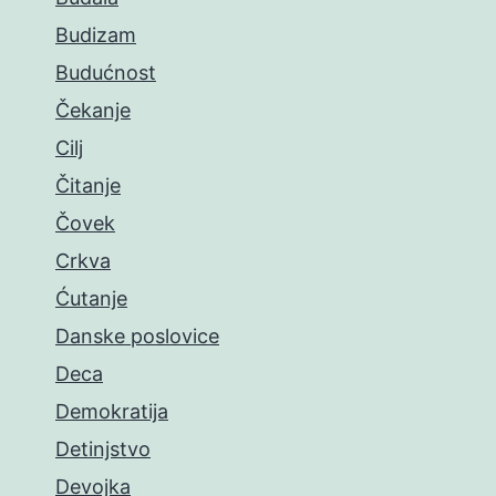
Budizam
Budućnost
Čekanje
Cilj
Čitanje
Čovek
Crkva
Ćutanje
Danske poslovice
Deca
Demokratija
Detinjstvo
Devojka