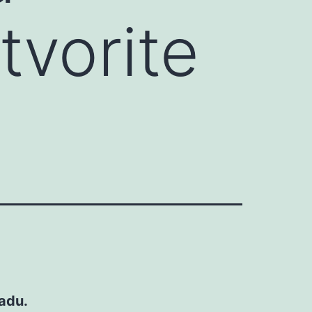
tvorite
adu.