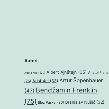
Autori
Albert Ajnštajn
(35)
Anatol Frans
Agata Kristi
(20)
Artur Šopenhauer
Aristotel
(33)
(26)
Bendžamin Frenklin
(47)
(75)
Branislav Nušić
(32)
Blez Paskal
(26)