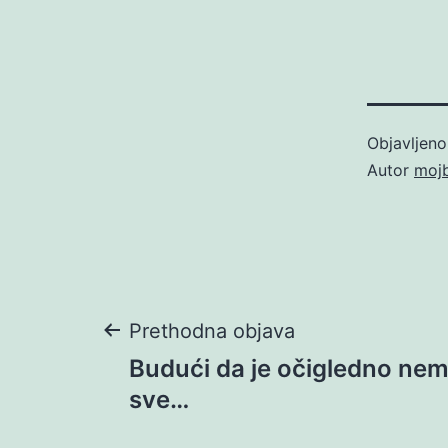
Objavljen
Autor
moj
Navigacija
Prethodna objava
Budući da je očigledno ne
objava
sve…