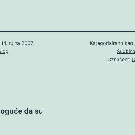
o
14. rujna 2007.
Kategorizirano kao
blog
Sudbin
Označeno
D
moguće da su