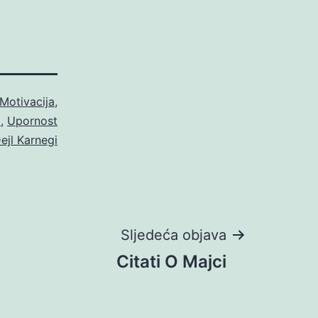
Motivacija
,
a
,
Upornost
ejl Karnegi
Sljedeća objava
Citati O Majci