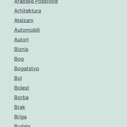
Arapske Poslovice
Arhitektura
Ateizam
Automobili
Autori
Biznis
Bog
Bogatstvo
Bol
Bolest
Borba
Brak
Briga
Budala