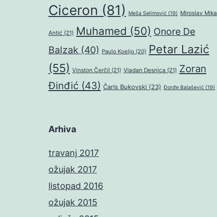
Ciceron
(81)
Miroslav Mika
Meša Selimović
(19)
Muhamed
(50)
Onore De
Antić
(21)
Petar Lazić
Balzak
(40)
Paulo Koeljo
(20)
(55)
Zoran
Vinston Čerčil
(21)
Vladan Desnica
(21)
Đinđić
(43)
Čarls Bukovski
(23)
Đorđe Balašević
(19)
Arhiva
travanj 2017
ožujak 2017
listopad 2016
ožujak 2015