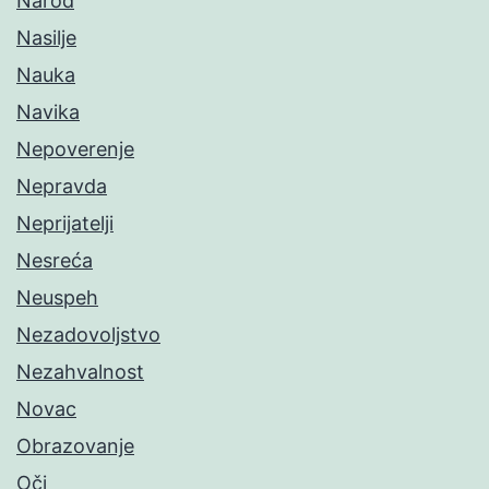
Narod
Nasilje
Nauka
Navika
Nepoverenje
Nepravda
Neprijatelji
Nesreća
Neuspeh
Nezadovoljstvo
Nezahvalnost
Novac
Obrazovanje
Oči