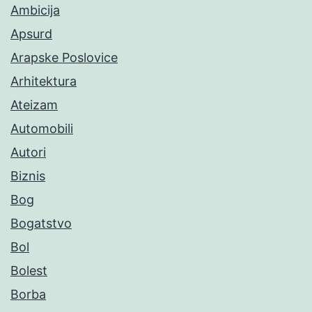
Ambicija
Apsurd
Arapske Poslovice
Arhitektura
Ateizam
Automobili
Autori
Biznis
Bog
Bogatstvo
Bol
Bolest
Borba