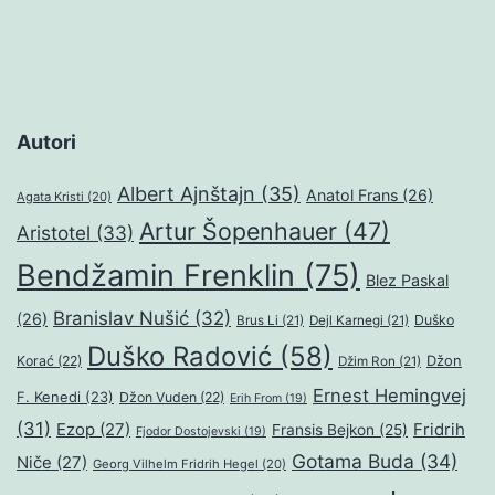
Autori
Albert Ajnštajn
(35)
Anatol Frans
(26)
Agata Kristi
(20)
Artur Šopenhauer
(47)
Aristotel
(33)
Bendžamin Frenklin
(75)
Blez Paskal
Branislav Nušić
(32)
(26)
Duško
Brus Li
(21)
Dejl Karnegi
(21)
Duško Radović
(58)
Džon
Korać
(22)
Džim Ron
(21)
Ernest Hemingvej
F. Kenedi
(23)
Džon Vuden
(22)
Erih From
(19)
(31)
Ezop
(27)
Fridrih
Fransis Bejkon
(25)
Fjodor Dostojevski
(19)
Gotama Buda
(34)
Niče
(27)
Georg Vilhelm Fridrih Hegel
(20)