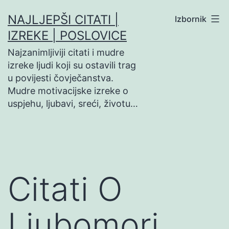
Preskoči
NAJLJEPŠI CITATI |
Izbornik
na
IZREKE | POSLOVICE
sadržaj
Najzanimljiviji citati i mudre
izreke ljudi koji su ostavili trag
u povijesti čovječanstva.
Mudre motivacijske izreke o
uspjehu, ljubavi, sreći, životu…
Citati O
Ljubomori