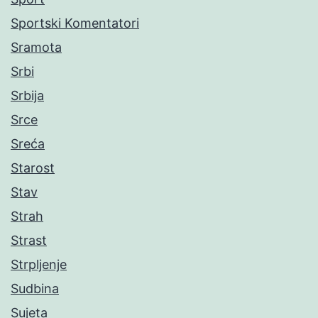
Sportski Komentatori
Sramota
Srbi
Srbija
Srce
Sreća
Starost
Stav
Strah
Strast
Strpljenje
Sudbina
Sujeta