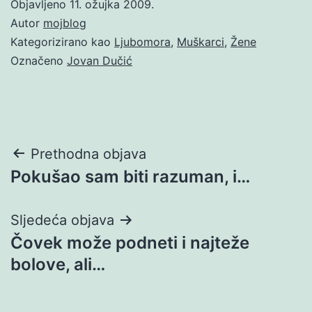
Objavljeno
11. ožujka 2009.
Autor
mojblog
Kategorizirano kao
Ljubomora
,
Muškarci
,
Žene
Označeno
Jovan Dučić
Navigacija
Prethodna objava
Pokušao sam biti razuman, i…
objava
Sljedeća objava
Čovek može podneti i najteže
bolove, ali…