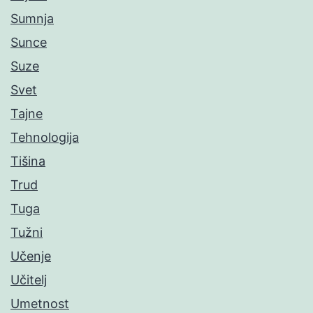
Sumnja
Sunce
Suze
Svet
Tajne
Tehnologija
Tišina
Trud
Tuga
Tužni
Učenje
Učitelj
Umetnost