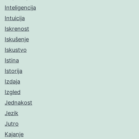
Inteligencija
Intuicija
Iskrenost
Iskušenje
Iskustvo
Istina
Istorija
Izdaja
Izgled
Jednakost
Jezik
Jutro
Kajanje