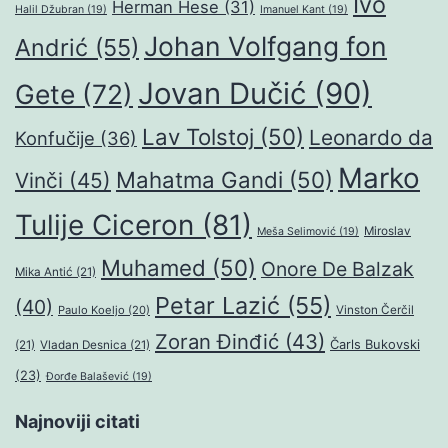
Ivo
Herman Hese
(31)
Halil Džubran
(19)
Imanuel Kant
(19)
Johan Volfgang fon
Andrić
(55)
Jovan Dučić
(90)
Gete
(72)
Lav Tolstoj
(50)
Leonardo da
Konfučije
(36)
Marko
Mahatma Gandi
(50)
Vinči
(45)
Tulije Ciceron
(81)
Miroslav
Meša Selimović
(19)
Muhamed
(50)
Onore De Balzak
Mika Antić
(21)
Petar Lazić
(55)
(40)
Paulo Koeljo
(20)
Vinston Čerčil
Zoran Đinđić
(43)
Čarls Bukovski
(21)
Vladan Desnica
(21)
(23)
Đorđe Balašević
(19)
Najnoviji citati