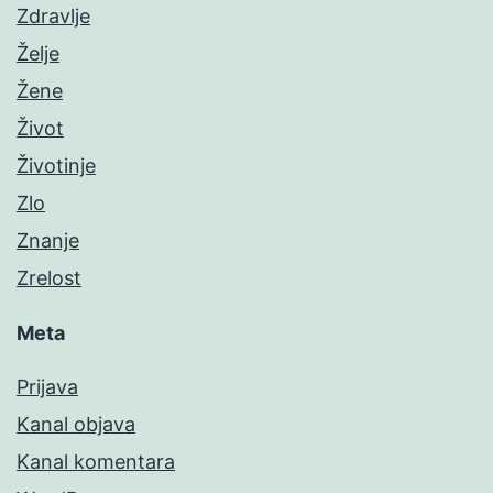
Zdravlje
Želje
Žene
Život
Životinje
Zlo
Znanje
Zrelost
Meta
Prijava
Kanal objava
Kanal komentara