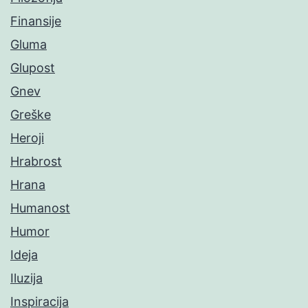
Finansije
Gluma
Glupost
Gnev
Greške
Heroji
Hrabrost
Hrana
Humanost
Humor
Ideja
Iluzija
Inspiracija