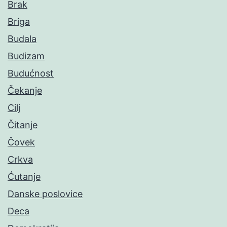
Brak
Briga
Budala
Budizam
Budućnost
Čekanje
Cilj
Čitanje
Čovek
Crkva
Ćutanje
Danske poslovice
Deca