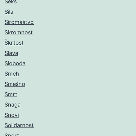
Seks
Sila
Siromaštvo
Skromnost
Škrtost
Slava
Sloboda
Smeh
Smešno
Smrt
Snaga
Snovi
Solidarnost
Sport