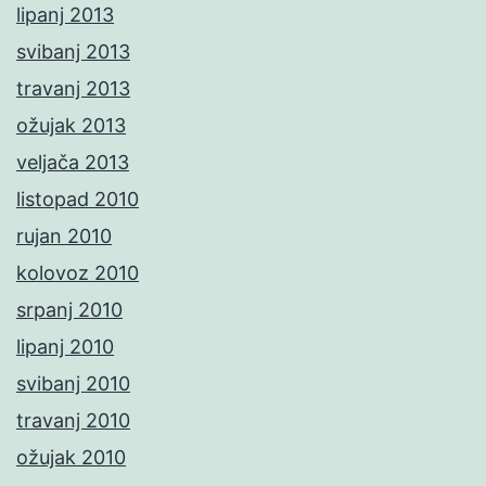
lipanj 2013
svibanj 2013
travanj 2013
ožujak 2013
veljača 2013
listopad 2010
rujan 2010
kolovoz 2010
srpanj 2010
lipanj 2010
svibanj 2010
travanj 2010
ožujak 2010