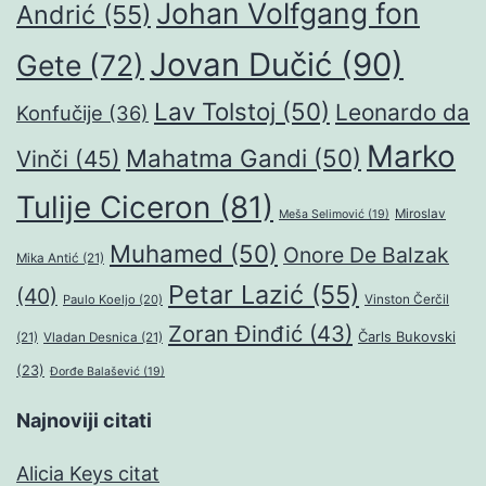
Johan Volfgang fon
Andrić
(55)
Jovan Dučić
(90)
Gete
(72)
Lav Tolstoj
(50)
Leonardo da
Konfučije
(36)
Marko
Mahatma Gandi
(50)
Vinči
(45)
Tulije Ciceron
(81)
Miroslav
Meša Selimović
(19)
Muhamed
(50)
Onore De Balzak
Mika Antić
(21)
Petar Lazić
(55)
(40)
Paulo Koeljo
(20)
Vinston Čerčil
Zoran Đinđić
(43)
Čarls Bukovski
(21)
Vladan Desnica
(21)
(23)
Đorđe Balašević
(19)
Najnoviji citati
Alicia Keys citat