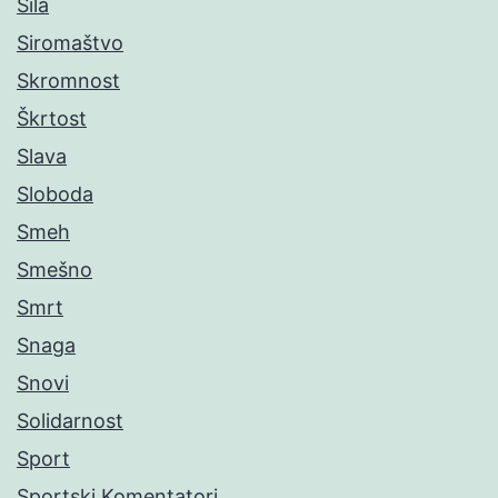
Sila
Siromaštvo
Skromnost
Škrtost
Slava
Sloboda
Smeh
Smešno
Smrt
Snaga
Snovi
Solidarnost
Sport
Sportski Komentatori