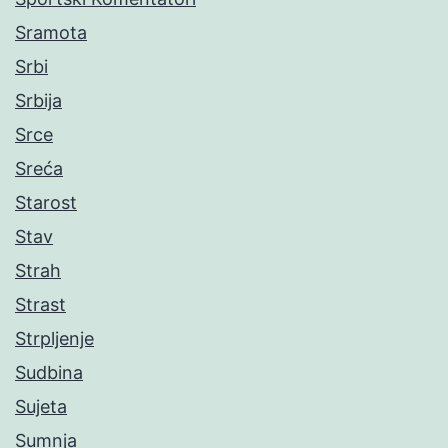
Sramota
Srbi
Srbija
Srce
Sreća
Starost
Stav
Strah
Strast
Strpljenje
Sudbina
Sujeta
Sumnja