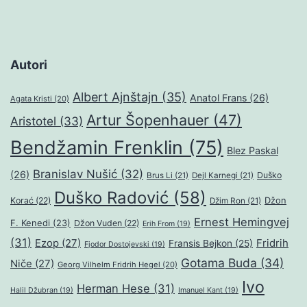
Autori
Albert Ajnštajn
(35)
Anatol Frans
(26)
Agata Kristi
(20)
Artur Šopenhauer
(47)
Aristotel
(33)
Bendžamin Frenklin
(75)
Blez Paskal
Branislav Nušić
(32)
(26)
Duško
Brus Li
(21)
Dejl Karnegi
(21)
Duško Radović
(58)
Džon
Korać
(22)
Džim Ron
(21)
Ernest Hemingvej
F. Kenedi
(23)
Džon Vuden
(22)
Erih From
(19)
(31)
Ezop
(27)
Fridrih
Fransis Bejkon
(25)
Fjodor Dostojevski
(19)
Gotama Buda
(34)
Niče
(27)
Georg Vilhelm Fridrih Hegel
(20)
Ivo
Herman Hese
(31)
Halil Džubran
(19)
Imanuel Kant
(19)