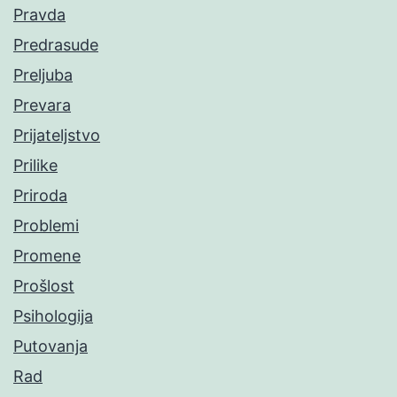
Pravda
Predrasude
Preljuba
Prevara
Prijateljstvo
Prilike
Priroda
Problemi
Promene
Prošlost
Psihologija
Putovanja
Rad