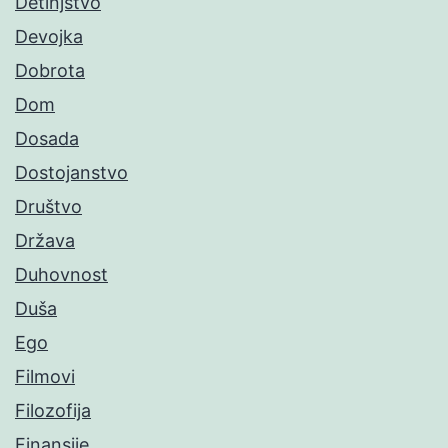
Detinjstvo
Devojka
Dobrota
Dom
Dosada
Dostojanstvo
Društvo
Država
Duhovnost
Duša
Ego
Filmovi
Filozofija
Finansije