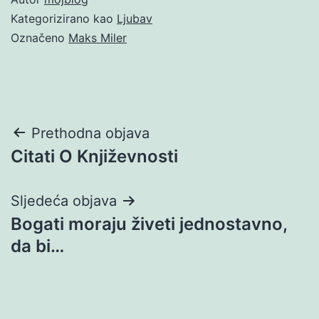
Kategorizirano kao
Ljubav
Označeno
Maks Miler
Navigacija
Prethodna objava
Citati O Književnosti
objava
Sljedeća objava
Bogati moraju živeti jednostavno,
da bi…