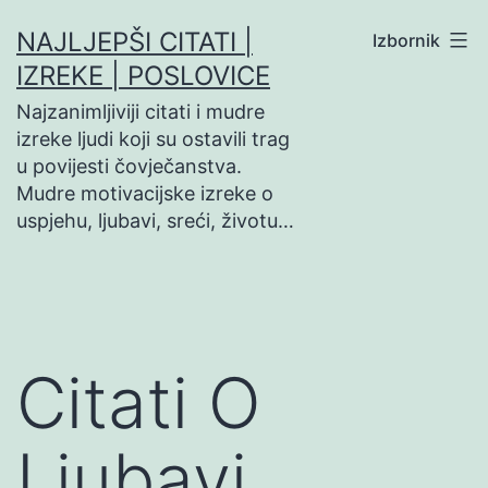
Preskoči
NAJLJEPŠI CITATI |
Izbornik
na
IZREKE | POSLOVICE
sadržaj
Najzanimljiviji citati i mudre
izreke ljudi koji su ostavili trag
u povijesti čovječanstva.
Mudre motivacijske izreke o
uspjehu, ljubavi, sreći, životu…
Citati O
Ljubavi