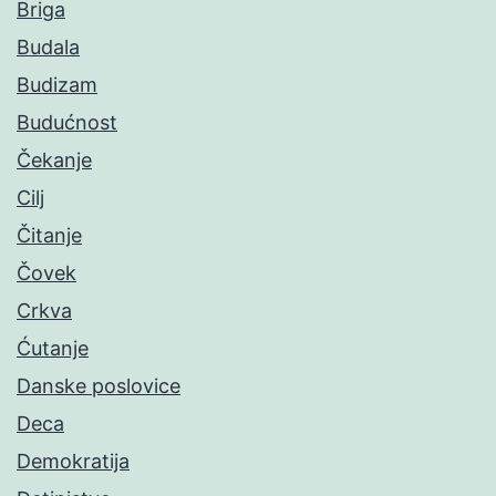
Briga
Budala
Budizam
Budućnost
Čekanje
Cilj
Čitanje
Čovek
Crkva
Ćutanje
Danske poslovice
Deca
Demokratija