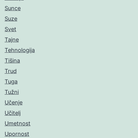
Sunce
Suze
Svet
Tajne
Tehnologija
Tišina
Trud
Tuga
Tužni
Učenje
Učitelj
Umetnost
Upornost