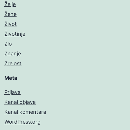
Želje
Žene
Život
Životinje
Zlo
Znanje
Zrelost
Meta
Prijava
Kanal objava
Kanal komentara
WordPress.org