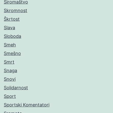
Siromaštvo
Skromnost
Škrtost
Slava
Sloboda
Smeh
Smešno
Smrt
Snaga
Snovi
Solidarnost
Sport
Sportski Komentatori