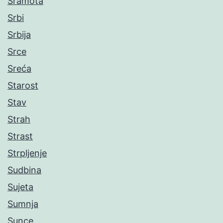
Sramota
Srbi
Srbija
Srce
Sreća
Starost
Stav
Strah
Strast
Strpljenje
Sudbina
Sujeta
Sumnja
Sunce