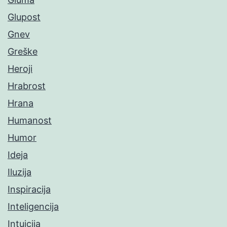
Glupost
Gnev
Greške
Heroji
Hrabrost
Hrana
Humanost
Humor
Ideja
Iluzija
Inspiracija
Inteligencija
Intuicija