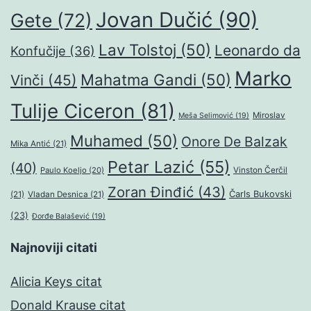
Jovan Dučić
(90)
Gete
(72)
Lav Tolstoj
(50)
Leonardo da
Konfučije
(36)
Marko
Mahatma Gandi
(50)
Vinči
(45)
Tulije Ciceron
(81)
Miroslav
Meša Selimović
(19)
Muhamed
(50)
Onore De Balzak
Mika Antić
(21)
Petar Lazić
(55)
(40)
Paulo Koeljo
(20)
Vinston Čerčil
Zoran Đinđić
(43)
Čarls Bukovski
(21)
Vladan Desnica
(21)
(23)
Đorđe Balašević
(19)
Najnoviji citati
Alicia Keys citat
Donald Krause citat