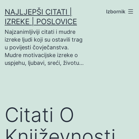
Preskoči
NAJLJEPŠI CITATI |
Izbornik
na
IZREKE | POSLOVICE
sadržaj
Najzanimljiviji citati i mudre
izreke ljudi koji su ostavili trag
u povijesti čovječanstva.
Mudre motivacijske izreke o
uspjehu, ljubavi, sreći, životu…
Citati O
Književnosti