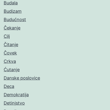
Budala
Budizam
Budućnost
Čekanje
Cilj
Čitanje
Čovek
Crkva
Ćutanje
Danske poslovice
Deca
Demokratija
Detinjstvo