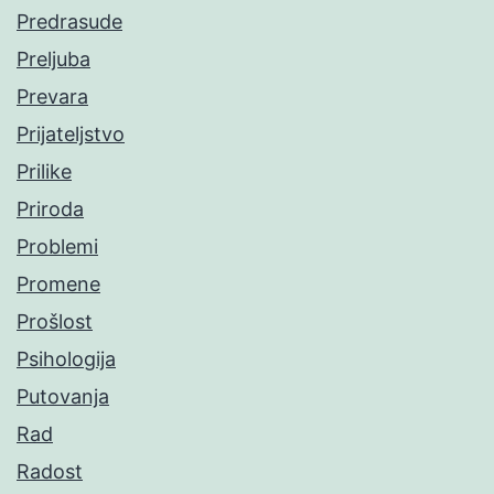
Predrasude
Preljuba
Prevara
Prijateljstvo
Prilike
Priroda
Problemi
Promene
Prošlost
Psihologija
Putovanja
Rad
Radost