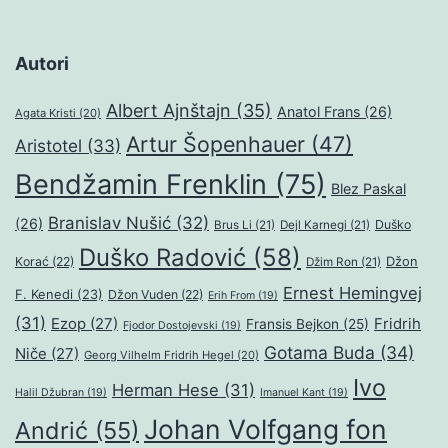
Autori
Albert Ajnštajn
(35)
Anatol Frans
(26)
Agata Kristi
(20)
Artur Šopenhauer
(47)
Aristotel
(33)
Bendžamin Frenklin
(75)
Blez Paskal
Branislav Nušić
(32)
(26)
Duško
Brus Li
(21)
Dejl Karnegi
(21)
Duško Radović
(58)
Džon
Korać
(22)
Džim Ron
(21)
Ernest Hemingvej
F. Kenedi
(23)
Džon Vuden
(22)
Erih From
(19)
(31)
Ezop
(27)
Fridrih
Fransis Bejkon
(25)
Fjodor Dostojevski
(19)
Gotama Buda
(34)
Niče
(27)
Georg Vilhelm Fridrih Hegel
(20)
Ivo
Herman Hese
(31)
Halil Džubran
(19)
Imanuel Kant
(19)
Johan Volfgang fon
Andrić
(55)