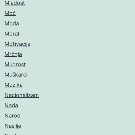
Mladost
Moć
Moda
Moral
Motivacija
Mržnja
Mudrost
Muškarci
Muzika
Nacionalizam
Nada
Narod
Nasilje