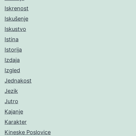
Iskrenost
Iskušenje
Iskustvo
Istina
Istorija
Izdaja
Izgled
Jednakost
Jezik
Jutro
Kajanje
Karakter
Kineske Poslovice