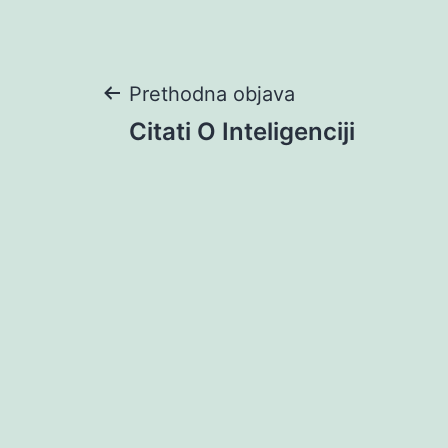
Navigacija
Prethodna objava
Citati O Inteligenciji
objava