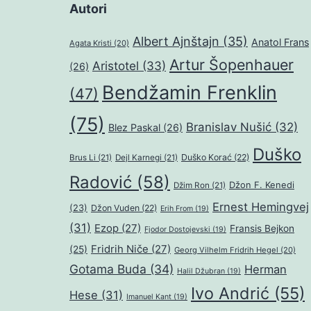
Autori
Albert Ajnštajn
(35)
Anatol Frans
Agata Kristi
(20)
Artur Šopenhauer
Aristotel
(33)
(26)
Bendžamin Frenklin
(47)
(75)
Branislav Nušić
(32)
Blez Paskal
(26)
Duško
Duško Korać
(22)
Brus Li
(21)
Dejl Karnegi
(21)
Radović
(58)
Džon F. Kenedi
Džim Ron
(21)
Ernest Hemingvej
(23)
Džon Vuden
(22)
Erih From
(19)
(31)
Ezop
(27)
Fransis Bejkon
Fjodor Dostojevski
(19)
Fridrih Niče
(27)
(25)
Georg Vilhelm Fridrih Hegel
(20)
Gotama Buda
(34)
Herman
Halil Džubran
(19)
Ivo Andrić
(55)
Hese
(31)
Imanuel Kant
(19)