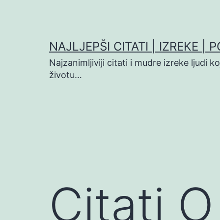
Preskoči
na
sadržaj
NAJLJEPŠI CITATI | IZREKE | 
Najzanimljiviji citati i mudre izreke ljudi 
životu…
Citati O