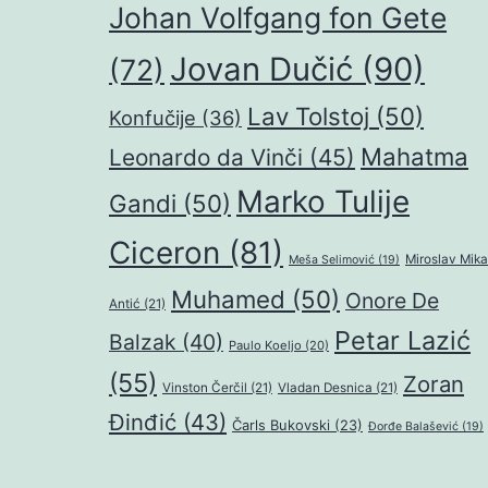
Johan Volfgang fon Gete
Jovan Dučić
(90)
(72)
Lav Tolstoj
(50)
Konfučije
(36)
Mahatma
Leonardo da Vinči
(45)
Marko Tulije
Gandi
(50)
Ciceron
(81)
Miroslav Mika
Meša Selimović
(19)
Muhamed
(50)
Onore De
Antić
(21)
Petar Lazić
Balzak
(40)
Paulo Koeljo
(20)
(55)
Zoran
Vinston Čerčil
(21)
Vladan Desnica
(21)
Đinđić
(43)
Čarls Bukovski
(23)
Đorđe Balašević
(19)