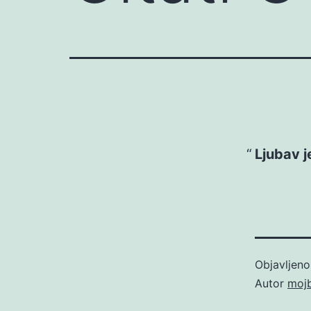
Ljubav j
Objavljen
Autor
moj