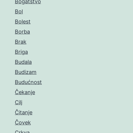
Bogatstvo
Bol
Bolest
Borba
Brak
Briga
Budala
Budizam
Budućnost
Čekanje
Cilj
Čitanje
Čovek
Crkva