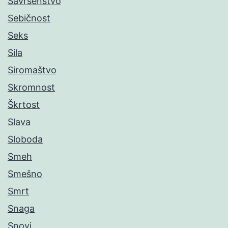
Savršenstvo
Sebičnost
Seks
Sila
Siromaštvo
Skromnost
Škrtost
Slava
Sloboda
Smeh
Smešno
Smrt
Snaga
Snovi