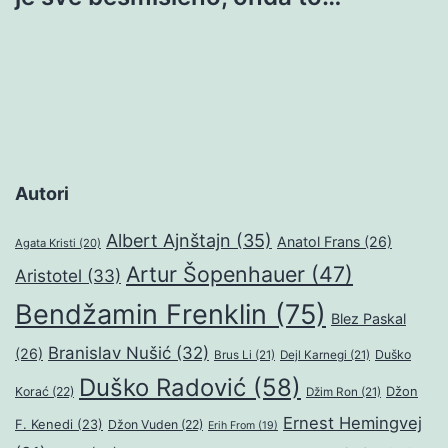
Autori
Albert Ajnštajn
(35)
Anatol Frans
(26)
Agata Kristi
(20)
Artur Šopenhauer
(47)
Aristotel
(33)
Bendžamin Frenklin
(75)
Blez Paskal
Branislav Nušić
(32)
(26)
Duško
Brus Li
(21)
Dejl Karnegi
(21)
Duško Radović
(58)
Džon
Korać
(22)
Džim Ron
(21)
Ernest Hemingvej
F. Kenedi
(23)
Džon Vuden
(22)
Erih From
(19)