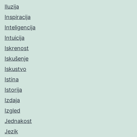
Iluzija
Inspiracija
Inteligencija
Intuicija
Iskrenost
Iskušenje
Iskustvo
Istina
Istorija
Izdaja
Izgled
Jednakost
Jezik