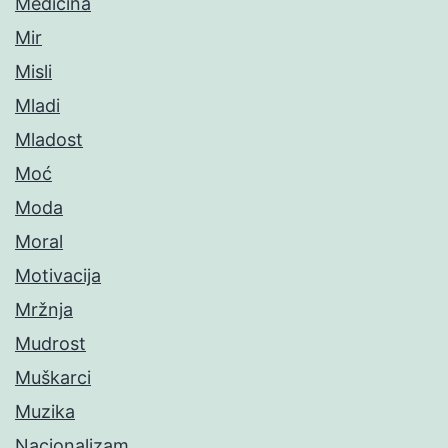
Medicina
Mir
Misli
Mladi
Mladost
Moć
Moda
Moral
Motivacija
Mržnja
Mudrost
Muškarci
Muzika
Nacionalizam