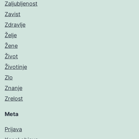
Zaljubljenost
Zavist
Zdravlje
Želje
Žene
Život
Životinje
Zlo
Znanje
Zrelost
Meta
Prijava