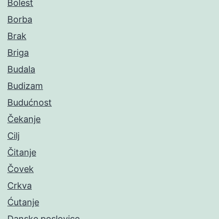
Bolest
Borba
Brak
Briga
Budala
Budizam
Budućnost
Čekanje
Cilj
Čitanje
Čovek
Crkva
Ćutanje
Danske poslovice