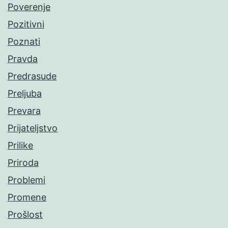
Poverenje
Pozitivni
Poznati
Pravda
Predrasude
Preljuba
Prevara
Prijateljstvo
Prilike
Priroda
Problemi
Promene
Prošlost