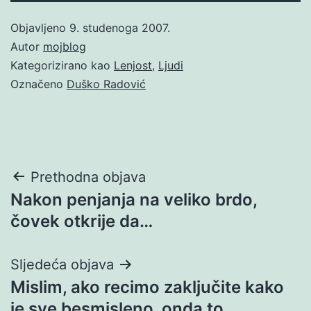
Objavljeno
9. studenoga 2007.
Autor
mojblog
Kategorizirano kao
Lenjost
,
Ljudi
Označeno
Duško Radović
Navigacija
Prethodna objava
Nakon penjanja na veliko brdo,
objava
čovek otkrije da…
Sljedeća objava
Mislim, ako recimo zaključite kako
je sve besmisleno, onda to…