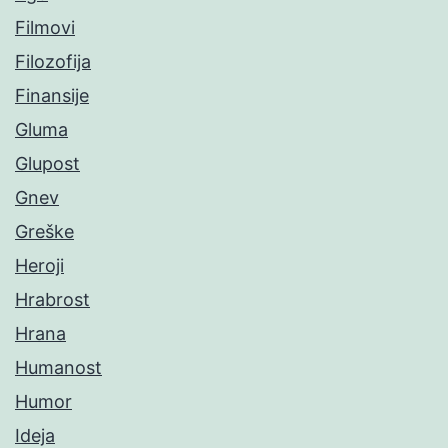
Filmovi
Filozofija
Finansije
Gluma
Glupost
Gnev
Greške
Heroji
Hrabrost
Hrana
Humanost
Humor
Ideja