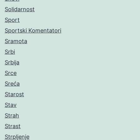
Solidarnost
Sport
Sportski Komentatori
Sramota
Srbi
Srbija
Srce
Sreća
Starost
Stav
Strah
Strast
Strpljenje