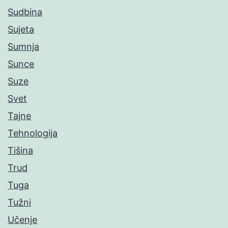
Sudbina
Sujeta
Sumnja
Sunce
Suze
Svet
Tajne
Tehnologija
Tišina
Trud
Tuga
Tužni
Učenje