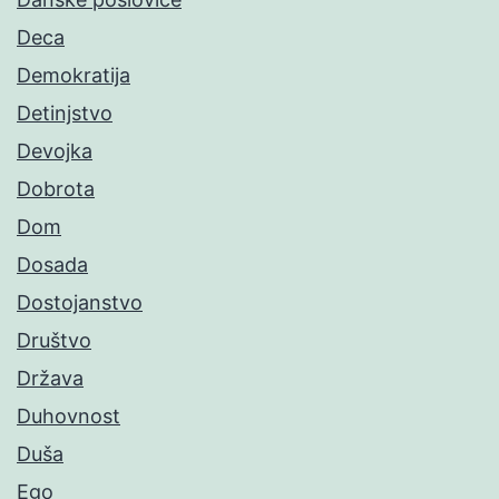
Deca
Demokratija
Detinjstvo
Devojka
Dobrota
Dom
Dosada
Dostojanstvo
Društvo
Država
Duhovnost
Duša
Ego