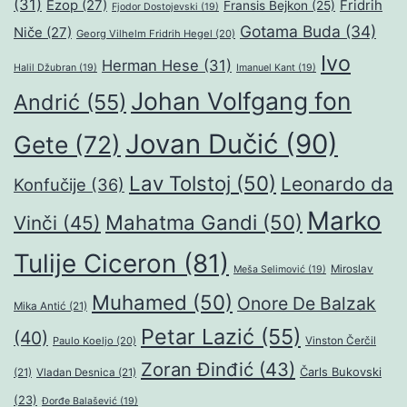
(31)
Ezop
(27)
Fridrih
Fransis Bejkon
(25)
Fjodor Dostojevski
(19)
Gotama Buda
(34)
Niče
(27)
Georg Vilhelm Fridrih Hegel
(20)
Ivo
Herman Hese
(31)
Halil Džubran
(19)
Imanuel Kant
(19)
Johan Volfgang fon
Andrić
(55)
Jovan Dučić
(90)
Gete
(72)
Lav Tolstoj
(50)
Leonardo da
Konfučije
(36)
Marko
Mahatma Gandi
(50)
Vinči
(45)
Tulije Ciceron
(81)
Miroslav
Meša Selimović
(19)
Muhamed
(50)
Onore De Balzak
Mika Antić
(21)
Petar Lazić
(55)
(40)
Paulo Koeljo
(20)
Vinston Čerčil
Zoran Đinđić
(43)
Čarls Bukovski
(21)
Vladan Desnica
(21)
(23)
Đorđe Balašević
(19)