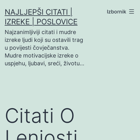
Preskoči
NAJLJEPŠI CITATI |
Izbornik
na
IZREKE | POSLOVICE
sadržaj
Najzanimljiviji citati i mudre
izreke ljudi koji su ostavili trag
u povijesti čovječanstva.
Mudre motivacijske izreke o
uspjehu, ljubavi, sreći, životu…
Citati O
Lenjosti