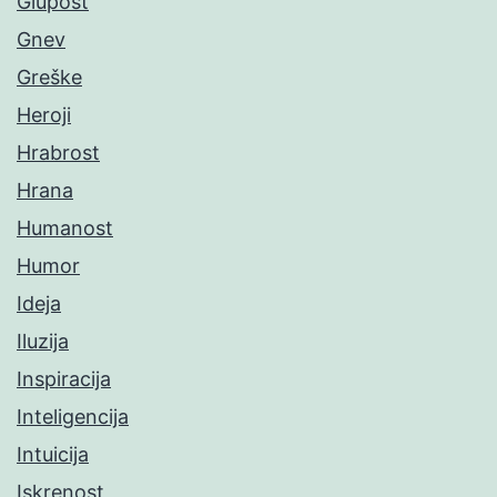
Glupost
Gnev
Greške
Heroji
Hrabrost
Hrana
Humanost
Humor
Ideja
Iluzija
Inspiracija
Inteligencija
Intuicija
Iskrenost