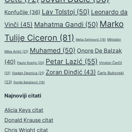
Lav Tolstoj
(50)
Leonardo da
Konfučije
(36)
Marko
Mahatma Gandi
(50)
Vinči
(45)
Tulije Ciceron
(81)
Miroslav
Meša Selimović
(19)
Muhamed
(50)
Onore De Balzak
Mika Antić
(21)
Petar Lazić
(55)
(40)
Paulo Koeljo
(20)
Vinston Čerčil
Zoran Đinđić
(43)
Čarls Bukovski
(21)
Vladan Desnica
(21)
(23)
Đorđe Balašević
(19)
Najnoviji citati
Alicia Keys citat
Donald Krause citat
Chris Wright citat