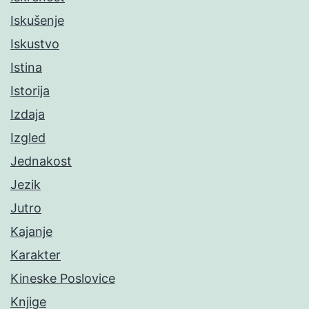
Iskušenje
Iskustvo
Istina
Istorija
Izdaja
Izgled
Jednakost
Jezik
Jutro
Kajanje
Karakter
Kineske Poslovice
Knjige