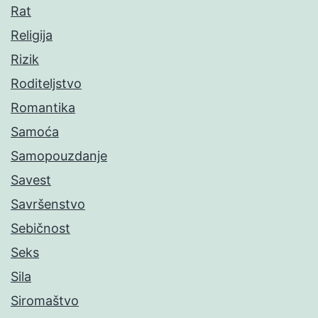
Rat
Religija
Rizik
Roditeljstvo
Romantika
Samoća
Samopouzdanje
Savest
Savršenstvo
Sebičnost
Seks
Sila
Siromaštvo