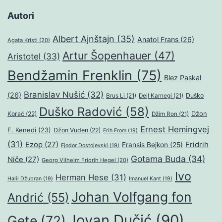
Autori
Albert Ajnštajn
(35)
Anatol Frans
(26)
Agata Kristi
(20)
Artur Šopenhauer
(47)
Aristotel
(33)
Bendžamin Frenklin
(75)
Blez Paskal
Branislav Nušić
(32)
(26)
Duško
Brus Li
(21)
Dejl Karnegi
(21)
Duško Radović
(58)
Džon
Korać
(22)
Džim Ron
(21)
Ernest Hemingvej
F. Kenedi
(23)
Džon Vuden
(22)
Erih From
(19)
(31)
Ezop
(27)
Fridrih
Fransis Bejkon
(25)
Fjodor Dostojevski
(19)
Gotama Buda
(34)
Niče
(27)
Georg Vilhelm Fridrih Hegel
(20)
Ivo
Herman Hese
(31)
Halil Džubran
(19)
Imanuel Kant
(19)
Johan Volfgang fon
Andrić
(55)
Jovan Dučić
(90)
Gete
(72)