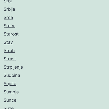
Srbi
Srbija
Srce
Sreća
Starost
Stav
Strah
Strast
Strpljenje
Sudbina
Sujeta
Sumnja
Sunce
Suze