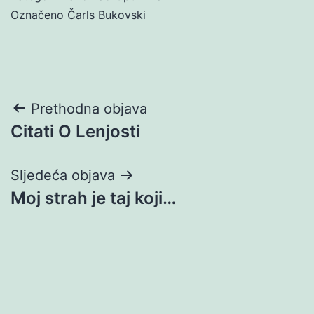
Označeno
Čarls Bukovski
Navigacija
Prethodna objava
Citati O Lenjosti
objava
Sljedeća objava
Moj strah je taj koji…