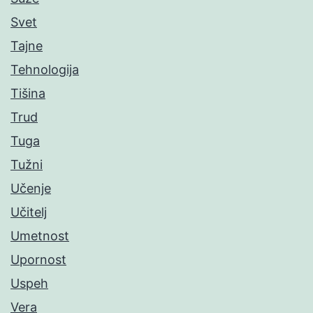
Svet
Tajne
Tehnologija
Tišina
Trud
Tuga
Tužni
Učenje
Učitelj
Umetnost
Upornost
Uspeh
Vera