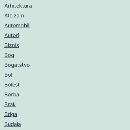
Arhitektura
Ateizam
Automobili
Autori
Biznis
Bog
Bogatstvo
Bol
Bolest
Borba
Brak
Briga
Budala