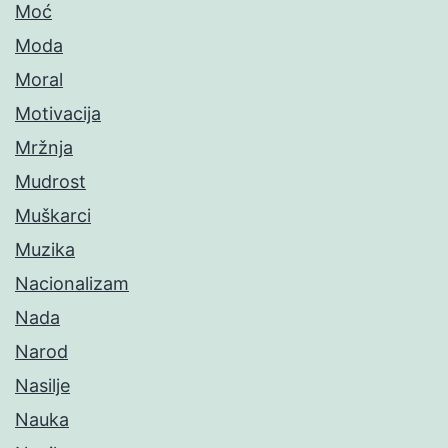
Moć
Moda
Moral
Motivacija
Mržnja
Mudrost
Muškarci
Muzika
Nacionalizam
Nada
Narod
Nasilje
Nauka