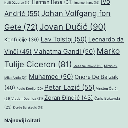
Ivo
Herman Hese
(31)
Halil Džubran
(19)
Imanuel Kant
(19)
Johan Volfgang fon
Andrić
(55)
Jovan Dučić
(90)
Gete
(72)
Lav Tolstoj
(50)
Leonardo da
Konfučije
(36)
Marko
Mahatma Gandi
(50)
Vinči
(45)
Tulije Ciceron
(81)
Miroslav
Meša Selimović
(19)
Muhamed
(50)
Onore De Balzak
Mika Antić
(21)
Petar Lazić
(55)
(40)
Paulo Koeljo
(20)
Vinston Čerčil
Zoran Đinđić
(43)
Čarls Bukovski
(21)
Vladan Desnica
(21)
(23)
Đorđe Balašević
(19)
Najnoviji citati