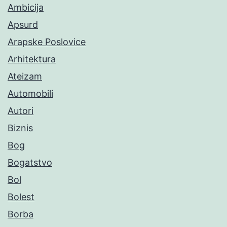
Ambicija
Apsurd
Arapske Poslovice
Arhitektura
Ateizam
Automobili
Autori
Biznis
Bog
Bogatstvo
Bol
Bolest
Borba