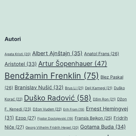
Autori
Albert Ajnštajn
(35)
Anatol Frans
(26)
Agata Kristi
(20)
Artur Šopenhauer
(47)
Aristotel
(33)
Bendžamin Frenklin
(75)
Blez Paskal
Branislav Nušić
(32)
(26)
Duško
Brus Li
(21)
Dejl Karnegi
(21)
Duško Radović
(58)
Džon
Korać
(22)
Džim Ron
(21)
Ernest Hemingvej
F. Kenedi
(23)
Džon Vuden
(22)
Erih From
(19)
(31)
Ezop
(27)
Fridrih
Fransis Bejkon
(25)
Fjodor Dostojevski
(19)
Gotama Buda
(34)
Niče
(27)
Georg Vilhelm Fridrih Hegel
(20)