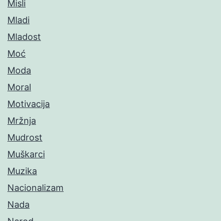
Misli
Mladi
Mladost
Moć
Moda
Moral
Motivacija
Mržnja
Mudrost
Muškarci
Muzika
Nacionalizam
Nada