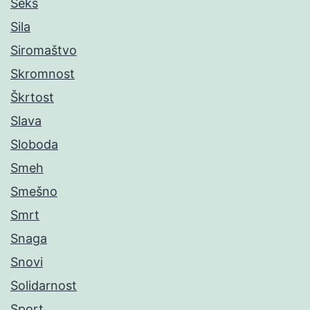
Seks
Sila
Siromaštvo
Skromnost
Škrtost
Slava
Sloboda
Smeh
Smešno
Smrt
Snaga
Snovi
Solidarnost
Sport