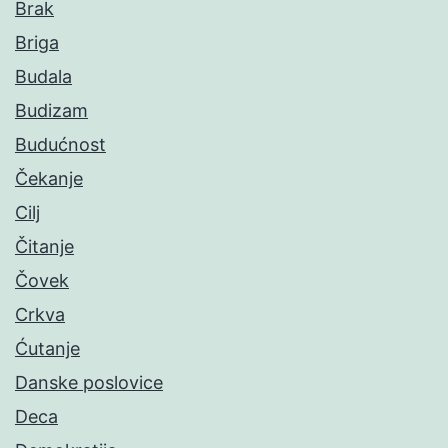
Brak
Briga
Budala
Budizam
Budućnost
Čekanje
Cilj
Čitanje
Čovek
Crkva
Ćutanje
Danske poslovice
Deca