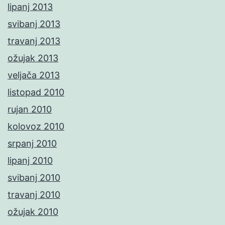
lipanj 2013
svibanj 2013
travanj 2013
ožujak 2013
veljača 2013
listopad 2010
rujan 2010
kolovoz 2010
srpanj 2010
lipanj 2010
svibanj 2010
travanj 2010
ožujak 2010