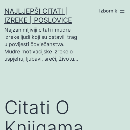
Preskoči
NAJLJEPŠI CITATI |
Izbornik
na
IZREKE | POSLOVICE
sadržaj
Najzanimljiviji citati i mudre
izreke ljudi koji su ostavili trag
u povijesti čovječanstva.
Mudre motivacijske izreke o
uspjehu, ljubavi, sreći, životu…
Citati O
Knjigama