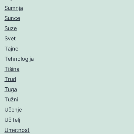
Sumnja
Sunce
Suze
Svet
Tajne
Tehnologija
Tišina
Trud
Tuga
Tužni
Učenje
Učitelj
Umetnost