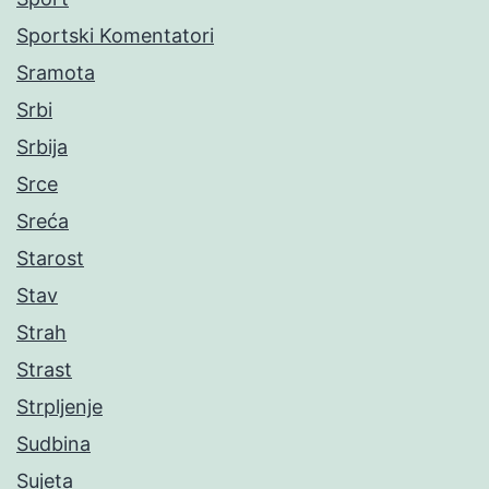
Sportski Komentatori
Sramota
Srbi
Srbija
Srce
Sreća
Starost
Stav
Strah
Strast
Strpljenje
Sudbina
Sujeta