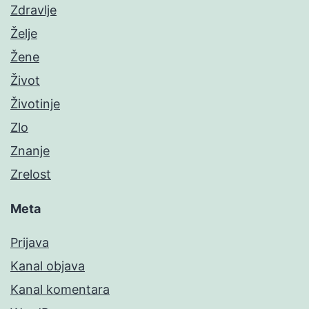
Zdravlje
Želje
Žene
Život
Životinje
Zlo
Znanje
Zrelost
Meta
Prijava
Kanal objava
Kanal komentara