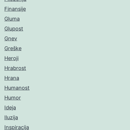
Finansije
Gluma
Glupost
Gnev
Greške
Heroji
Hrabrost
Hrana
Humanost
Humor
Ideja
Iluzija
Inspiracija