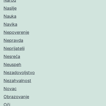
Narod
Nasilje
Nauka
Navika
Nepoverenje
Nepravda
Neprijatelji
Nesreća
Neuspeh
Nezadovoljstvo
Nezahvalnost
Novac
Obrazovanje
Oči