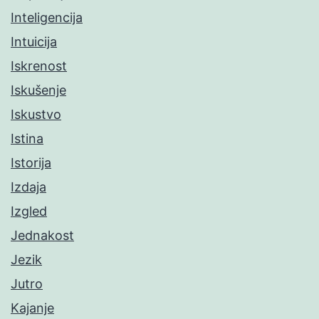
Inteligencija
Intuicija
Iskrenost
Iskušenje
Iskustvo
Istina
Istorija
Izdaja
Izgled
Jednakost
Jezik
Jutro
Kajanje