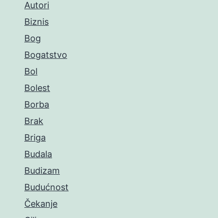
Autori
Biznis
Bog
Bogatstvo
Bol
Bolest
Borba
Brak
Briga
Budala
Budizam
Budućnost
Čekanje