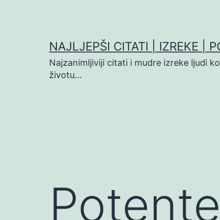
Preskoči
na
sadržaj
NAJLJEPŠI CITATI | IZREKE | 
Najzanimljiviji citati i mudre izreke ljudi 
životu…
Potente