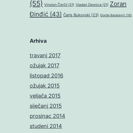
(55)
Zoran
Vinston Čerčil
(21)
Vladan Desnica
(21)
Đinđić
(43)
Čarls Bukovski
(23)
Đorđe Balašević
(19)
Arhiva
travanj 2017
ožujak 2017
listopad 2016
ožujak 2015
veljača 2015
siječanj 2015
prosinac 2014
studeni 2014