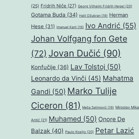
Fridrih Niče
(27)
(25)
Georg Vilhelm Fridrih Hegel
(20)
Gotama Buda
(34)
Herman
Halil Džubran
(19)
Ivo Andrić
(55)
Hese
(31)
Imanuel Kant
(19)
Johan Volfgang fon Gete
Jovan Dučić
(90)
(72)
Lav Tolstoj
(50)
Konfučije
(36)
Mahatma
Leonardo da Vinči
(45)
Marko Tulije
Gandi
(50)
Ciceron
(81)
Miroslav Mika
Meša Selimović
(19)
Muhamed
(50)
Onore De
Antić
(21)
Petar Lazić
Balzak
(40)
Paulo Koeljo
(20)