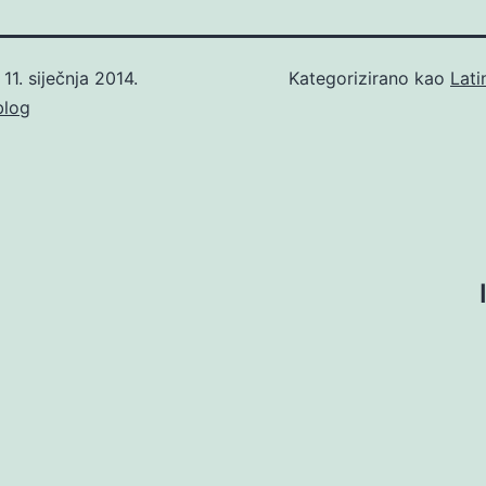
o
11. siječnja 2014.
Kategorizirano kao
Lati
blog