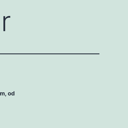
r
om, od