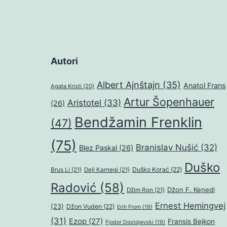
Autori
Albert Ajnštajn
(35)
Anatol Frans
Agata Kristi
(20)
Artur Šopenhauer
Aristotel
(33)
(26)
Bendžamin Frenklin
(47)
(75)
Branislav Nušić
(32)
Blez Paskal
(26)
Duško
Duško Korać
(22)
Brus Li
(21)
Dejl Karnegi
(21)
Radović
(58)
Džon F. Kenedi
Džim Ron
(21)
Ernest Hemingvej
(23)
Džon Vuden
(22)
Erih From
(19)
(31)
Ezop
(27)
Fransis Bejkon
Fjodor Dostojevski
(19)