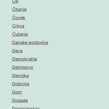
Cilj
Čitanje
Čovek
Crkva
Ćutanje
Danske poslovice
Deca
Demokratija
Detinjstvo
Devojka
Dobrota
Dom
Dosada
Dostojanstvo