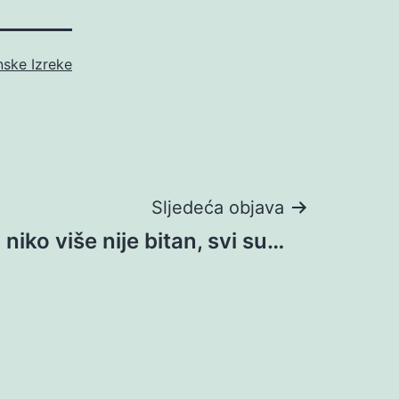
nske Izreke
Sljedeća objava
I niko više nije bitan, svi su…