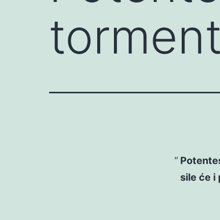
torment
Potentes
sile će i