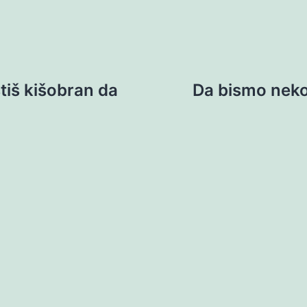
stiš kišobran da
Da bismo nekog