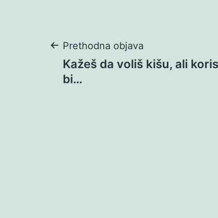
Navigacija
Prethodna objava
Kažeš da voliš kišu, ali kori
objava
bi…