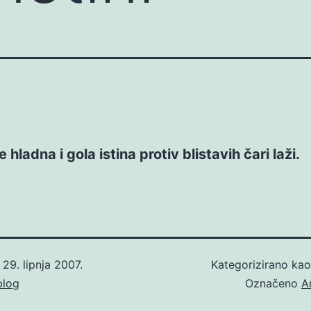
hladna i gola istina protiv blistavih čari laži.
o
29. lipnja 2007.
Kategorizirano ka
blog
Označeno
A