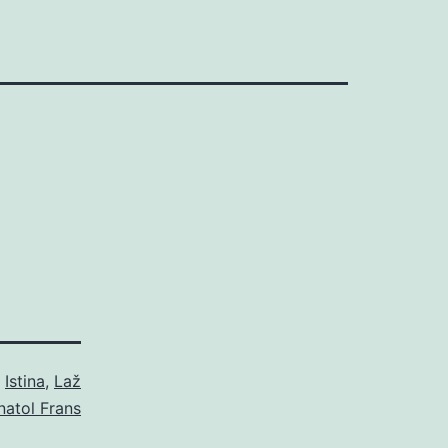
o
Istina
,
Laž
natol Frans