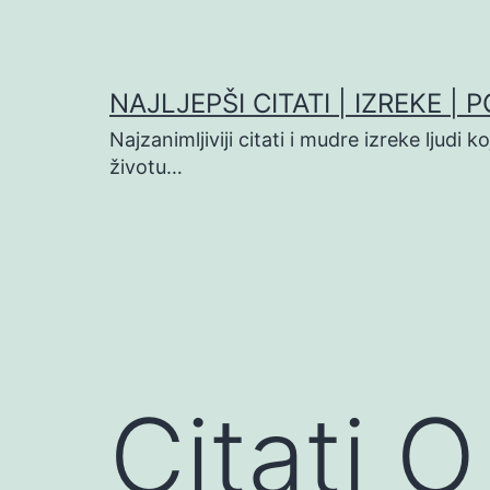
Preskoči
na
sadržaj
NAJLJEPŠI CITATI | IZREKE | 
Najzanimljiviji citati i mudre izreke ljudi 
životu…
Citati O 