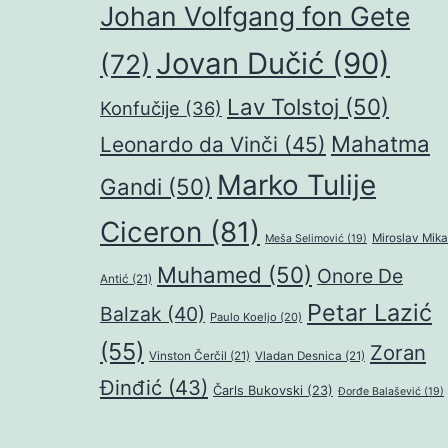
Johan Volfgang fon Gete
Jovan Dučić
(90)
(72)
Lav Tolstoj
(50)
Konfučije
(36)
Mahatma
Leonardo da Vinči
(45)
Marko Tulije
Gandi
(50)
Ciceron
(81)
Miroslav Mika
Meša Selimović
(19)
Muhamed
(50)
Onore De
Antić
(21)
Petar Lazić
Balzak
(40)
Paulo Koeljo
(20)
(55)
Zoran
Vinston Čerčil
(21)
Vladan Desnica
(21)
Đinđić
(43)
Čarls Bukovski
(23)
Đorđe Balašević
(19)