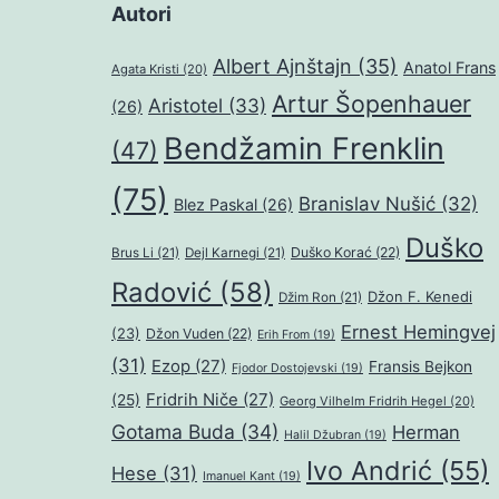
Autori
Albert Ajnštajn
(35)
Anatol Frans
Agata Kristi
(20)
Artur Šopenhauer
Aristotel
(33)
(26)
Bendžamin Frenklin
(47)
(75)
Branislav Nušić
(32)
Blez Paskal
(26)
Duško
Duško Korać
(22)
Brus Li
(21)
Dejl Karnegi
(21)
Radović
(58)
Džon F. Kenedi
Džim Ron
(21)
Ernest Hemingvej
(23)
Džon Vuden
(22)
Erih From
(19)
(31)
Ezop
(27)
Fransis Bejkon
Fjodor Dostojevski
(19)
Fridrih Niče
(27)
(25)
Georg Vilhelm Fridrih Hegel
(20)
Gotama Buda
(34)
Herman
Halil Džubran
(19)
Ivo Andrić
(55)
Hese
(31)
Imanuel Kant
(19)