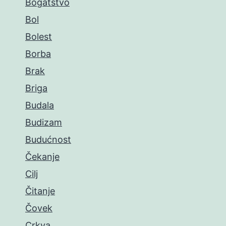
Bogatstvo
Bol
Bolest
Borba
Brak
Briga
Budala
Budizam
Budućnost
Čekanje
Cilj
Čitanje
Čovek
Crkva