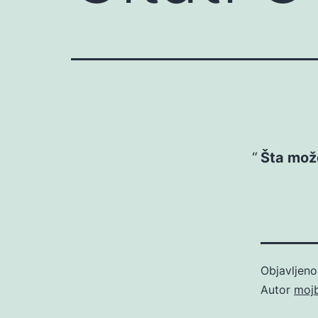
Šta može 
Objavljen
Autor
moj