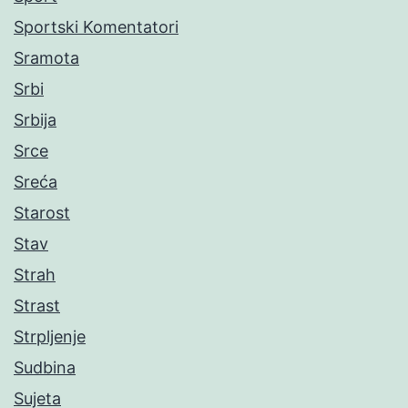
Sportski Komentatori
Sramota
Srbi
Srbija
Srce
Sreća
Starost
Stav
Strah
Strast
Strpljenje
Sudbina
Sujeta