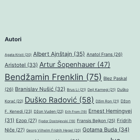
Autori
Albert Ajnštajn
(35)
Anatol Frans
(26)
Agata Kristi
(20)
Artur Šopenhauer
(47)
Aristotel
(33)
Bendžamin Frenklin
(75)
Blez Paskal
Branislav Nušić
(32)
(26)
Duško
Brus Li
(21)
Dejl Karnegi
(21)
Duško Radović
(58)
Džon
Korać
(22)
Džim Ron
(21)
Ernest Hemingvej
F. Kenedi
(23)
Džon Vuden
(22)
Erih From
(19)
(31)
Ezop
(27)
Fridrih
Fransis Bejkon
(25)
Fjodor Dostojevski
(19)
Gotama Buda
(34)
Niče
(27)
Georg Vilhelm Fridrih Hegel
(20)