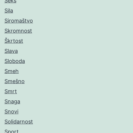
Seks
Sila
Siromaštvo
Skromnost
Škrtost
Slava
Sloboda
Smeh
Smešno
Smrt
Snaga
Snovi
Solidarnost
Sport