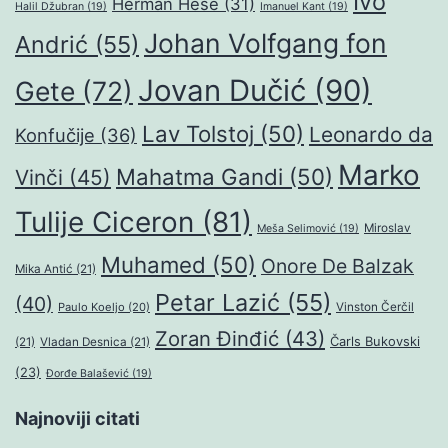
Ivo
Herman Hese
(31)
Halil Džubran
(19)
Imanuel Kant
(19)
Johan Volfgang fon
Andrić
(55)
Jovan Dučić
(90)
Gete
(72)
Lav Tolstoj
(50)
Leonardo da
Konfučije
(36)
Marko
Mahatma Gandi
(50)
Vinči
(45)
Tulije Ciceron
(81)
Miroslav
Meša Selimović
(19)
Muhamed
(50)
Onore De Balzak
Mika Antić
(21)
Petar Lazić
(55)
(40)
Paulo Koeljo
(20)
Vinston Čerčil
Zoran Đinđić
(43)
Čarls Bukovski
(21)
Vladan Desnica
(21)
(23)
Đorđe Balašević
(19)
Najnoviji citati