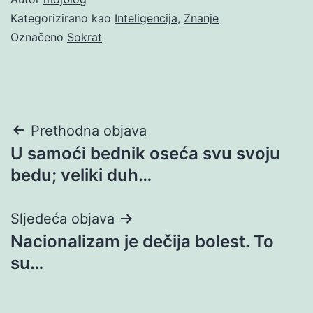
Kategorizirano kao
Inteligencija
,
Znanje
Označeno
Sokrat
Navigacija
Prethodna objava
U samoći bednik oseća svu svoju
objava
bedu; veliki duh…
Sljedeća objava
Nacionalizam je dečija bolest. To
su…