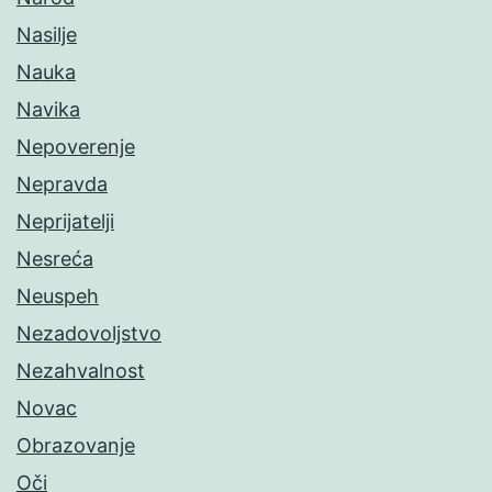
Nasilje
Nauka
Navika
Nepoverenje
Nepravda
Neprijatelji
Nesreća
Neuspeh
Nezadovoljstvo
Nezahvalnost
Novac
Obrazovanje
Oči