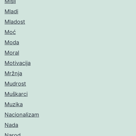
Misli
Mladi
Mladost
Moć
Moda
Moral
Motivacija
Mržnja
Mudrost
Muškarci
Muzika
Nacionalizam
Nada
Narod