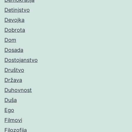
Detinjstvo
Devojka
Dobrota
Dom
Dosada
Dostojanstvo
Društvo
Država
Duhovnost
Duša
Ego
Filmovi
Filozofija