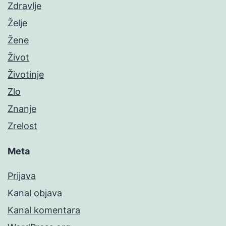
Zdravlje
Želje
Žene
Život
Životinje
Zlo
Znanje
Zrelost
Meta
Prijava
Kanal objava
Kanal komentara