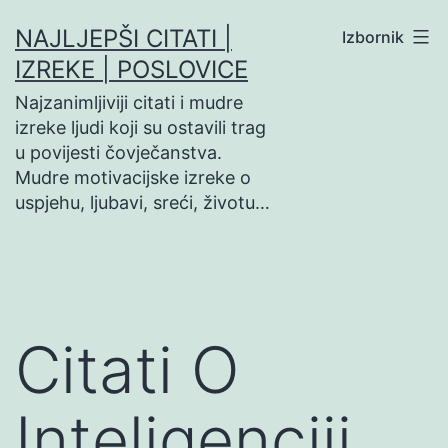
Preskoči
NAJLJEPŠI CITATI |
Izbornik
na
IZREKE | POSLOVICE
sadržaj
Najzanimljiviji citati i mudre
izreke ljudi koji su ostavili trag
u povijesti čovječanstva.
Mudre motivacijske izreke o
uspjehu, ljubavi, sreći, životu…
Citati O
Inteligenciji