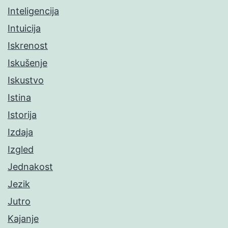
Inteligencija
Intuicija
Iskrenost
Iskušenje
Iskustvo
Istina
Istorija
Izdaja
Izgled
Jednakost
Jezik
Jutro
Kajanje