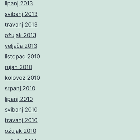
lipanj 2013
svibanj 2013
travanj 2013
ožujak 2013
veljača 2013
listopad 2010
rujan 2010
kolovoz 2010
srpanj 2010
lipanj 2010
svibanj 2010
travanj 2010
ožujak 2010