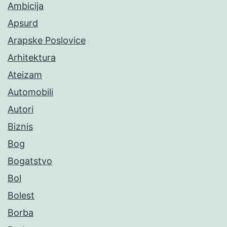
Ambicija
Apsurd
Arapske Poslovice
Arhitektura
Ateizam
Automobili
Autori
Biznis
Bog
Bogatstvo
Bol
Bolest
Borba