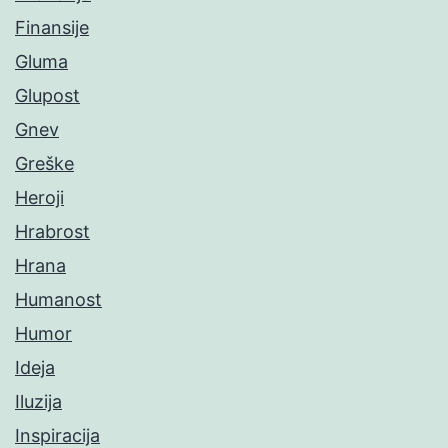
Finansije
Gluma
Glupost
Gnev
Greške
Heroji
Hrabrost
Hrana
Humanost
Humor
Ideja
Iluzija
Inspiracija