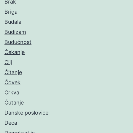
Brak
Briga
Budala
Budizam
Budućnost
Čekanje
Cilj
Čitanje
Čovek
Crkva
Ćutanje
Danske poslovice
Deca
Demokratija