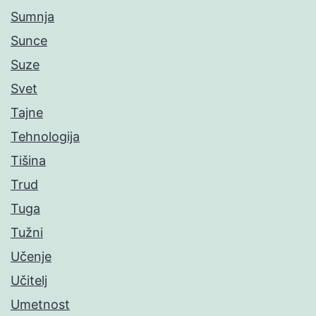
Sumnja
Sunce
Suze
Svet
Tajne
Tehnologija
Tišina
Trud
Tuga
Tužni
Učenje
Učitelj
Umetnost