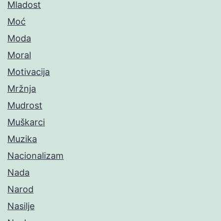
Mladost
Moć
Moda
Moral
Motivacija
Mržnja
Mudrost
Muškarci
Muzika
Nacionalizam
Nada
Narod
Nasilje