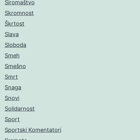
Siromaštvo
Skromnost
Škrtost
Slava
Sloboda
Smeh
Smešno
Smrt
Snaga
Snovi
Solidarnost
Sport
Sportski Komentatori