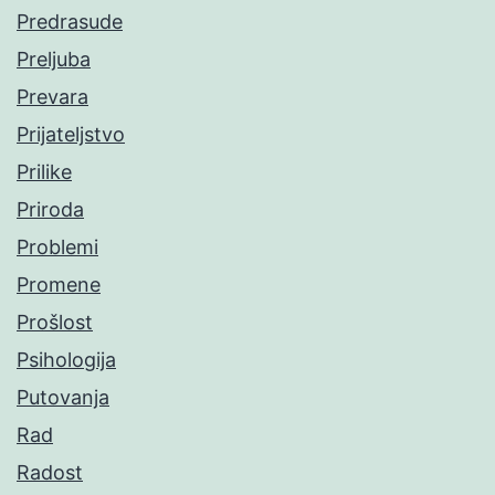
Predrasude
Preljuba
Prevara
Prijateljstvo
Prilike
Priroda
Problemi
Promene
Prošlost
Psihologija
Putovanja
Rad
Radost