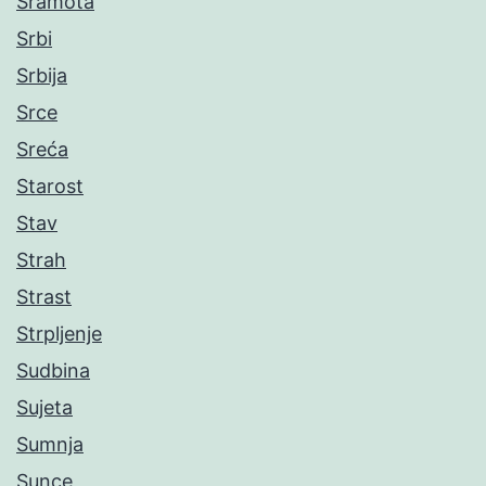
Sramota
Srbi
Srbija
Srce
Sreća
Starost
Stav
Strah
Strast
Strpljenje
Sudbina
Sujeta
Sumnja
Sunce