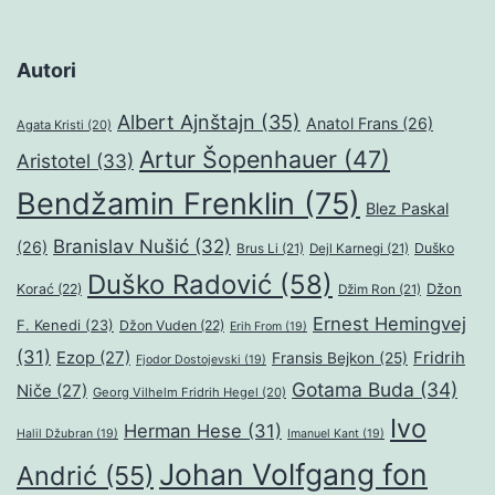
Autori
Albert Ajnštajn
(35)
Anatol Frans
(26)
Agata Kristi
(20)
Artur Šopenhauer
(47)
Aristotel
(33)
Bendžamin Frenklin
(75)
Blez Paskal
Branislav Nušić
(32)
(26)
Duško
Brus Li
(21)
Dejl Karnegi
(21)
Duško Radović
(58)
Džon
Korać
(22)
Džim Ron
(21)
Ernest Hemingvej
F. Kenedi
(23)
Džon Vuden
(22)
Erih From
(19)
(31)
Ezop
(27)
Fridrih
Fransis Bejkon
(25)
Fjodor Dostojevski
(19)
Gotama Buda
(34)
Niče
(27)
Georg Vilhelm Fridrih Hegel
(20)
Ivo
Herman Hese
(31)
Halil Džubran
(19)
Imanuel Kant
(19)
Johan Volfgang fon
Andrić
(55)