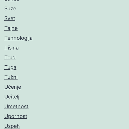
Suze
Svet
Tajne
Tehnologija
Tišina
Trud
Tuga
Tužni
Učenje
Učitelj
Umetnost
Upornost
Uspeh