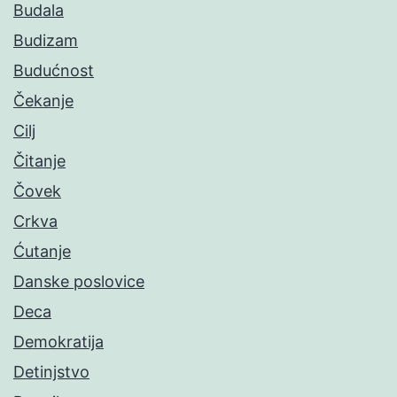
Budala
Budizam
Budućnost
Čekanje
Cilj
Čitanje
Čovek
Crkva
Ćutanje
Danske poslovice
Deca
Demokratija
Detinjstvo