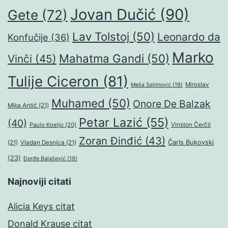
Jovan Dučić
(90)
Gete
(72)
Lav Tolstoj
(50)
Leonardo da
Konfučije
(36)
Marko
Mahatma Gandi
(50)
Vinči
(45)
Tulije Ciceron
(81)
Miroslav
Meša Selimović
(19)
Muhamed
(50)
Onore De Balzak
Mika Antić
(21)
Petar Lazić
(55)
(40)
Paulo Koeljo
(20)
Vinston Čerčil
Zoran Đinđić
(43)
Čarls Bukovski
(21)
Vladan Desnica
(21)
(23)
Đorđe Balašević
(19)
Najnoviji citati
Alicia Keys citat
Donald Krause citat