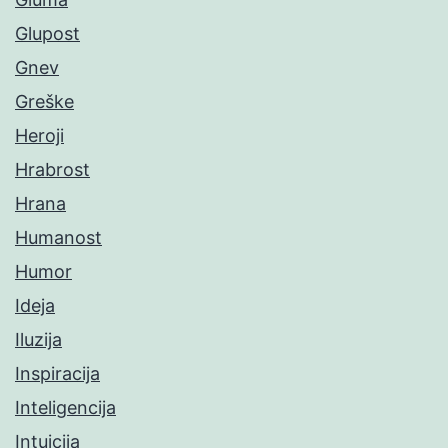
Glupost
Gnev
Greške
Heroji
Hrabrost
Hrana
Humanost
Humor
Ideja
Iluzija
Inspiracija
Inteligencija
Intuicija