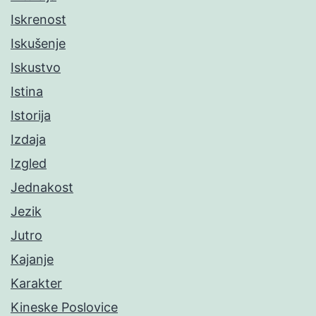
Iskrenost
Iskušenje
Iskustvo
Istina
Istorija
Izdaja
Izgled
Jednakost
Jezik
Jutro
Kajanje
Karakter
Kineske Poslovice