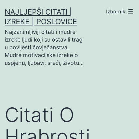
Preskoči
NAJLJEPŠI CITATI |
Izbornik
na
IZREKE | POSLOVICE
sadržaj
Najzanimljiviji citati i mudre
izreke ljudi koji su ostavili trag
u povijesti čovječanstva.
Mudre motivacijske izreke o
uspjehu, ljubavi, sreći, životu…
Citati O
Hrabrosti