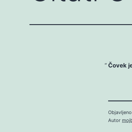
Čovek je
Objavljen
Autor
moj