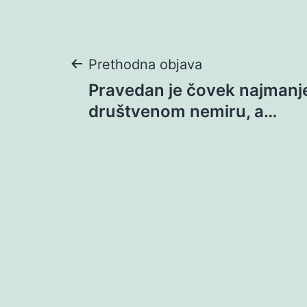
Navigacija
Prethodna objava
Pravedan je čovek najmanj
objava
društvenom nemiru, a…