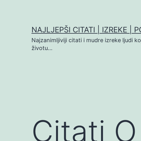
Preskoči
na
sadržaj
NAJLJEPŠI CITATI | IZREKE | 
Najzanimljiviji citati i mudre izreke ljudi 
životu…
Citati 