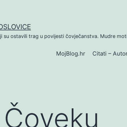
POSLOVICE
koji su ostavili trag u povijesti čovječanstva. Mudre mot
MojBlog.hr
Citati – Autor
O Čoveku