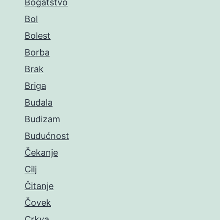
Bogatstvo
Bol
Bolest
Borba
Brak
Briga
Budala
Budizam
Budućnost
Čekanje
Cilj
Čitanje
Čovek
Crkva