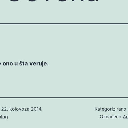
 ono u šta veruje.
o
22. kolovoza 2014.
Kategorizirano
blog
Označeno
An