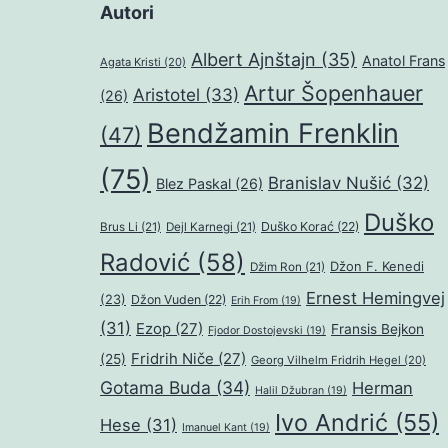
Autori
Albert Ajnštajn
(35)
Anatol Frans
Agata Kristi
(20)
Artur Šopenhauer
Aristotel
(33)
(26)
Bendžamin Frenklin
(47)
(75)
Branislav Nušić
(32)
Blez Paskal
(26)
Duško
Duško Korać
(22)
Brus Li
(21)
Dejl Karnegi
(21)
Radović
(58)
Džon F. Kenedi
Džim Ron
(21)
Ernest Hemingvej
(23)
Džon Vuden
(22)
Erih From
(19)
(31)
Ezop
(27)
Fransis Bejkon
Fjodor Dostojevski
(19)
Fridrih Niče
(27)
(25)
Georg Vilhelm Fridrih Hegel
(20)
Gotama Buda
(34)
Herman
Halil Džubran
(19)
Ivo Andrić
(55)
Hese
(31)
Imanuel Kant
(19)