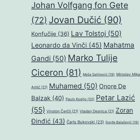
Johan Volfgang fon Gete
Jovan Dučić
(90)
(72)
Lav Tolstoj
(50)
Konfučije
(36)
Mahatma
Leonardo da Vinči
(45)
Marko Tulije
Gandi
(50)
Ciceron
(81)
Miroslav Mika
Meša Selimović
(19)
Muhamed
(50)
Onore De
Antić
(21)
Petar Lazić
Balzak
(40)
Paulo Koeljo
(20)
(55)
Zoran
Vinston Čerčil
(21)
Vladan Desnica
(21)
Đinđić
(43)
Čarls Bukovski
(23)
Đorđe Balašević
(19)