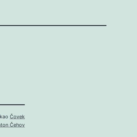
 kao
Čovek
ton Čehov