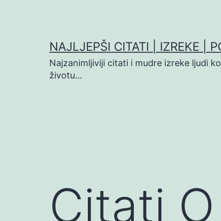
Preskoči
na
sadržaj
NAJLJEPŠI CITATI | IZREKE | 
Najzanimljiviji citati i mudre izreke ljudi 
životu…
Citati 