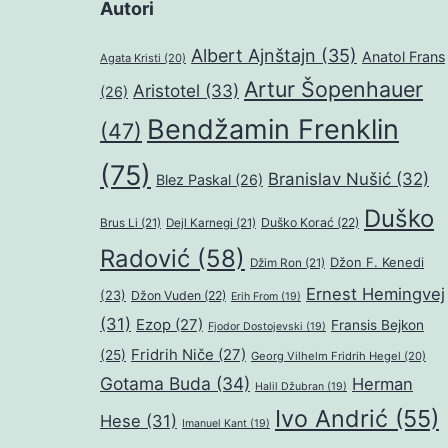
Autori
Albert Ajnštajn
(35)
Anatol Frans
Agata Kristi
(20)
Artur Šopenhauer
Aristotel
(33)
(26)
Bendžamin Frenklin
(47)
(75)
Branislav Nušić
(32)
Blez Paskal
(26)
Duško
Duško Korać
(22)
Brus Li
(21)
Dejl Karnegi
(21)
Radović
(58)
Džon F. Kenedi
Džim Ron
(21)
Ernest Hemingvej
(23)
Džon Vuden
(22)
Erih From
(19)
(31)
Ezop
(27)
Fransis Bejkon
Fjodor Dostojevski
(19)
Fridrih Niče
(27)
(25)
Georg Vilhelm Fridrih Hegel
(20)
Gotama Buda
(34)
Herman
Halil Džubran
(19)
Ivo Andrić
(55)
Hese
(31)
Imanuel Kant
(19)