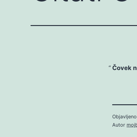
Čovek ni
Objavljen
Autor
moj