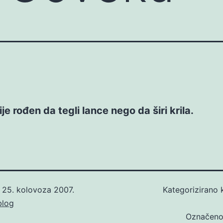
je rođen da tegli lance nego da širi krila.
o
25. kolovoza 2007.
Kategorizirano
blog
Označen