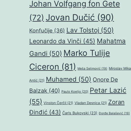
Johan Volfgang fon Gete
Jovan Dučić
(90)
(72)
Lav Tolstoj
(50)
Konfučije
(36)
Mahatma
Leonardo da Vinči
(45)
Marko Tulije
Gandi
(50)
Ciceron
(81)
Miroslav Mika
Meša Selimović
(19)
Muhamed
(50)
Onore De
Antić
(21)
Petar Lazić
Balzak
(40)
Paulo Koeljo
(20)
(55)
Zoran
Vinston Čerčil
(21)
Vladan Desnica
(21)
Đinđić
(43)
Čarls Bukovski
(23)
Đorđe Balašević
(19)