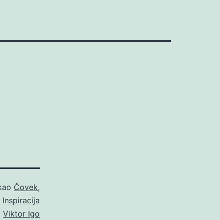
 kao
Čovek
,
Inspiracija
o
Viktor Igo