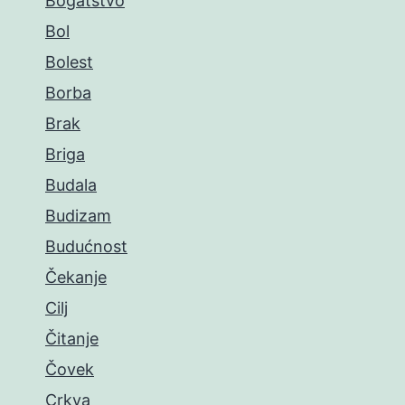
Bogatstvo
Bol
Bolest
Borba
Brak
Briga
Budala
Budizam
Budućnost
Čekanje
Cilj
Čitanje
Čovek
Crkva