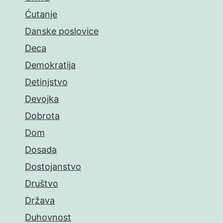
Ćutanje
Danske poslovice
Deca
Demokratija
Detinjstvo
Devojka
Dobrota
Dom
Dosada
Dostojanstvo
Društvo
Država
Duhovnost