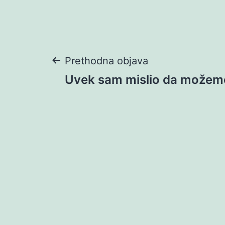
Navigacija
Prethodna objava
Uvek sam mislio da možem
objava