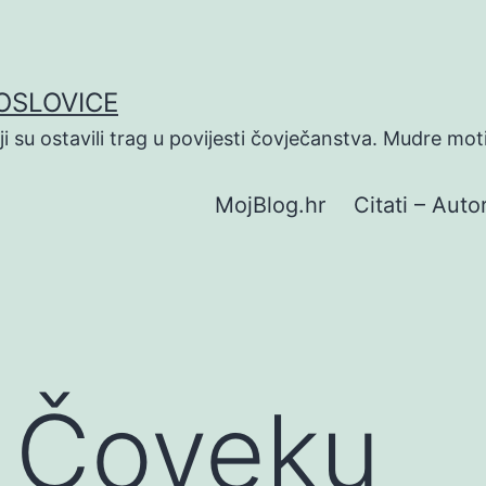
POSLOVICE
koji su ostavili trag u povijesti čovječanstva. Mudre mot
MojBlog.hr
Citati – Autor
O Čoveku