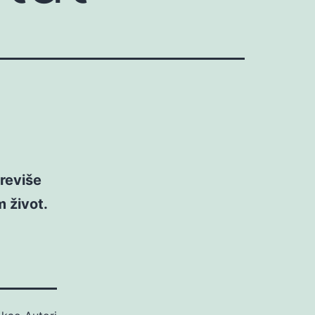
previše
 život.