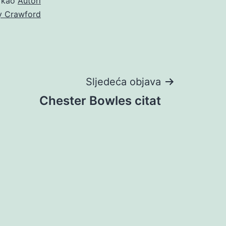
o kao
Autori
y Crawford
Sljedeća objava
Chester Bowles citat