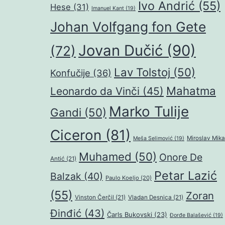
Ivo Andrić
(55)
Hese
(31)
Imanuel Kant
(19)
Johan Volfgang fon Gete
Jovan Dučić
(90)
(72)
Lav Tolstoj
(50)
Konfučije
(36)
Mahatma
Leonardo da Vinči
(45)
Marko Tulije
Gandi
(50)
Ciceron
(81)
Miroslav Mika
Meša Selimović
(19)
Muhamed
(50)
Onore De
Antić
(21)
Petar Lazić
Balzak
(40)
Paulo Koeljo
(20)
(55)
Zoran
Vinston Čerčil
(21)
Vladan Desnica
(21)
Đinđić
(43)
Čarls Bukovski
(23)
Đorđe Balašević
(19)