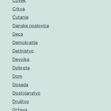
Čovek
Crkva
Ćutanje
Danske poslovice
Deca
Demokratija
Detinjstvo
Devojka
Dobrota
Dom
Dosada
Dostojanstvo
Društvo
Država