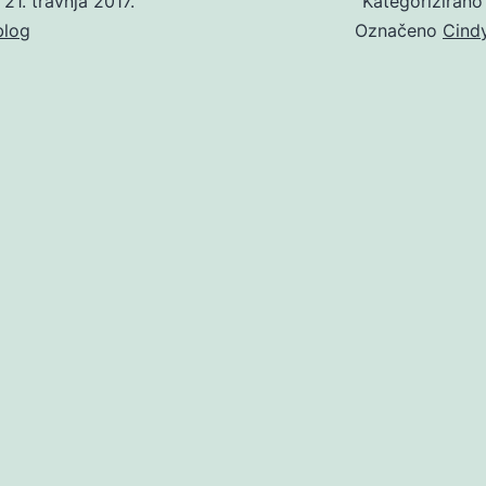
o
21. travnja 2017.
Kategoriziran
blog
Označeno
Cind