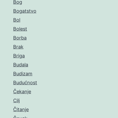
Bog
Bogatstvo
Bol
Bolest
Borba
Brak
Briga
Budala
Budizam
Budućnost
Čekanje
Cilj
Čitanje