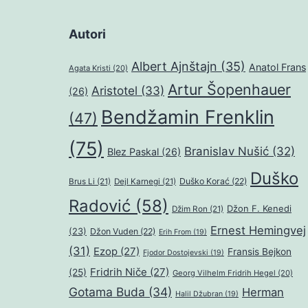
Autori
Albert Ajnštajn
(35)
Anatol Frans
Agata Kristi
(20)
Artur Šopenhauer
Aristotel
(33)
(26)
Bendžamin Frenklin
(47)
(75)
Branislav Nušić
(32)
Blez Paskal
(26)
Duško
Duško Korać
(22)
Brus Li
(21)
Dejl Karnegi
(21)
Radović
(58)
Džon F. Kenedi
Džim Ron
(21)
Ernest Hemingvej
(23)
Džon Vuden
(22)
Erih From
(19)
(31)
Ezop
(27)
Fransis Bejkon
Fjodor Dostojevski
(19)
Fridrih Niče
(27)
(25)
Georg Vilhelm Fridrih Hegel
(20)
Gotama Buda
(34)
Herman
Halil Džubran
(19)