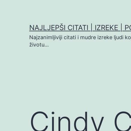
Preskoči
na
sadržaj
NAJLJEPŠI CITATI | IZREKE | 
Najzanimljiviji citati i mudre izreke ljudi 
životu…
Cindy C