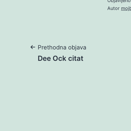
Objavljen
Autor
moj
Navigacija
Prethodna objava
Dee Ock citat
objava