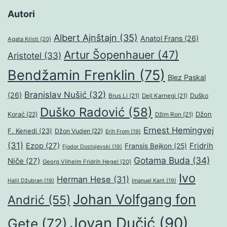
Autori
Albert Ajnštajn
(35)
Anatol Frans
(26)
Agata Kristi
(20)
Artur Šopenhauer
(47)
Aristotel
(33)
Bendžamin Frenklin
(75)
Blez Paskal
Branislav Nušić
(32)
(26)
Duško
Brus Li
(21)
Dejl Karnegi
(21)
Duško Radović
(58)
Džon
Korać
(22)
Džim Ron
(21)
Ernest Hemingvej
F. Kenedi
(23)
Džon Vuden
(22)
Erih From
(19)
(31)
Ezop
(27)
Fridrih
Fransis Bejkon
(25)
Fjodor Dostojevski
(19)
Gotama Buda
(34)
Niče
(27)
Georg Vilhelm Fridrih Hegel
(20)
Ivo
Herman Hese
(31)
Halil Džubran
(19)
Imanuel Kant
(19)
Johan Volfgang fon
Andrić
(55)
Jovan Dučić
(90)
Gete
(72)