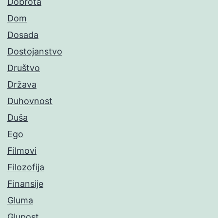
Dobrota
Dom
Dosada
Dostojanstvo
Društvo
Država
Duhovnost
Duša
Ego
Filmovi
Filozofija
Finansije
Gluma
Glupost