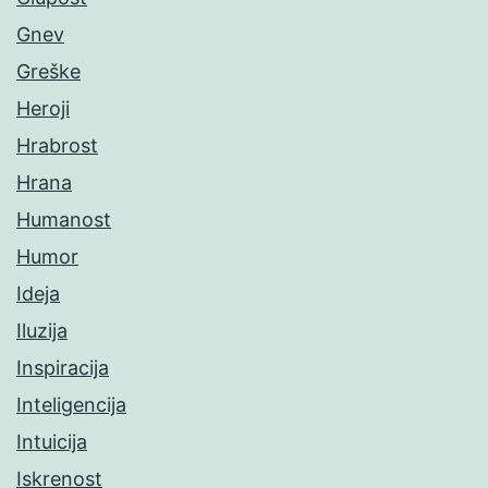
Gnev
Greške
Heroji
Hrabrost
Hrana
Humanost
Humor
Ideja
Iluzija
Inspiracija
Inteligencija
Intuicija
Iskrenost