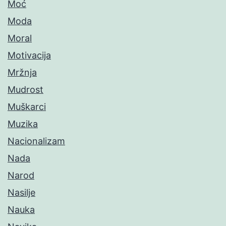
Moć
Moda
Moral
Motivacija
Mržnja
Mudrost
Muškarci
Muzika
Nacionalizam
Nada
Narod
Nasilje
Nauka