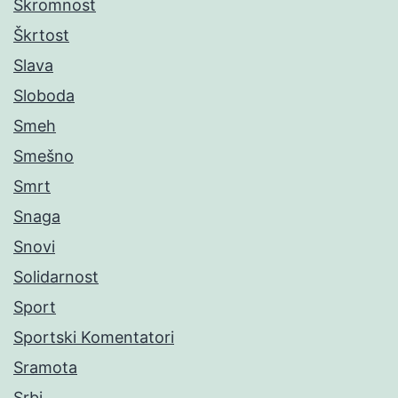
Skromnost
Škrtost
Slava
Sloboda
Smeh
Smešno
Smrt
Snaga
Snovi
Solidarnost
Sport
Sportski Komentatori
Sramota
Srbi