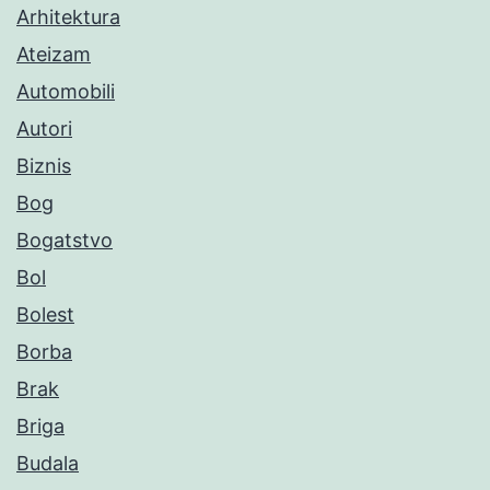
Arhitektura
Ateizam
Automobili
Autori
Biznis
Bog
Bogatstvo
Bol
Bolest
Borba
Brak
Briga
Budala