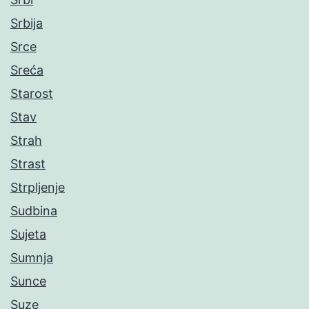
Srbija
Srce
Sreća
Starost
Stav
Strah
Strast
Strpljenje
Sudbina
Sujeta
Sumnja
Sunce
Suze