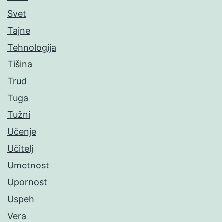
Svet
Tajne
Tehnologija
Tišina
Trud
Tuga
Tužni
Učenje
Učitelj
Umetnost
Upornost
Uspeh
Vera