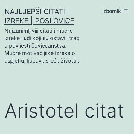
Preskoči
NAJLJEPŠI CITATI |
Izbornik
na
IZREKE | POSLOVICE
sadržaj
Najzanimljiviji citati i mudre
izreke ljudi koji su ostavili trag
u povijesti čovječanstva.
Mudre motivacijske izreke o
uspjehu, ljubavi, sreći, životu…
Aristotel citat