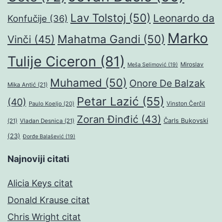
Lav Tolstoj
(50)
Leonardo da
Konfučije
(36)
Marko
Mahatma Gandi
(50)
Vinči
(45)
Tulije Ciceron
(81)
Miroslav
Meša Selimović
(19)
Muhamed
(50)
Onore De Balzak
Mika Antić
(21)
Petar Lazić
(55)
(40)
Paulo Koeljo
(20)
Vinston Čerčil
Zoran Đinđić
(43)
Čarls Bukovski
(21)
Vladan Desnica
(21)
(23)
Đorđe Balašević
(19)
Najnoviji citati
Alicia Keys citat
Donald Krause citat
Chris Wright citat