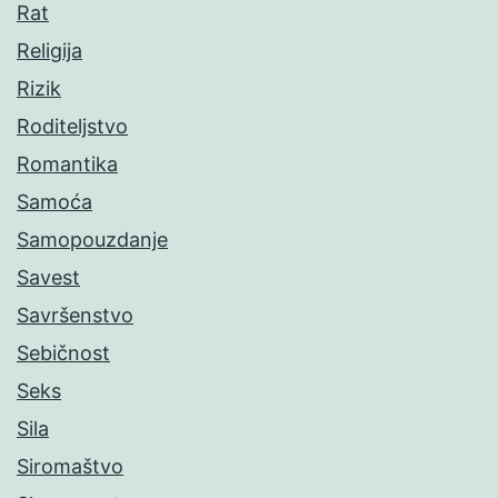
Rat
Religija
Rizik
Roditeljstvo
Romantika
Samoća
Samopouzdanje
Savest
Savršenstvo
Sebičnost
Seks
Sila
Siromaštvo