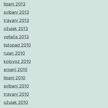
lipanj 2013
svibanj 2013
travanj 2013
ožujak 2013
veljača 2013
listopad 2010
rujan 2010
kolovoz 2010
srpanj 2010
lipanj 2010
svibanj 2010
travanj 2010
ožujak 2010