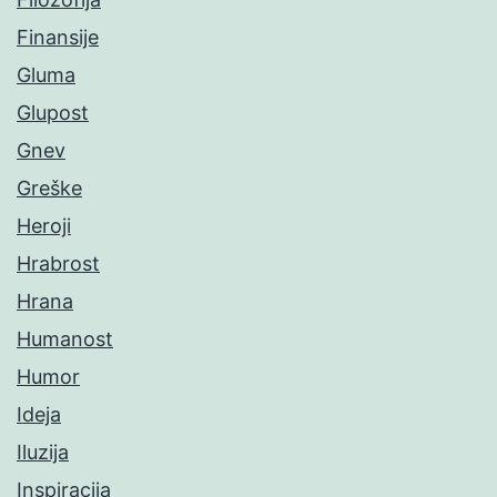
Finansije
Gluma
Glupost
Gnev
Greške
Heroji
Hrabrost
Hrana
Humanost
Humor
Ideja
Iluzija
Inspiracija