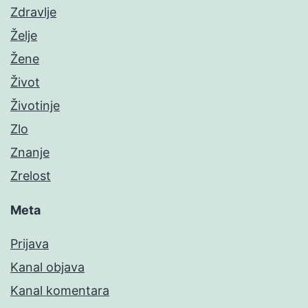
Zdravlje
Želje
Žene
Život
Životinje
Zlo
Znanje
Zrelost
Meta
Prijava
Kanal objava
Kanal komentara