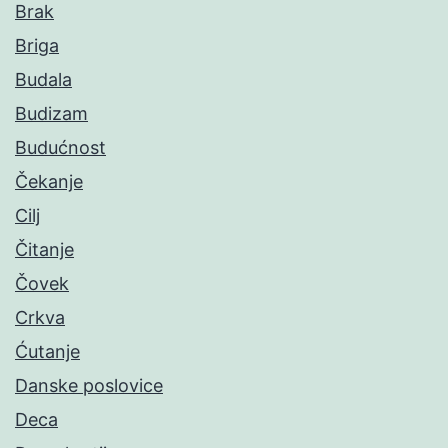
Brak
Briga
Budala
Budizam
Budućnost
Čekanje
Cilj
Čitanje
Čovek
Crkva
Ćutanje
Danske poslovice
Deca