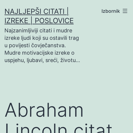
Preskoči
NAJLJEPŠI CITATI |
Izbornik
na
IZREKE | POSLOVICE
sadržaj
Najzanimljiviji citati i mudre
izreke ljudi koji su ostavili trag
u povijesti čovječanstva.
Mudre motivacijske izreke o
uspjehu, ljubavi, sreći, životu…
Abraham
Lincoln citat