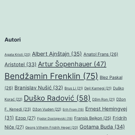
Autori
Albert Ajnštajn
(35)
Anatol Frans
(26)
Agata Kristi
(20)
Artur Šopenhauer
(47)
Aristotel
(33)
Bendžamin Frenklin
(75)
Blez Paskal
Branislav Nušić
(32)
(26)
Duško
Brus Li
(21)
Dejl Karnegi
(21)
Duško Radović
(58)
Džon
Korać
(22)
Džim Ron
(21)
Ernest Hemingvej
F. Kenedi
(23)
Džon Vuden
(22)
Erih From
(19)
(31)
Ezop
(27)
Fridrih
Fransis Bejkon
(25)
Fjodor Dostojevski
(19)
Gotama Buda
(34)
Niče
(27)
Georg Vilhelm Fridrih Hegel
(20)