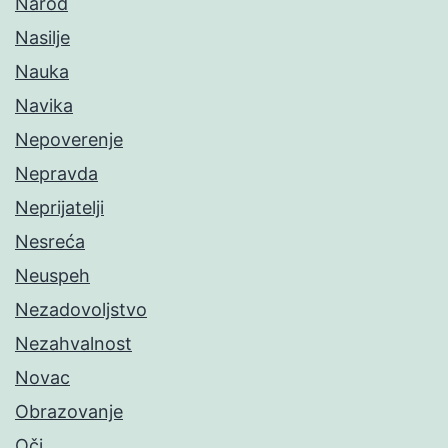
Narod
Nasilje
Nauka
Navika
Nepoverenje
Nepravda
Neprijatelji
Nesreća
Neuspeh
Nezadovoljstvo
Nezahvalnost
Novac
Obrazovanje
Oči