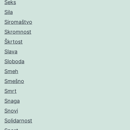
Seks
Sila
Siromaštvo
Skromnost
Škrtost
Slava
Sloboda
Smeh
Smešno
Smrt
Snaga
Snovi
Solidarnost