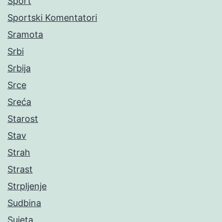
Sport
Sportski Komentatori
Sramota
Srbi
Srbija
Srce
Sreća
Starost
Stav
Strah
Strast
Strpljenje
Sudbina
Sujeta