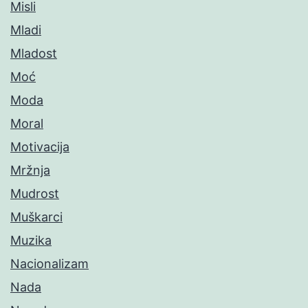
Misli
Mladi
Mladost
Moć
Moda
Moral
Motivacija
Mržnja
Mudrost
Muškarci
Muzika
Nacionalizam
Nada