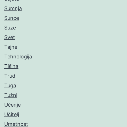
Sumnja
Sunce
Suze
Svet
Tajne
Tehnologija
Tišina
Trud
Tuga
Tužni
Učenje
Učitelj
Umetnost