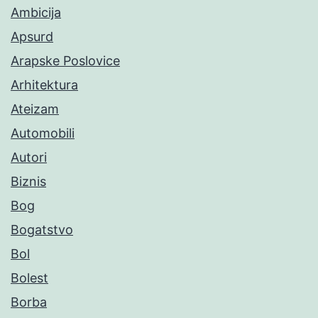
Ambicija
Apsurd
Arapske Poslovice
Arhitektura
Ateizam
Automobili
Autori
Biznis
Bog
Bogatstvo
Bol
Bolest
Borba