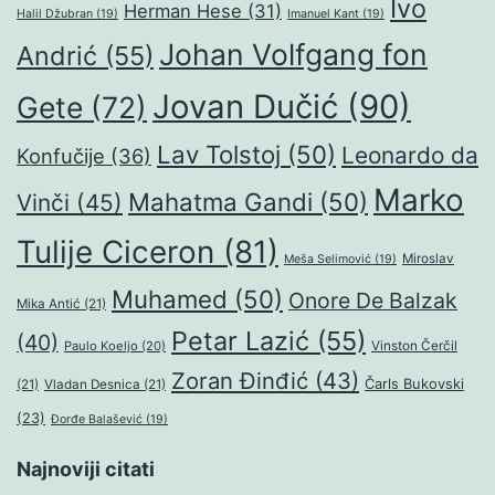
Ivo
Herman Hese
(31)
Halil Džubran
(19)
Imanuel Kant
(19)
Johan Volfgang fon
Andrić
(55)
Jovan Dučić
(90)
Gete
(72)
Lav Tolstoj
(50)
Leonardo da
Konfučije
(36)
Marko
Mahatma Gandi
(50)
Vinči
(45)
Tulije Ciceron
(81)
Miroslav
Meša Selimović
(19)
Muhamed
(50)
Onore De Balzak
Mika Antić
(21)
Petar Lazić
(55)
(40)
Paulo Koeljo
(20)
Vinston Čerčil
Zoran Đinđić
(43)
Čarls Bukovski
(21)
Vladan Desnica
(21)
(23)
Đorđe Balašević
(19)
Najnoviji citati