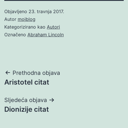
Objavljeno
23. travnja 2017.
Autor
mojblog
Kategorizirano kao
Autori
Označeno
Abraham Lincoln
Navigacija
Prethodna objava
Aristotel citat
objava
Sljedeća objava
Dionizije citat