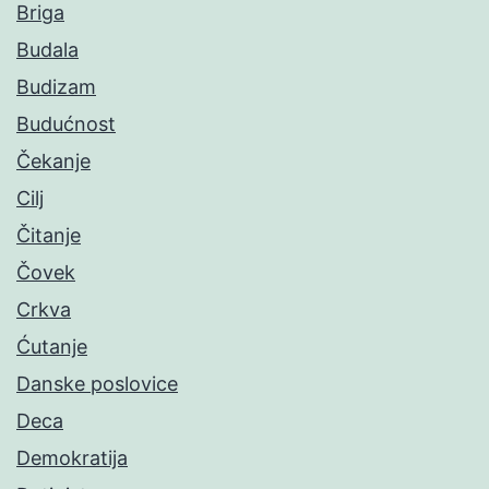
Briga
Budala
Budizam
Budućnost
Čekanje
Cilj
Čitanje
Čovek
Crkva
Ćutanje
Danske poslovice
Deca
Demokratija