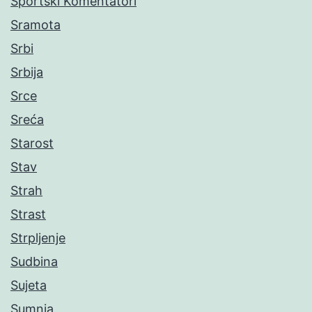
Sportski Komentatori
Sramota
Srbi
Srbija
Srce
Sreća
Starost
Stav
Strah
Strast
Strpljenje
Sudbina
Sujeta
Sumnja