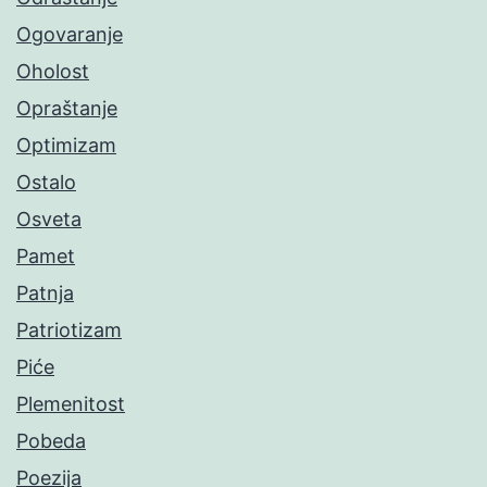
Ogovaranje
Oholost
Opraštanje
Optimizam
Ostalo
Osveta
Pamet
Patnja
Patriotizam
Piće
Plemenitost
Pobeda
Poezija