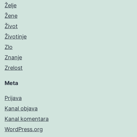
Želje
Žene
Život
Životinje
Zlo
Znanje
Zrelost
Meta
Prijava
Kanal objava
Kanal komentara
WordPress.org