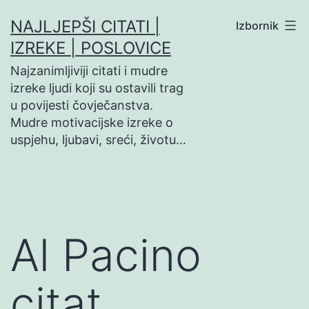
Preskoči
NAJLJEPŠI CITATI |
Izbornik
na
IZREKE | POSLOVICE
sadržaj
Najzanimljiviji citati i mudre
izreke ljudi koji su ostavili trag
u povijesti čovječanstva.
Mudre motivacijske izreke o
uspjehu, ljubavi, sreći, životu…
Al Pacino
citat