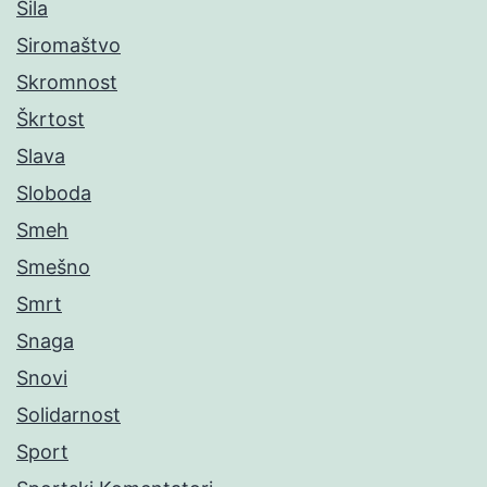
Sila
Siromaštvo
Skromnost
Škrtost
Slava
Sloboda
Smeh
Smešno
Smrt
Snaga
Snovi
Solidarnost
Sport