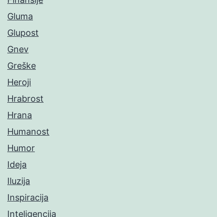
Gluma
Glupost
Gnev
Greške
Heroji
Hrabrost
Hrana
Humanost
Humor
Ideja
Iluzija
Inspiracija
Inteligencija