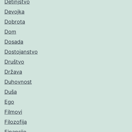
Detinjstvo
Devojka
Dobrota
Dom
Dosada
Dostojanstvo
Društvo
Država
Duhovnost
Duša
Ego
Filmovi
Filozofija
Finansije