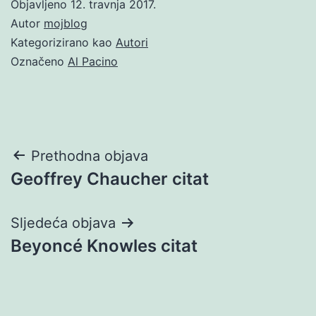
Objavljeno
12. travnja 2017.
Autor
mojblog
Kategorizirano kao
Autori
Označeno
Al Pacino
Navigacija
Prethodna objava
Geoffrey Chaucher citat
objava
Sljedeća objava
Beyoncé Knowles citat