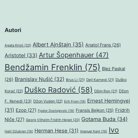
Autori
Albert Ajnštajn
(35)
Anatol Frans
(26)
Agata Kristi
(20)
Artur Šopenhauer
(47)
Aristotel
(33)
Bendžamin Frenklin
(75)
Blez Paskal
Branislav Nušić
(32)
(26)
Duško
Brus Li
(21)
Dejl Karnegi
(21)
Duško Radović
(58)
Džon
Korać
(22)
Džim Ron
(21)
Ernest Hemingvej
F. Kenedi
(23)
Džon Vuden
(22)
Erih From
(19)
(31)
Ezop
(27)
Fridrih
Fransis Bejkon
(25)
Fjodor Dostojevski
(19)
Gotama Buda
(34)
Niče
(27)
Georg Vilhelm Fridrih Hegel
(20)
Ivo
Herman Hese
(31)
Halil Džubran
(19)
Imanuel Kant
(19)