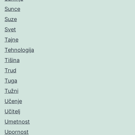
Sunce
Suze
Svet
Tajne
Tehnologija
Tišina
Trud
Tuga
Tužni
Učenje
Učitelj
Umetnost
Upornost