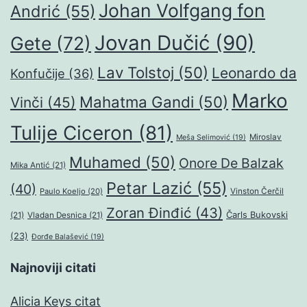
Johan Volfgang fon
Andrić
(55)
Jovan Dučić
(90)
Gete
(72)
Lav Tolstoj
(50)
Leonardo da
Konfučije
(36)
Marko
Mahatma Gandi
(50)
Vinči
(45)
Tulije Ciceron
(81)
Miroslav
Meša Selimović
(19)
Muhamed
(50)
Onore De Balzak
Mika Antić
(21)
Petar Lazić
(55)
(40)
Paulo Koeljo
(20)
Vinston Čerčil
Zoran Đinđić
(43)
Čarls Bukovski
(21)
Vladan Desnica
(21)
(23)
Đorđe Balašević
(19)
Najnoviji citati
Alicia Keys citat