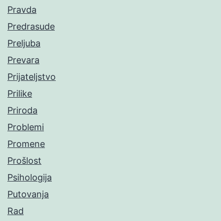
Pravda
Predrasude
Preljuba
Prevara
Prijateljstvo
Prilike
Priroda
Problemi
Promene
Prošlost
Psihologija
Putovanja
Rad