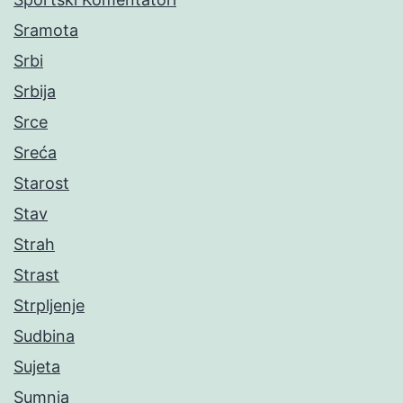
Sramota
Srbi
Srbija
Srce
Sreća
Starost
Stav
Strah
Strast
Strpljenje
Sudbina
Sujeta
Sumnja