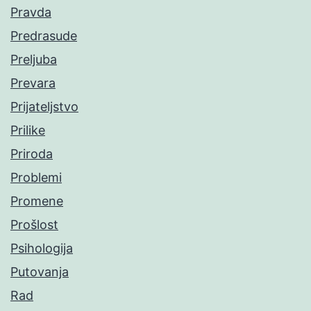
Pravda
Predrasude
Preljuba
Prevara
Prijateljstvo
Prilike
Priroda
Problemi
Promene
Prošlost
Psihologija
Putovanja
Rad