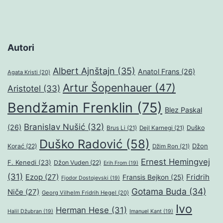
Autori
Albert Ajnštajn
(35)
Anatol Frans
(26)
Agata Kristi
(20)
Artur Šopenhauer
(47)
Aristotel
(33)
Bendžamin Frenklin
(75)
Blez Paskal
Branislav Nušić
(32)
(26)
Duško
Brus Li
(21)
Dejl Karnegi
(21)
Duško Radović
(58)
Džon
Korać
(22)
Džim Ron
(21)
Ernest Hemingvej
F. Kenedi
(23)
Džon Vuden
(22)
Erih From
(19)
(31)
Ezop
(27)
Fridrih
Fransis Bejkon
(25)
Fjodor Dostojevski
(19)
Gotama Buda
(34)
Niče
(27)
Georg Vilhelm Fridrih Hegel
(20)
Ivo
Herman Hese
(31)
Halil Džubran
(19)
Imanuel Kant
(19)