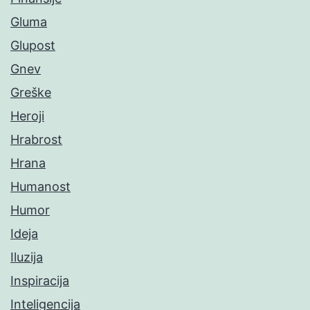
Gluma
Glupost
Gnev
Greške
Heroji
Hrabrost
Hrana
Humanost
Humor
Ideja
Iluzija
Inspiracija
Inteligencija