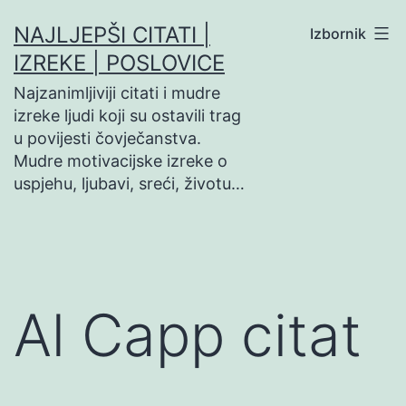
Preskoči
NAJLJEPŠI CITATI |
Izbornik
na
IZREKE | POSLOVICE
sadržaj
Najzanimljiviji citati i mudre
izreke ljudi koji su ostavili trag
u povijesti čovječanstva.
Mudre motivacijske izreke o
uspjehu, ljubavi, sreći, životu…
Al Capp citat