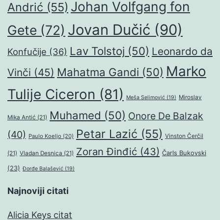
Johan Volfgang fon
Andrić
(55)
Jovan Dučić
(90)
Gete
(72)
Lav Tolstoj
(50)
Leonardo da
Konfučije
(36)
Marko
Mahatma Gandi
(50)
Vinči
(45)
Tulije Ciceron
(81)
Miroslav
Meša Selimović
(19)
Muhamed
(50)
Onore De Balzak
Mika Antić
(21)
Petar Lazić
(55)
(40)
Paulo Koeljo
(20)
Vinston Čerčil
Zoran Đinđić
(43)
Čarls Bukovski
(21)
Vladan Desnica
(21)
(23)
Đorđe Balašević
(19)
Najnoviji citati
Alicia Keys citat