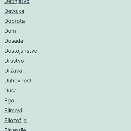
Detinjstvo
Devojka
Dobrota
Dom
Dosada
Dostojanstvo
Društvo
Država
Duhovnost
Duša
Ego
Filmovi
Filozofija
Finansije