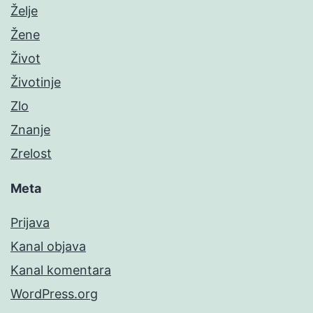
Želje
Žene
Život
Životinje
Zlo
Znanje
Zrelost
Meta
Prijava
Kanal objava
Kanal komentara
WordPress.org