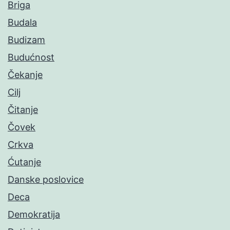
Briga
Budala
Budizam
Budućnost
Čekanje
Cilj
Čitanje
Čovek
Crkva
Ćutanje
Danske poslovice
Deca
Demokratija