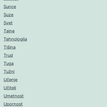
Sunce
Suze
Svet
Tajne
Tehnologija
Tišina
Trud
Tuga
Tužni
Učenje
Učitelj
Umetnost
Upornost