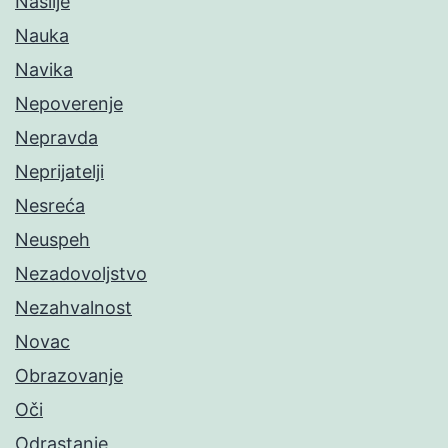
Nasilje
Nauka
Navika
Nepoverenje
Nepravda
Neprijatelji
Nesreća
Neuspeh
Nezadovoljstvo
Nezahvalnost
Novac
Obrazovanje
Oči
Odrastanje