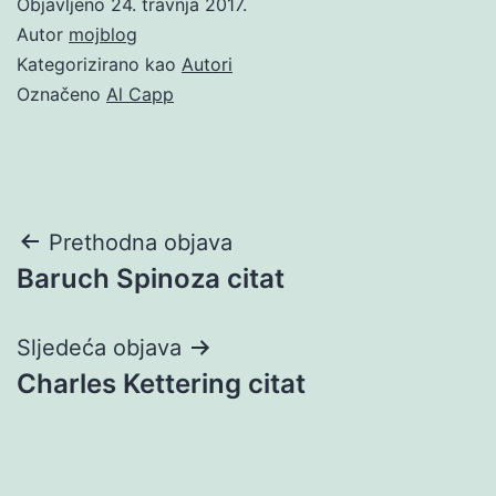
Objavljeno
24. travnja 2017.
Autor
mojblog
Kategorizirano kao
Autori
Označeno
Al Capp
Navigacija
Prethodna objava
Baruch Spinoza citat
objava
Sljedeća objava
Charles Kettering citat