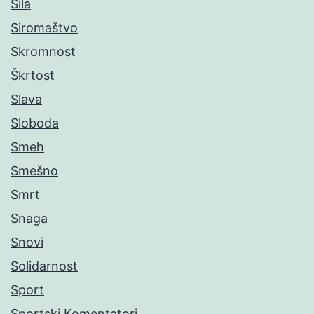
Sila
Siromaštvo
Skromnost
Škrtost
Slava
Sloboda
Smeh
Smešno
Smrt
Snaga
Snovi
Solidarnost
Sport
Sportski Komentatori