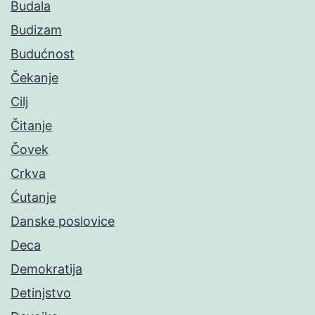
Budala
Budizam
Budućnost
Čekanje
Cilj
Čitanje
Čovek
Crkva
Ćutanje
Danske poslovice
Deca
Demokratija
Detinjstvo