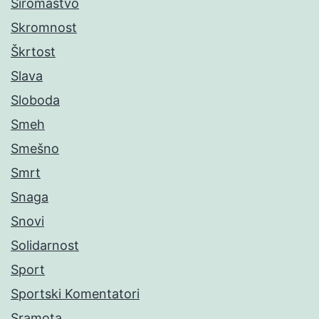
Siromaštvo
Skromnost
Škrtost
Slava
Sloboda
Smeh
Smešno
Smrt
Snaga
Snovi
Solidarnost
Sport
Sportski Komentatori
Sramota