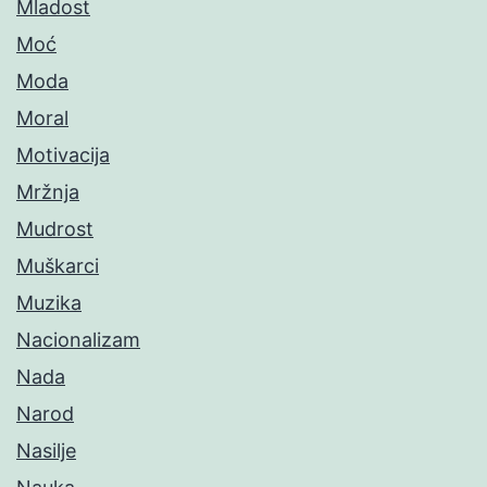
Mladost
Moć
Moda
Moral
Motivacija
Mržnja
Mudrost
Muškarci
Muzika
Nacionalizam
Nada
Narod
Nasilje