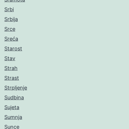
Srbi
Srbija
Srce
Sreća
Starost
Stav
Strah
Strast
Strpljenje
Sudbina
Sujeta
Sumnja
Sunce