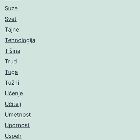
Suze
Svet
Tajne
Tehnologija
Tišina
Trud
Tuga
Tužni
Učenje
Učitelj
Umetnost
Upornost
Uspeh