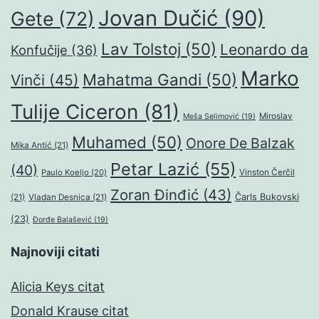
Jovan Dučić
(90)
Gete
(72)
Lav Tolstoj
(50)
Leonardo da
Konfučije
(36)
Marko
Mahatma Gandi
(50)
Vinči
(45)
Tulije Ciceron
(81)
Miroslav
Meša Selimović
(19)
Muhamed
(50)
Onore De Balzak
Mika Antić
(21)
Petar Lazić
(55)
(40)
Paulo Koeljo
(20)
Vinston Čerčil
Zoran Đinđić
(43)
Čarls Bukovski
(21)
Vladan Desnica
(21)
(23)
Đorđe Balašević
(19)
Najnoviji citati
Alicia Keys citat
Donald Krause citat