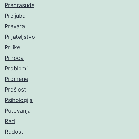
Predrasude
Preljuba
Prevara
Prijateljstvo
Prilike
Priroda
Problemi
Promene
Prošlost
Psihologija
Putovanja
Rad
Radost