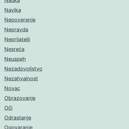
Nauka
Navika
Nepoverenje
Nepravda
Neprijatelji
Nesreća
Neuspeh
Nezadovoljstvo
Nezahvalnost
Novac
Obrazovanje
Oči
Odrastanje
Ogovaranje