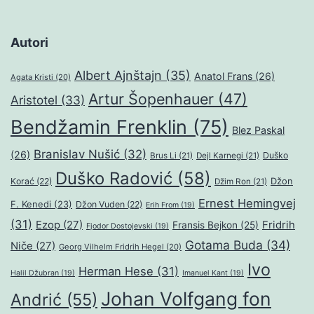
Autori
Albert Ajnštajn
(35)
Anatol Frans
(26)
Agata Kristi
(20)
Artur Šopenhauer
(47)
Aristotel
(33)
Bendžamin Frenklin
(75)
Blez Paskal
Branislav Nušić
(32)
(26)
Duško
Brus Li
(21)
Dejl Karnegi
(21)
Duško Radović
(58)
Džon
Korać
(22)
Džim Ron
(21)
Ernest Hemingvej
F. Kenedi
(23)
Džon Vuden
(22)
Erih From
(19)
(31)
Ezop
(27)
Fridrih
Fransis Bejkon
(25)
Fjodor Dostojevski
(19)
Gotama Buda
(34)
Niče
(27)
Georg Vilhelm Fridrih Hegel
(20)
Ivo
Herman Hese
(31)
Halil Džubran
(19)
Imanuel Kant
(19)
Johan Volfgang fon
Andrić
(55)