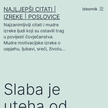
Preskoči
NAJLJEPŠI CITATI |
Izbornik
na
IZREKE | POSLOVICE
sadržaj
Najzanimljiviji citati i mudre
izreke ljudi koji su ostavili trag
u povijesti čovječanstva.
Mudre motivacijske izreke o
uspjehu, ljubavi, sreći, životu…
Slaba je
uteha od…