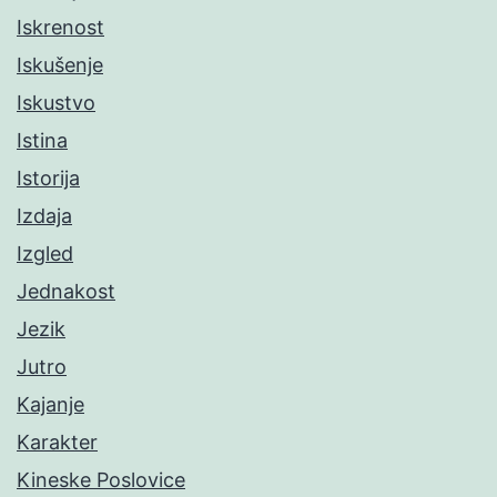
Iskrenost
Iskušenje
Iskustvo
Istina
Istorija
Izdaja
Izgled
Jednakost
Jezik
Jutro
Kajanje
Karakter
Kineske Poslovice