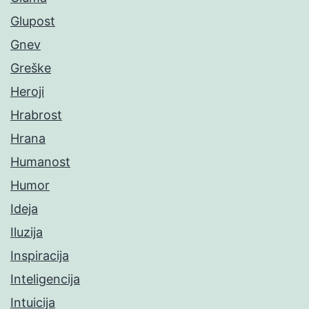
Glupost
Gnev
Greške
Heroji
Hrabrost
Hrana
Humanost
Humor
Ideja
Iluzija
Inspiracija
Inteligencija
Intuicija