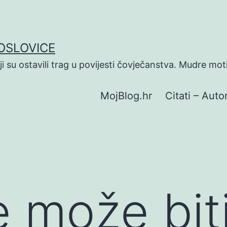
POSLOVICE
koji su ostavili trag u povijesti čovječanstva. Mudre mot
MojBlog.hr
Citati – Autor
e može bit