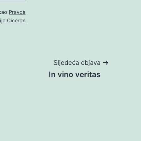
 kao
Pravda
ije Ciceron
Sljedeća objava
In vino veritas