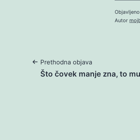
Objavljen
Autor
moj
Navigacija
Prethodna objava
Što čovek manje zna, to m
objava