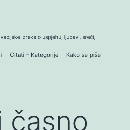
ivacijske izreke o uspjehu, ljubavi, sreći,
i
Citati – Kategorije
Kako se piše
i časno