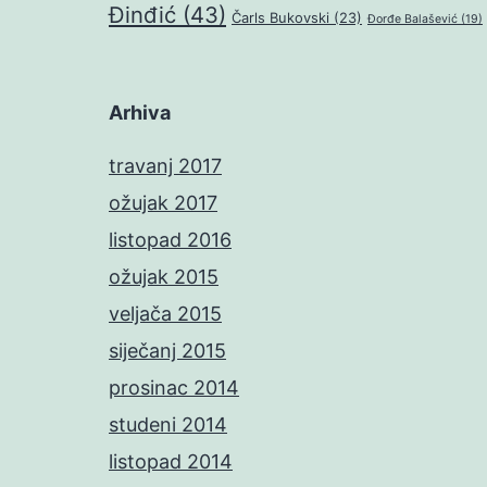
Đinđić
(43)
Čarls Bukovski
(23)
Đorđe Balašević
(19)
Arhiva
travanj 2017
ožujak 2017
listopad 2016
ožujak 2015
veljača 2015
siječanj 2015
prosinac 2014
studeni 2014
listopad 2014