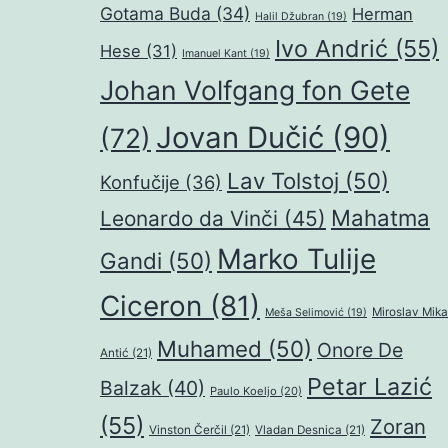
Gotama Buda
(34)
Herman
Halil Džubran
(19)
Ivo Andrić
(55)
Hese
(31)
Imanuel Kant
(19)
Johan Volfgang fon Gete
Jovan Dučić
(90)
(72)
Lav Tolstoj
(50)
Konfučije
(36)
Mahatma
Leonardo da Vinči
(45)
Marko Tulije
Gandi
(50)
Ciceron
(81)
Miroslav Mika
Meša Selimović
(19)
Muhamed
(50)
Onore De
Antić
(21)
Petar Lazić
Balzak
(40)
Paulo Koeljo
(20)
(55)
Zoran
Vinston Čerčil
(21)
Vladan Desnica
(21)