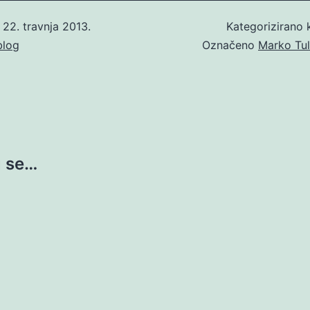
o
22. travnja 2013.
Kategorizirano
blog
Označeno
Marko Tul
u se…