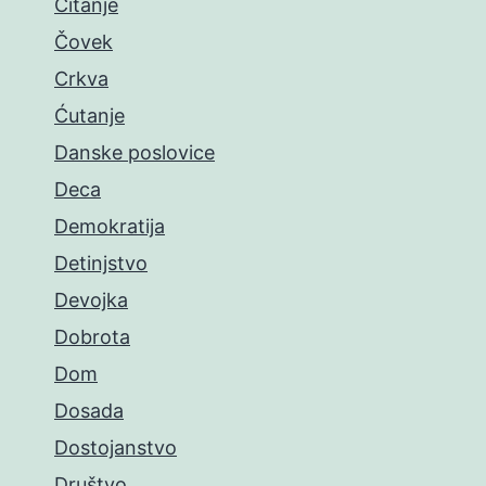
Čitanje
Čovek
Crkva
Ćutanje
Danske poslovice
Deca
Demokratija
Detinjstvo
Devojka
Dobrota
Dom
Dosada
Dostojanstvo
Društvo