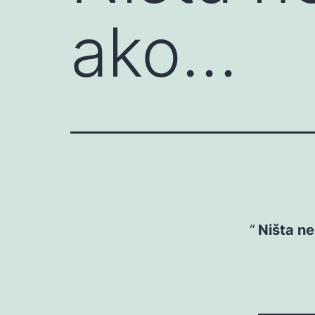
ako…
Ništa n