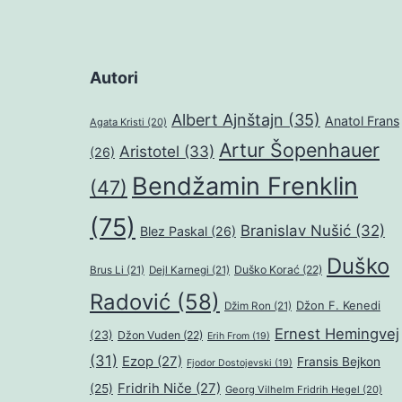
Autori
Albert Ajnštajn
(35)
Anatol Frans
Agata Kristi
(20)
Artur Šopenhauer
Aristotel
(33)
(26)
Bendžamin Frenklin
(47)
(75)
Branislav Nušić
(32)
Blez Paskal
(26)
Duško
Duško Korać
(22)
Brus Li
(21)
Dejl Karnegi
(21)
Radović
(58)
Džon F. Kenedi
Džim Ron
(21)
Ernest Hemingvej
(23)
Džon Vuden
(22)
Erih From
(19)
(31)
Ezop
(27)
Fransis Bejkon
Fjodor Dostojevski
(19)
Fridrih Niče
(27)
(25)
Georg Vilhelm Fridrih Hegel
(20)