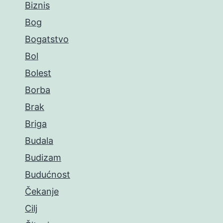
Biznis
Bog
Bogatstvo
Bol
Bolest
Borba
Brak
Briga
Budala
Budizam
Budućnost
Čekanje
Cilj