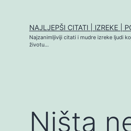
Preskoči
na
sadržaj
NAJLJEPŠI CITATI | IZREKE | 
Najzanimljiviji citati i mudre izreke ljudi 
životu…
Ništa n