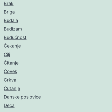
Brak
Briga
Budala
Budizam
Budućnost
Čekanje
Cilj
Čitanje
Čovek
Crkva
Ćutanje
Danske poslovice
Deca