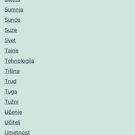
Sumnja
Sunce
Suze
Svet
Tajne
Tehnologija
Tišina
Trud
Tuga
Tužni
Učenje
Učitelj
Umetnost