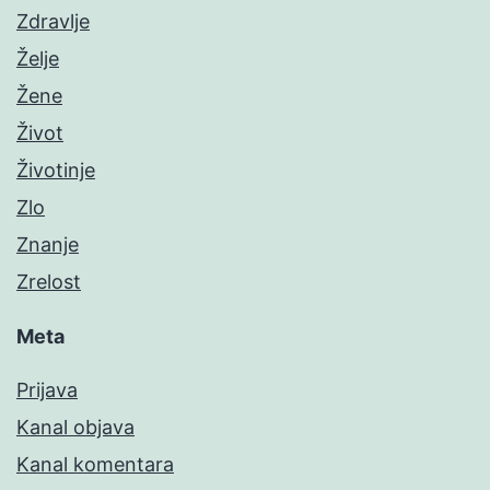
Zdravlje
Želje
Žene
Život
Životinje
Zlo
Znanje
Zrelost
Meta
Prijava
Kanal objava
Kanal komentara