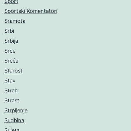
Sport
Sportski Komentatori
Sramota
Srbi
Srbija
Srce
Sreća
Starost
Stav
Strah
Strast
Strpljenje
Sudbina
Sujeta