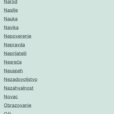
Narod
Nasilje
Nauka
Navika
Nepoverenje
Nepravda
Neprijatelji
Nesreća
Neuspeh
Nezadovoljstvo
Nezahvalnost
Novac
Obrazovanje
Oči