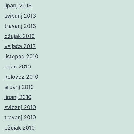
lipanj 2013
svibanj 2013
travanj 2013
ožujak 2013
veljača 2013
listopad 2010
rujan 2010
kolovoz 2010
srpanj 2010
lipanj 2010
svibanj 2010
travanj 2010
ožujak 2010