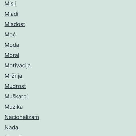
Misli
Mladi
Mladost
Moć
Moda
Moral
Motivacija
Mržnja
Mudrost
Muškarci
Muzika
Nacionalizam
Nada