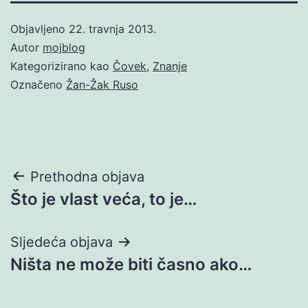
Objavljeno
22. travnja 2013.
Autor
mojblog
Kategorizirano kao
Čovek
,
Znanje
Označeno
Žan-Žak Ruso
Navigacija
Prethodna objava
Što je vlast veća, to je…
objava
Sljedeća objava
Ništa ne može biti časno ako…