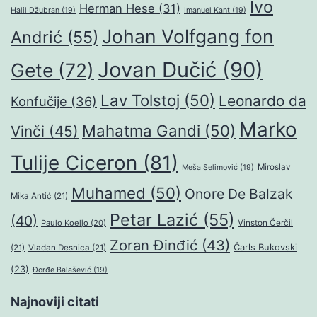
Ivo
Herman Hese
(31)
Halil Džubran
(19)
Imanuel Kant
(19)
Johan Volfgang fon
Andrić
(55)
Jovan Dučić
(90)
Gete
(72)
Lav Tolstoj
(50)
Leonardo da
Konfučije
(36)
Marko
Mahatma Gandi
(50)
Vinči
(45)
Tulije Ciceron
(81)
Miroslav
Meša Selimović
(19)
Muhamed
(50)
Onore De Balzak
Mika Antić
(21)
Petar Lazić
(55)
(40)
Paulo Koeljo
(20)
Vinston Čerčil
Zoran Đinđić
(43)
Čarls Bukovski
(21)
Vladan Desnica
(21)
(23)
Đorđe Balašević
(19)
Najnoviji citati