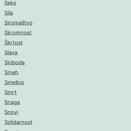
Seks
Sila
Siromaštvo
Skromnost
Škrtost
Slava
Sloboda
Smeh
Smešno
Smrt
Snaga
Snovi
Solidarnost