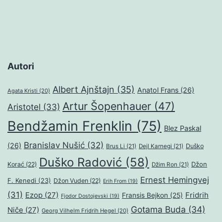
Autori
Albert Ajnštajn
(35)
Anatol Frans
(26)
Agata Kristi
(20)
Artur Šopenhauer
(47)
Aristotel
(33)
Bendžamin Frenklin
(75)
Blez Paskal
Branislav Nušić
(32)
(26)
Duško
Brus Li
(21)
Dejl Karnegi
(21)
Duško Radović
(58)
Džon
Korać
(22)
Džim Ron
(21)
Ernest Hemingvej
F. Kenedi
(23)
Džon Vuden
(22)
Erih From
(19)
(31)
Ezop
(27)
Fridrih
Fransis Bejkon
(25)
Fjodor Dostojevski
(19)
Gotama Buda
(34)
Niče
(27)
Georg Vilhelm Fridrih Hegel
(20)