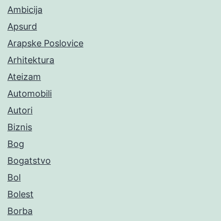
Ambicija
Apsurd
Arapske Poslovice
Arhitektura
Ateizam
Automobili
Autori
Biznis
Bog
Bogatstvo
Bol
Bolest
Borba