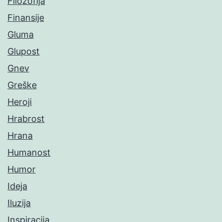
Filozofija
Finansije
Gluma
Glupost
Gnev
Greške
Heroji
Hrabrost
Hrana
Humanost
Humor
Ideja
Iluzija
Inspiracija