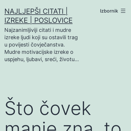
Preskoči
NAJLJEPŠI CITATI |
Izbornik
na
IZREKE | POSLOVICE
sadržaj
Najzanimljiviji citati i mudre
izreke ljudi koji su ostavili trag
u povijesti čovječanstva.
Mudre motivacijske izreke o
uspjehu, ljubavi, sreći, životu…
Što čovek
manje zna, to