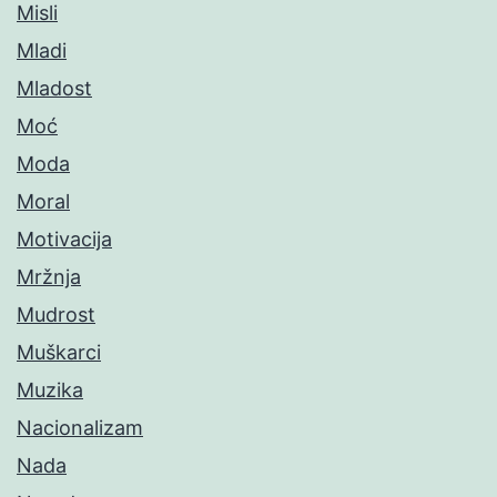
Misli
Mladi
Mladost
Moć
Moda
Moral
Motivacija
Mržnja
Mudrost
Muškarci
Muzika
Nacionalizam
Nada