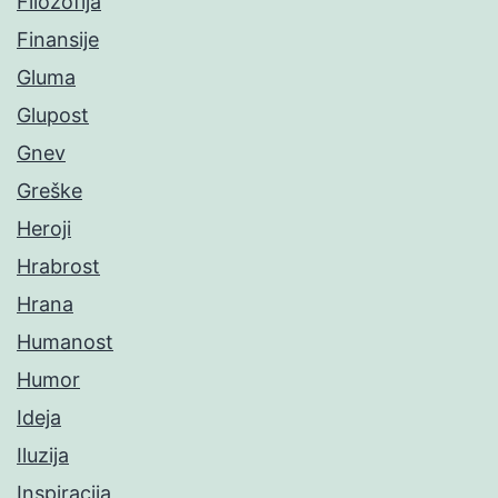
Filozofija
Finansije
Gluma
Glupost
Gnev
Greške
Heroji
Hrabrost
Hrana
Humanost
Humor
Ideja
Iluzija
Inspiracija