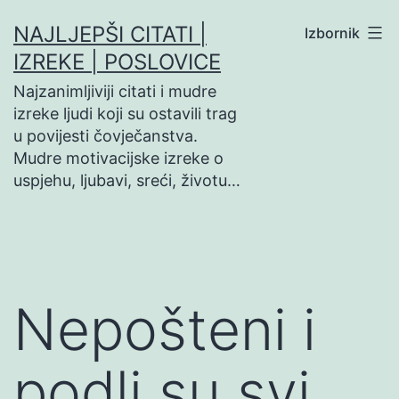
Preskoči
NAJLJEPŠI CITATI |
Izbornik
na
IZREKE | POSLOVICE
sadržaj
Najzanimljiviji citati i mudre
izreke ljudi koji su ostavili trag
u povijesti čovječanstva.
Mudre motivacijske izreke o
uspjehu, ljubavi, sreći, životu…
Nepošteni i
podli su svi