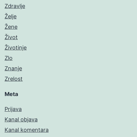
Zdravlje
Želje
Žene
Život
Životinje
Zlo
Znanje
Zrelost
Meta
Prijava
Kanal objava
Kanal komentara