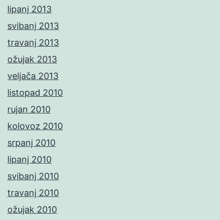
lipanj 2013
svibanj 2013
travanj 2013
ožujak 2013
veljača 2013
listopad 2010
rujan 2010
kolovoz 2010
srpanj 2010
lipanj 2010
svibanj 2010
travanj 2010
ožujak 2010