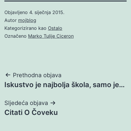
Objavljeno
4. siječnja 2015.
Autor
mojblog
Kategorizirano kao
Ostalo
Označeno
Marko Tulije Ciceron
Navigacija
Prethodna objava
Iskustvo je najbolja škola, samo je…
objava
Sljedeća objava
Citati O Čoveku