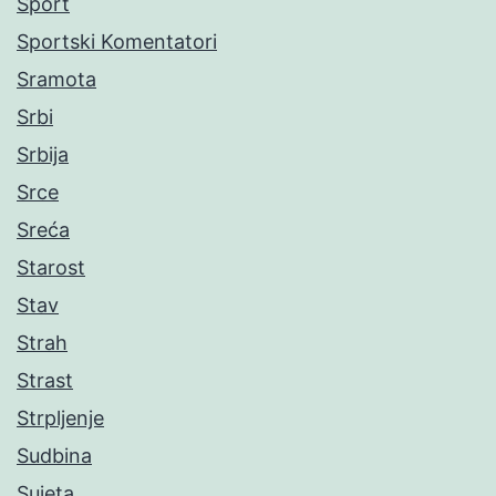
Sport
Sportski Komentatori
Sramota
Srbi
Srbija
Srce
Sreća
Starost
Stav
Strah
Strast
Strpljenje
Sudbina
Sujeta