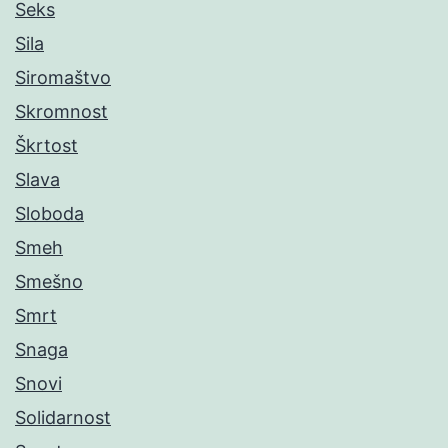
Seks
Sila
Siromaštvo
Skromnost
Škrtost
Slava
Sloboda
Smeh
Smešno
Smrt
Snaga
Snovi
Solidarnost