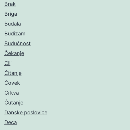
Brak
Briga
Budala
Budizam
Budućnost
Čekanje
Cilj
Čitanje
Čovek
Crkva
Ćutanje
Danske poslovice
Deca