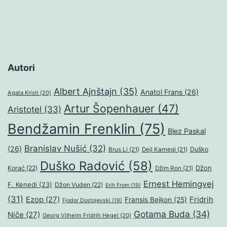
Autori
Albert Ajnštajn
(35)
Anatol Frans
(26)
Agata Kristi
(20)
Artur Šopenhauer
(47)
Aristotel
(33)
Bendžamin Frenklin
(75)
Blez Paskal
Branislav Nušić
(32)
(26)
Duško
Brus Li
(21)
Dejl Karnegi
(21)
Duško Radović
(58)
Džon
Korać
(22)
Džim Ron
(21)
Ernest Hemingvej
F. Kenedi
(23)
Džon Vuden
(22)
Erih From
(19)
(31)
Ezop
(27)
Fridrih
Fransis Bejkon
(25)
Fjodor Dostojevski
(19)
Gotama Buda
(34)
Niče
(27)
Georg Vilhelm Fridrih Hegel
(20)