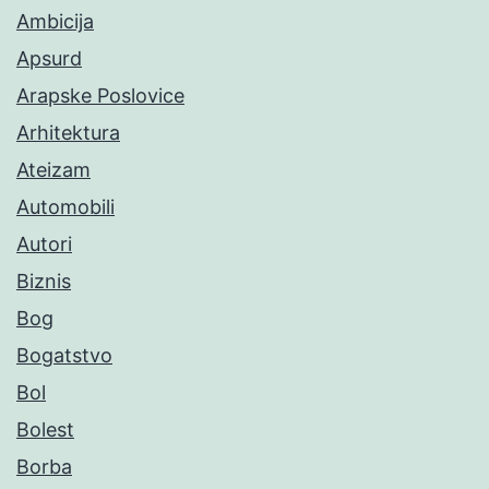
Ambicija
Apsurd
Arapske Poslovice
Arhitektura
Ateizam
Automobili
Autori
Biznis
Bog
Bogatstvo
Bol
Bolest
Borba