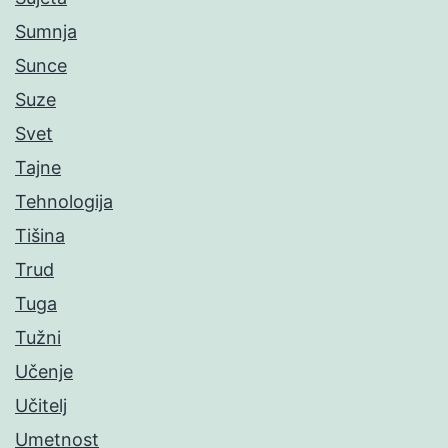
Sumnja
Sunce
Suze
Svet
Tajne
Tehnologija
Tišina
Trud
Tuga
Tužni
Učenje
Učitelj
Umetnost