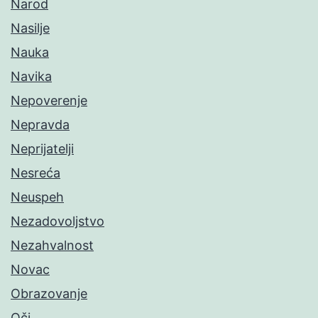
Narod
Nasilje
Nauka
Navika
Nepoverenje
Nepravda
Neprijatelji
Nesreća
Neuspeh
Nezadovoljstvo
Nezahvalnost
Novac
Obrazovanje
Oči