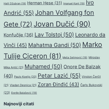
Ivo
Herman Hese
(31)
Halil Džubran
(19)
Imanuel Kant
(19)
Johan Volfgang fon
Andrić
(55)
Jovan Dučić
(90)
Gete
(72)
Lav Tolstoj
(50)
Leonardo da
Konfučije
(36)
Marko
Mahatma Gandi
(50)
Vinči
(45)
Tulije Ciceron
(81)
Miroslav
Meša Selimović
(19)
Muhamed
(50)
Onore De Balzak
Mika Antić
(21)
Petar Lazić
(55)
(40)
Paulo Koeljo
(20)
Vinston Čerčil
Zoran Đinđić
(43)
Čarls Bukovski
(21)
Vladan Desnica
(21)
(23)
Đorđe Balašević
(19)
Najnoviji citati