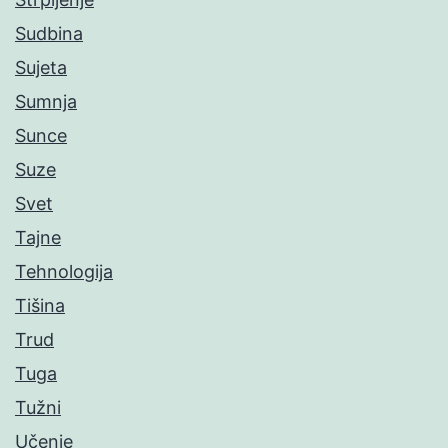
Sudbina
Sujeta
Sumnja
Sunce
Suze
Svet
Tajne
Tehnologija
Tišina
Trud
Tuga
Tužni
Učenje