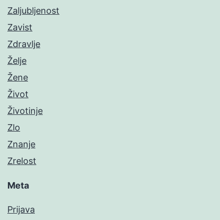
Zaljubljenost
Zavist
Zdravlje
Želje
Žene
Život
Životinje
Zlo
Znanje
Zrelost
Meta
Prijava