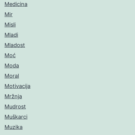
Medicina
Mir
Misli
Mladi
Mladost
Moć
Moda
Moral
Motivacija
Mržnja
Mudrost
Muškarci
Muzika