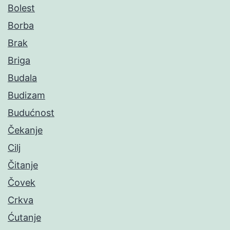
Bolest
Borba
Brak
Briga
Budala
Budizam
Budućnost
Čekanje
Cilj
Čitanje
Čovek
Crkva
Ćutanje