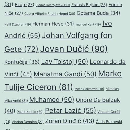
(31)
Ezop
(27)
Fridrih
Fransis Bejkon
(25)
Fjodor Dostojevski
(19)
Gotama Buda
(34)
Niče
(27)
Georg Vilhelm Fridrih Hegel
(20)
Ivo
Herman Hese
(31)
Halil Džubran
(19)
Imanuel Kant
(19)
Johan Volfgang fon
Andrić
(55)
Jovan Dučić
(90)
Gete
(72)
Lav Tolstoj
(50)
Leonardo da
Konfučije
(36)
Marko
Mahatma Gandi
(50)
Vinči
(45)
Tulije Ciceron
(81)
Miroslav
Meša Selimović
(19)
Muhamed
(50)
Onore De Balzak
Mika Antić
(21)
Petar Lazić
(55)
(40)
Paulo Koeljo
(20)
Vinston Čerčil
Zoran Đinđić
(43)
Čarls Bukovski
(21)
Vladan Desnica
(21)