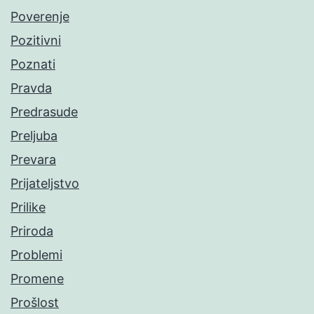
Poverenje
Pozitivni
Poznati
Pravda
Predrasude
Preljuba
Prevara
Prijateljstvo
Prilike
Priroda
Problemi
Promene
Prošlost