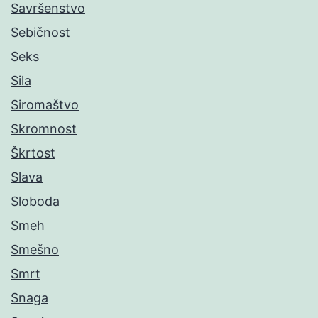
Savršenstvo
Sebičnost
Seks
Sila
Siromaštvo
Skromnost
Škrtost
Slava
Sloboda
Smeh
Smešno
Smrt
Snaga