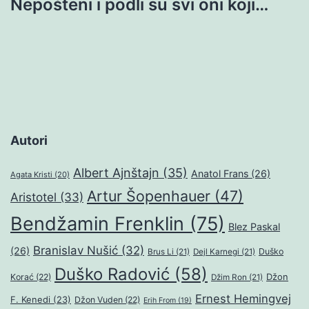
Nepošteni i podli su svi oni koji…
Autori
Albert Ajnštajn
(35)
Anatol Frans
(26)
Agata Kristi
(20)
Artur Šopenhauer
(47)
Aristotel
(33)
Bendžamin Frenklin
(75)
Blez Paskal
Branislav Nušić
(32)
(26)
Duško
Brus Li
(21)
Dejl Karnegi
(21)
Duško Radović
(58)
Džon
Korać
(22)
Džim Ron
(21)
Ernest Hemingvej
F. Kenedi
(23)
Džon Vuden
(22)
Erih From
(19)