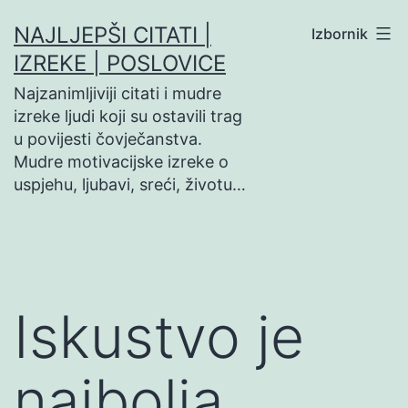
Preskoči
NAJLJEPŠI CITATI |
Izbornik
na
IZREKE | POSLOVICE
sadržaj
Najzanimljiviji citati i mudre
izreke ljudi koji su ostavili trag
u povijesti čovječanstva.
Mudre motivacijske izreke o
uspjehu, ljubavi, sreći, životu…
Iskustvo je
najbolja