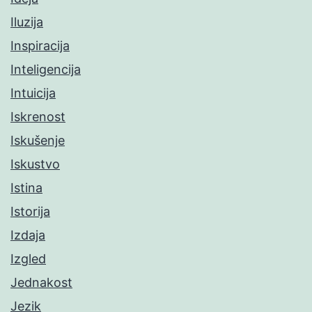
Iluzija
Inspiracija
Inteligencija
Intuicija
Iskrenost
Iskušenje
Iskustvo
Istina
Istorija
Izdaja
Izgled
Jednakost
Jezik