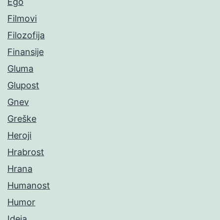
Ego
Filmovi
Filozofija
Finansije
Gluma
Glupost
Gnev
Greške
Heroji
Hrabrost
Hrana
Humanost
Humor
Ideja