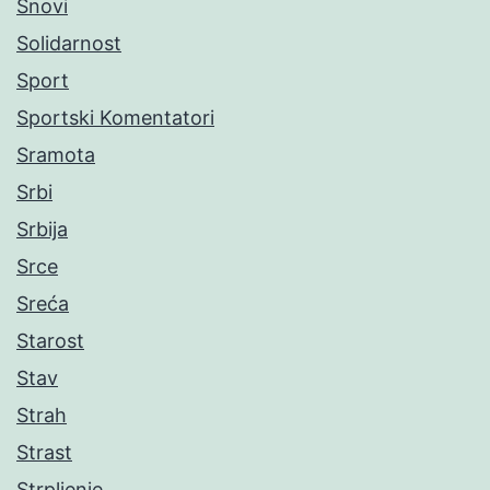
Snovi
Solidarnost
Sport
Sportski Komentatori
Sramota
Srbi
Srbija
Srce
Sreća
Starost
Stav
Strah
Strast
Strpljenje