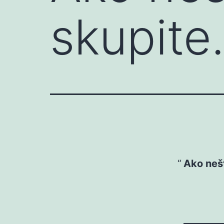
skupit
Ako nešt