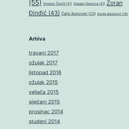
(55)
Zoran
Vinston Čerčil
(21)
Vladan Desnica
(21)
Đinđić
(43)
Čarls Bukovski
(23)
Đorđe Balašević
(19)
Arhiva
travanj 2017
ožujak 2017
listopad 2016
ožujak 2015
veljača 2015
siječanj 2015
prosinac 2014
studeni 2014