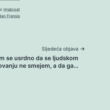
ao
Hrabrost
dan Frensis
Sljedeća objava
m se usrdno da se ljudskom
ovanju ne smejem, a da ga…