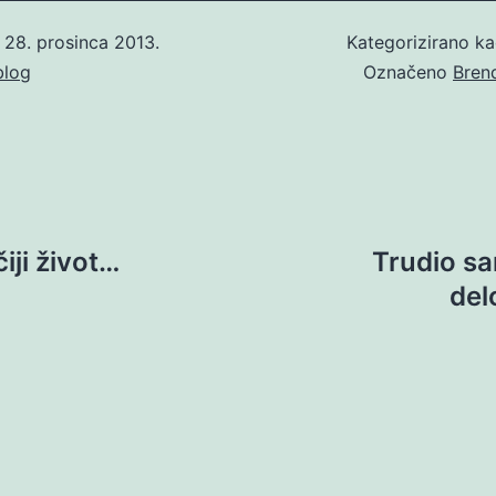
o
28. prosinca 2013.
Kategorizirano k
blog
Označeno
Bren
iji život…
Trudio sa
del