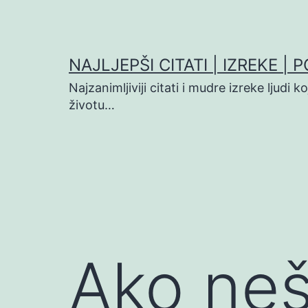
Preskoči
na
sadržaj
NAJLJEPŠI CITATI | IZREKE | 
Najzanimljiviji citati i mudre izreke ljudi 
životu…
Ako nešt