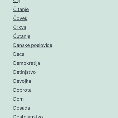
Cilj
Čitanje
Čovek
Crkva
Ćutanje
Danske poslovice
Deca
Demokratija
Detinjstvo
Devojka
Dobrota
Dom
Dosada
Dostojanstvo