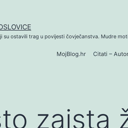
POSLOVICE
koji su ostavili trag u povijesti čovječanstva. Mudre mot
MojBlog.hr
Citati – Autor
o zaista ž