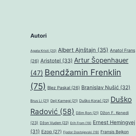
Autori
Albert Ajnštajn
(35)
Anatol Frans
Agata Kristi
(20)
Artur Šopenhauer
Aristotel
(33)
(26)
Bendžamin Frenklin
(47)
(75)
Branislav Nušić
(32)
Blez Paskal
(26)
Duško
Duško Korać
(22)
Brus Li
(21)
Dejl Karnegi
(21)
Radović
(58)
Džon F. Kenedi
Džim Ron
(21)
Ernest Hemingvej
(23)
Džon Vuden
(22)
Erih From
(19)
(31)
Ezop
(27)
Fransis Bejkon
Fjodor Dostojevski
(19)