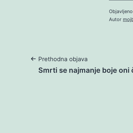
Objavljen
Autor
moj
Navigacija
Prethodna objava
Smrti se najmanje boje oni č
objava