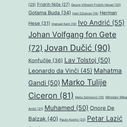
Fridrih Niče
(27)
(25)
Georg Vilhelm Fridrih Hegel
(20)
Gotama Buda
(34)
Herman
Halil Džubran
(19)
Ivo Andrić
(55)
Hese
(31)
Imanuel Kant
(19)
Johan Volfgang fon Gete
Jovan Dučić
(90)
(72)
Lav Tolstoj
(50)
Konfučije
(36)
Mahatma
Leonardo da Vinči
(45)
Marko Tulije
Gandi
(50)
Ciceron
(81)
Miroslav Mika
Meša Selimović
(19)
Muhamed
(50)
Onore De
Antić
(21)
Petar Lazić
Balzak
(40)
Paulo Koeljo
(20)