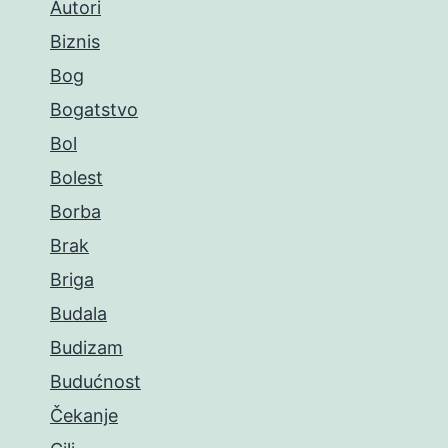
Autori
Biznis
Bog
Bogatstvo
Bol
Bolest
Borba
Brak
Briga
Budala
Budizam
Budućnost
Čekanje