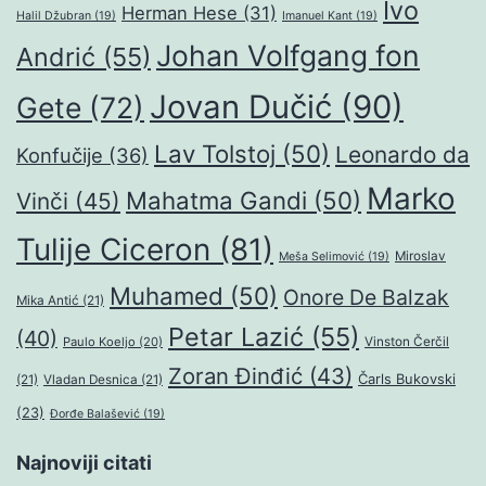
Ivo
Herman Hese
(31)
Halil Džubran
(19)
Imanuel Kant
(19)
Johan Volfgang fon
Andrić
(55)
Jovan Dučić
(90)
Gete
(72)
Lav Tolstoj
(50)
Leonardo da
Konfučije
(36)
Marko
Mahatma Gandi
(50)
Vinči
(45)
Tulije Ciceron
(81)
Miroslav
Meša Selimović
(19)
Muhamed
(50)
Onore De Balzak
Mika Antić
(21)
Petar Lazić
(55)
(40)
Paulo Koeljo
(20)
Vinston Čerčil
Zoran Đinđić
(43)
Čarls Bukovski
(21)
Vladan Desnica
(21)
(23)
Đorđe Balašević
(19)
Najnoviji citati