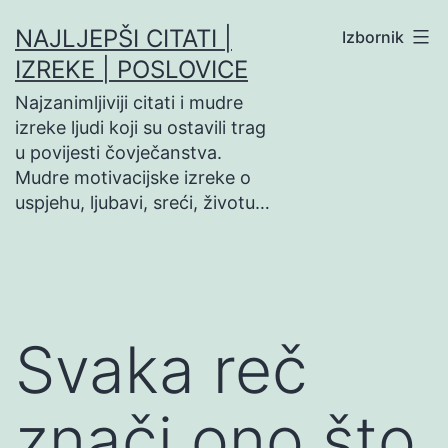
Preskoči
NAJLJEPŠI CITATI |
Izbornik
na
IZREKE | POSLOVICE
sadržaj
Najzanimljiviji citati i mudre
izreke ljudi koji su ostavili trag
u povijesti čovječanstva.
Mudre motivacijske izreke o
uspjehu, ljubavi, sreći, životu…
Svaka reč
znači ono što