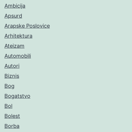
Ambicija
Apsurd
Arapske Poslovice
Arhitektura
Ateizam
Automobili
Autori
Biznis
Bog
Bogatstvo
Bol
Bolest
Borba