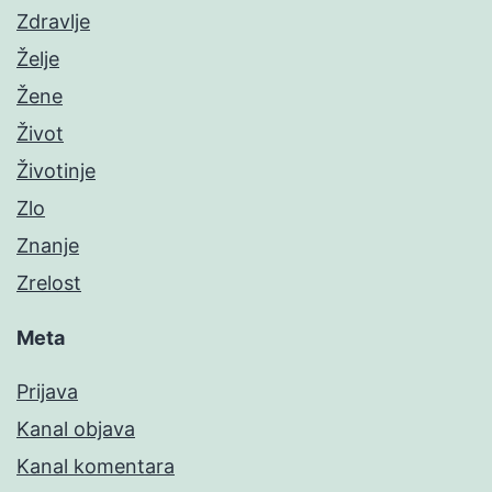
Zdravlje
Želje
Žene
Život
Životinje
Zlo
Znanje
Zrelost
Meta
Prijava
Kanal objava
Kanal komentara