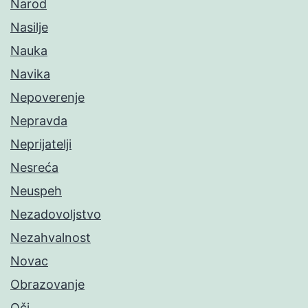
Narod
Nasilje
Nauka
Navika
Nepoverenje
Nepravda
Neprijatelji
Nesreća
Neuspeh
Nezadovoljstvo
Nezahvalnost
Novac
Obrazovanje
Oči