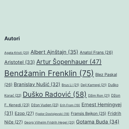
Autori
Albert Ajnštajn
(35)
Anatol Frans
(26)
Agata Kristi
(20)
Artur Šopenhauer
(47)
Aristotel
(33)
Bendžamin Frenklin
(75)
Blez Paskal
Branislav Nušić
(32)
(26)
Duško
Brus Li
(21)
Dejl Karnegi
(21)
Duško Radović
(58)
Džon
Korać
(22)
Džim Ron
(21)
Ernest Hemingvej
F. Kenedi
(23)
Džon Vuden
(22)
Erih From
(19)
(31)
Ezop
(27)
Fridrih
Fransis Bejkon
(25)
Fjodor Dostojevski
(19)
Gotama Buda
(34)
Niče
(27)
Georg Vilhelm Fridrih Hegel
(20)