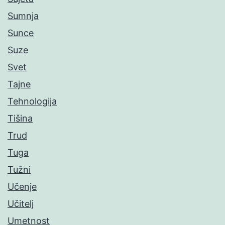
Sumnja
Sunce
Suze
Svet
Tajne
Tehnologija
Tišina
Trud
Tuga
Tužni
Učenje
Učitelj
Umetnost