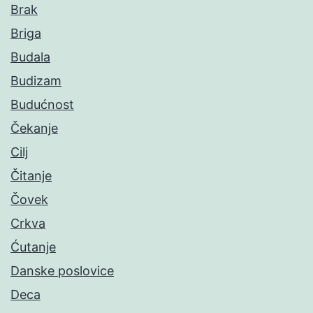
Brak
Briga
Budala
Budizam
Budućnost
Čekanje
Cilj
Čitanje
Čovek
Crkva
Ćutanje
Danske poslovice
Deca