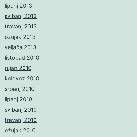
lipanj 2013
svibanj 2013
travanj 2013
ožujak 2013
veljača 2013
listopad 2010
rujan 2010
kolovoz 2010
srpanj 2010
lipanj 2010
svibanj 2010
travanj 2010
ožujak 2010