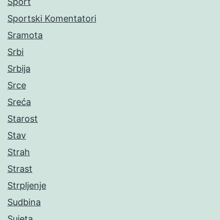
Sport
Sportski Komentatori
Sramota
Srbi
Srbija
Srce
Sreća
Starost
Stav
Strah
Strast
Strpljenje
Sudbina
Sujeta