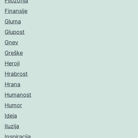
Filozofija
Finansije
Gluma
Glupost
Gnev
Greške
Heroji
Hrabrost
Hrana
Humanost
Humor
Ideja
Iluzija
Inspiracija