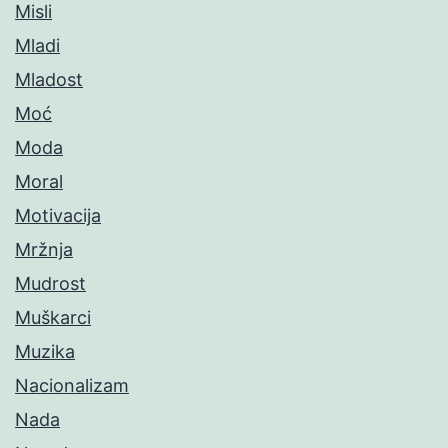
Misli
Mladi
Mladost
Moć
Moda
Moral
Motivacija
Mržnja
Mudrost
Muškarci
Muzika
Nacionalizam
Nada