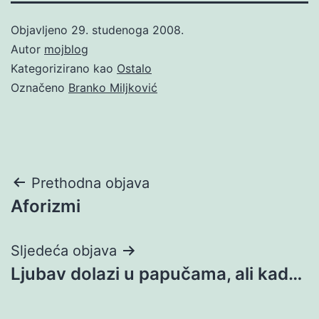
Objavljeno
29. studenoga 2008.
Autor
mojblog
Kategorizirano kao
Ostalo
Označeno
Branko Miljković
Navigacija
Prethodna objava
Aforizmi
objava
Sljedeća objava
Ljubav dolazi u papučama, ali kad…