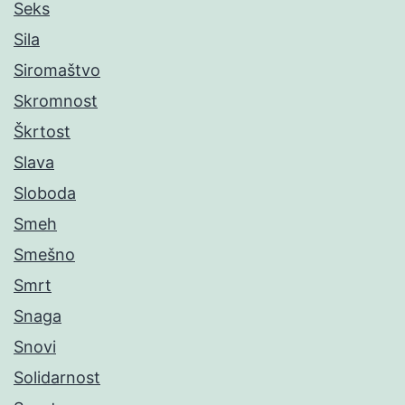
Seks
Sila
Siromaštvo
Skromnost
Škrtost
Slava
Sloboda
Smeh
Smešno
Smrt
Snaga
Snovi
Solidarnost