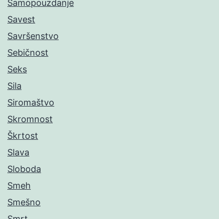
Samopouzdanje
Savest
Savršenstvo
Sebičnost
Seks
Sila
Siromaštvo
Skromnost
Škrtost
Slava
Sloboda
Smeh
Smešno
Smrt