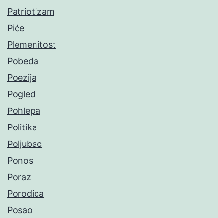
Patriotizam
Piće
Plemenitost
Pobeda
Poezija
Pogled
Pohlepa
Politika
Poljubac
Ponos
Poraz
Porodica
Posao