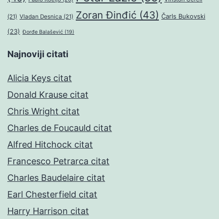
Zoran Đinđić
(43)
Čarls Bukovski
(21)
Vladan Desnica
(21)
(23)
Đorđe Balašević
(19)
Najnoviji citati
Alicia Keys citat
Donald Krause citat
Chris Wright citat
Charles de Foucauld citat
Alfred Hitchock citat
Francesco Petrarca citat
Charles Baudelaire citat
Earl Chesterfield citat
Harry Harrison citat