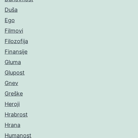
Duša
Ego
Filmovi
Filozofija
Finansije
Gluma
Glupost
Gnev
Greške
Heroji
Hrabrost
Hrana
Humanost