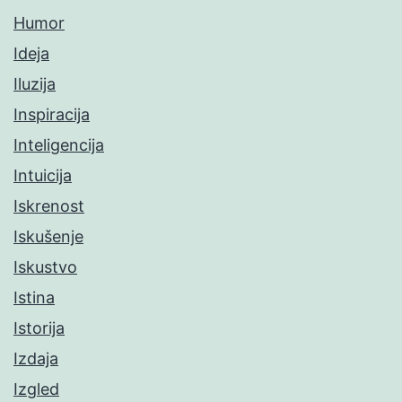
Humor
Ideja
Iluzija
Inspiracija
Inteligencija
Intuicija
Iskrenost
Iskušenje
Iskustvo
Istina
Istorija
Izdaja
Izgled