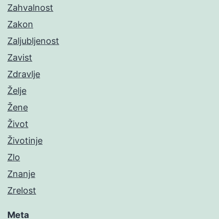
Zahvalnost
Zakon
Zaljubljenost
Zavist
Zdravlje
Želje
Žene
Život
Životinje
Zlo
Znanje
Zrelost
Meta