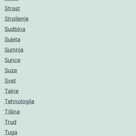
Strast
Strpljenje
Sudbina
Sujeta
Sumnja
Sunce
Suze
Svet
Tajne
Tehnologija
Tišina
Trud
Tuga