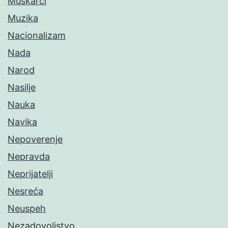
Muškarci
Muzika
Nacionalizam
Nada
Narod
Nasilje
Nauka
Navika
Nepoverenje
Nepravda
Neprijatelji
Nesreća
Neuspeh
Nezadovoljstvo