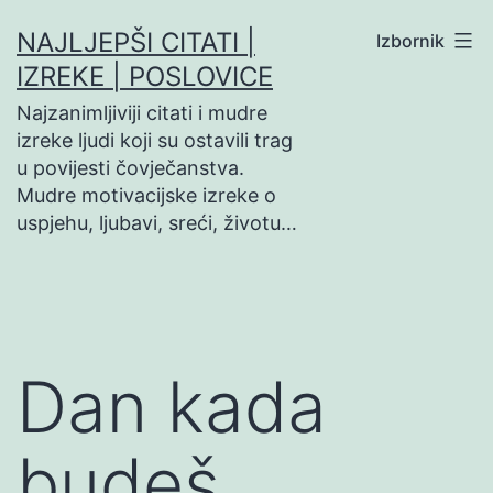
Preskoči
NAJLJEPŠI CITATI |
Izbornik
na
IZREKE | POSLOVICE
sadržaj
Najzanimljiviji citati i mudre
izreke ljudi koji su ostavili trag
u povijesti čovječanstva.
Mudre motivacijske izreke o
uspjehu, ljubavi, sreći, životu…
Dan kada
budeš