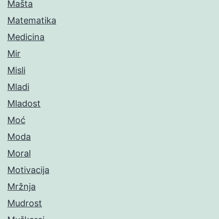
Mašta
Matematika
Medicina
Mir
Misli
Mladi
Mladost
Moć
Moda
Moral
Motivacija
Mržnja
Mudrost