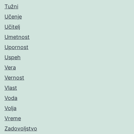
Tužni
Učenje
Učitelj
Umetnost
Upornost
Uspeh
Vera
Vernost
Vlast
Voda
Volja
Vreme
Zadovoljstvo