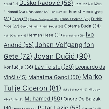
Duško Radović
(58)
Džon
Korać
(22)
Džim Ron
(21)
Ernest Hemingvej
F. Kenedi
(23)
Džon Vuden
(22)
Erih From
(19)
(31)
Ezop
(27)
Fridrih
Fransis Bejkon
(25)
Fjodor Dostojevski
(19)
Gotama Buda
(34)
Niče
(27)
Georg Vilhelm Fridrih Hegel
(20)
Ivo
Herman Hese
(31)
Halil Džubran
(19)
Imanuel Kant
(19)
Johan Volfgang fon
Andrić
(55)
Jovan Dučić
(90)
Gete
(72)
Lav Tolstoj
(50)
Leonardo da
Konfučije
(36)
Marko
Mahatma Gandi
(50)
Vinči
(45)
Tulije Ciceron
(81)
Miroslav
Meša Selimović
(19)
Muhamed
(50)
Onore De Balzak
Mika Antić
(21)
Petar Lazić
(55)
(40)
Paulo Koeljo
(20)
Vinston Čerčil