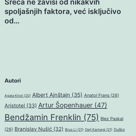
Sreća ne zavisi od nikakvih
spoljašnjih faktora, već isključivo
od…
Autori
Albert Ajnštajn
(35)
Anatol Frans
(26)
Agata Kristi
(20)
Artur Šopenhauer
(47)
Aristotel
(33)
Bendžamin Frenklin
(75)
Blez Paskal
Branislav Nušić
(32)
(26)
Duško
Brus Li
(21)
Dejl Karnegi
(21)