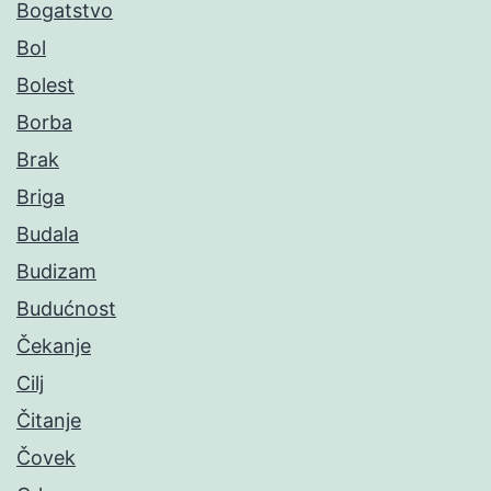
Bogatstvo
Bol
Bolest
Borba
Brak
Briga
Budala
Budizam
Budućnost
Čekanje
Cilj
Čitanje
Čovek