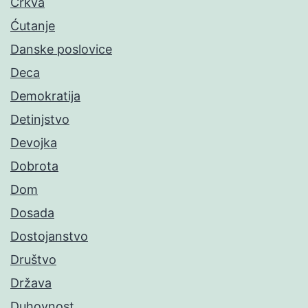
Crkva
Ćutanje
Danske poslovice
Deca
Demokratija
Detinjstvo
Devojka
Dobrota
Dom
Dosada
Dostojanstvo
Društvo
Država
Duhovnost