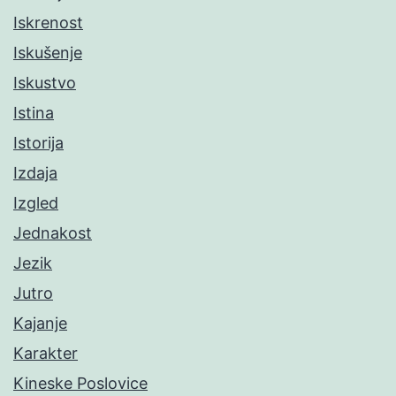
Iskrenost
Iskušenje
Iskustvo
Istina
Istorija
Izdaja
Izgled
Jednakost
Jezik
Jutro
Kajanje
Karakter
Kineske Poslovice