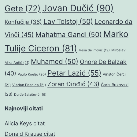
Jovan Dučić
(90)
Gete
(72)
Lav Tolstoj
(50)
Leonardo da
Konfučije
(36)
Marko
Mahatma Gandi
(50)
Vinči
(45)
Tulije Ciceron
(81)
Miroslav
Meša Selimović
(19)
Muhamed
(50)
Onore De Balzak
Mika Antić
(21)
Petar Lazić
(55)
(40)
Paulo Koeljo
(20)
Vinston Čerčil
Zoran Đinđić
(43)
Čarls Bukovski
(21)
Vladan Desnica
(21)
(23)
Đorđe Balašević
(19)
Najnoviji citati
Alicia Keys citat
Donald Krause citat