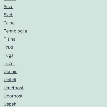
Suze
Svet
Tajne
Tehnologija
Tišina
Trud
Tuga
Tužni
Učenje
Učitelj
Umetnost
Upornost
Uspeh