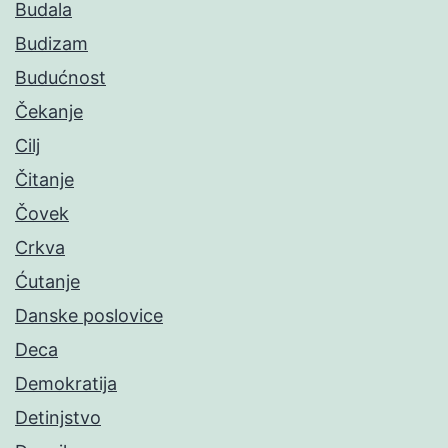
Budala
Budizam
Budućnost
Čekanje
Cilj
Čitanje
Čovek
Crkva
Ćutanje
Danske poslovice
Deca
Demokratija
Detinjstvo