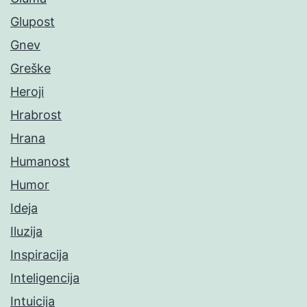
Glupost
Gnev
Greške
Heroji
Hrabrost
Hrana
Humanost
Humor
Ideja
Iluzija
Inspiracija
Inteligencija
Intuicija