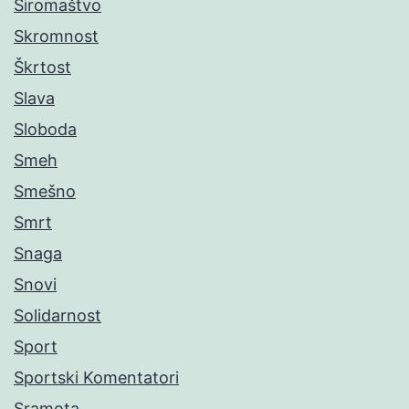
Siromaštvo
Skromnost
Škrtost
Slava
Sloboda
Smeh
Smešno
Smrt
Snaga
Snovi
Solidarnost
Sport
Sportski Komentatori
Sramota