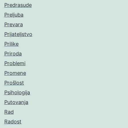
Predrasude
Preljuba
Prevara
Prijateljstvo
Prilike
Priroda
Problemi
Promene
Prošlost
Psihologija
Putovanja
Rad
Radost