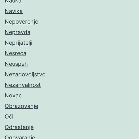
Nauka
Navika
Nepoverenje
Nepravda
Neprijatelji
Nesreća
Neuspeh
Nezadovoljstvo
Nezahvalnost
Novac
Obrazovanje
Oči
Odrastanje
Ogovaranje