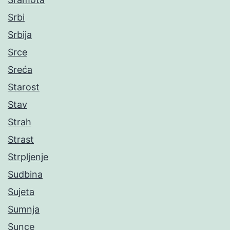
Srbi
Srbija
Srce
Sreća
Starost
Stav
Strah
Strast
Strpljenje
Sudbina
Sujeta
Sumnja
Sunce