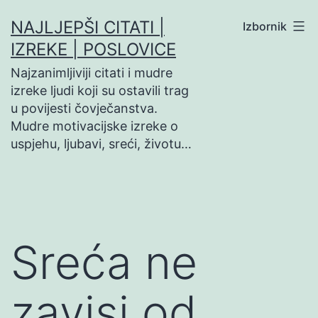
Preskoči
NAJLJEPŠI CITATI |
Izbornik
na
IZREKE | POSLOVICE
sadržaj
Najzanimljiviji citati i mudre
izreke ljudi koji su ostavili trag
u povijesti čovječanstva.
Mudre motivacijske izreke o
uspjehu, ljubavi, sreći, životu…
Sreća ne
zavisi od