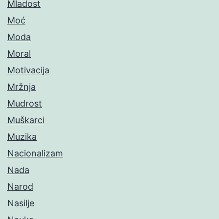
Mladost
Moć
Moda
Moral
Motivacija
Mržnja
Mudrost
Muškarci
Muzika
Nacionalizam
Nada
Narod
Nasilje