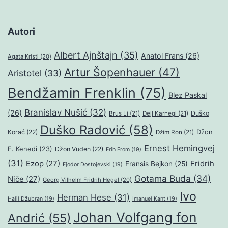
Autori
Albert Ajnštajn
(35)
Anatol Frans
(26)
Agata Kristi
(20)
Artur Šopenhauer
(47)
Aristotel
(33)
Bendžamin Frenklin
(75)
Blez Paskal
Branislav Nušić
(32)
(26)
Duško
Brus Li
(21)
Dejl Karnegi
(21)
Duško Radović
(58)
Džon
Korać
(22)
Džim Ron
(21)
Ernest Hemingvej
F. Kenedi
(23)
Džon Vuden
(22)
Erih From
(19)
(31)
Ezop
(27)
Fridrih
Fransis Bejkon
(25)
Fjodor Dostojevski
(19)
Gotama Buda
(34)
Niče
(27)
Georg Vilhelm Fridrih Hegel
(20)
Ivo
Herman Hese
(31)
Halil Džubran
(19)
Imanuel Kant
(19)
Johan Volfgang fon
Andrić
(55)