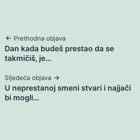
Navigacija
Prethodna objava
Dan kada budeš prestao da se
objava
takmičiš, je…
Sljedeća objava
U neprestanoj smeni stvari i najjači
bi mogli…