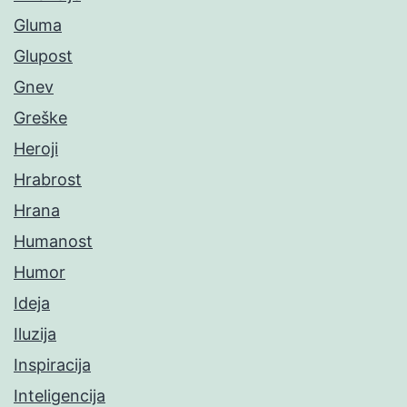
Gluma
Glupost
Gnev
Greške
Heroji
Hrabrost
Hrana
Humanost
Humor
Ideja
Iluzija
Inspiracija
Inteligencija