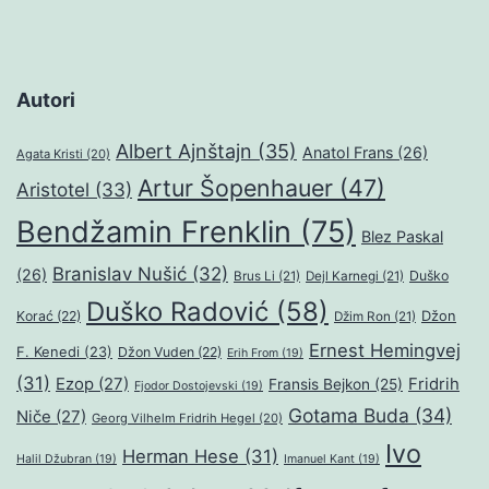
Autori
Albert Ajnštajn
(35)
Anatol Frans
(26)
Agata Kristi
(20)
Artur Šopenhauer
(47)
Aristotel
(33)
Bendžamin Frenklin
(75)
Blez Paskal
Branislav Nušić
(32)
(26)
Duško
Brus Li
(21)
Dejl Karnegi
(21)
Duško Radović
(58)
Džon
Korać
(22)
Džim Ron
(21)
Ernest Hemingvej
F. Kenedi
(23)
Džon Vuden
(22)
Erih From
(19)
(31)
Ezop
(27)
Fridrih
Fransis Bejkon
(25)
Fjodor Dostojevski
(19)
Gotama Buda
(34)
Niče
(27)
Georg Vilhelm Fridrih Hegel
(20)
Ivo
Herman Hese
(31)
Halil Džubran
(19)
Imanuel Kant
(19)