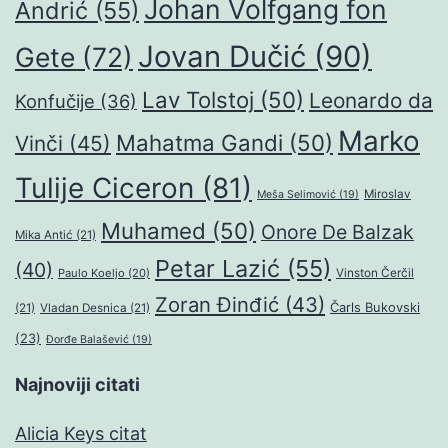
Johan Volfgang fon
Andrić
(55)
Jovan Dučić
(90)
Gete
(72)
Lav Tolstoj
(50)
Leonardo da
Konfučije
(36)
Marko
Mahatma Gandi
(50)
Vinči
(45)
Tulije Ciceron
(81)
Miroslav
Meša Selimović
(19)
Muhamed
(50)
Onore De Balzak
Mika Antić
(21)
Petar Lazić
(55)
(40)
Paulo Koeljo
(20)
Vinston Čerčil
Zoran Đinđić
(43)
Čarls Bukovski
(21)
Vladan Desnica
(21)
(23)
Đorđe Balašević
(19)
Najnoviji citati
Alicia Keys citat