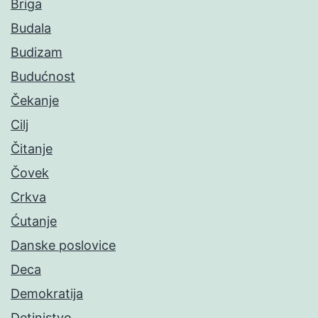
Briga
Budala
Budizam
Budućnost
Čekanje
Cilj
Čitanje
Čovek
Crkva
Ćutanje
Danske poslovice
Deca
Demokratija
Detinjstvo