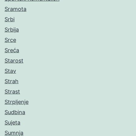
Sramota
Srbi
Srbija
Srce
Sreća
Starost
Stav
Strah
Strast
Strpljenje
Sudbina
Sujeta
Sumnja