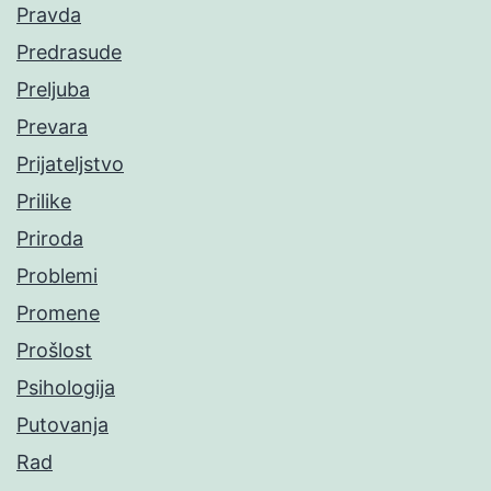
Pravda
Predrasude
Preljuba
Prevara
Prijateljstvo
Prilike
Priroda
Problemi
Promene
Prošlost
Psihologija
Putovanja
Rad