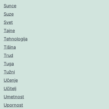
Sunce
Suze
Svet
Tajne
Tehnologija
Tišina
Trud
Tuga
Tužni
Učenje
Učitelj
Umetnost
Upornost