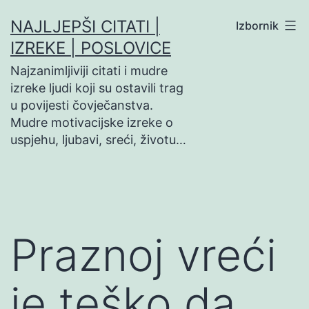
Preskoči
NAJLJEPŠI CITATI |
Izbornik
na
IZREKE | POSLOVICE
sadržaj
Najzanimljiviji citati i mudre
izreke ljudi koji su ostavili trag
u povijesti čovječanstva.
Mudre motivacijske izreke o
uspjehu, ljubavi, sreći, životu…
Praznoj vreći
je teško da…