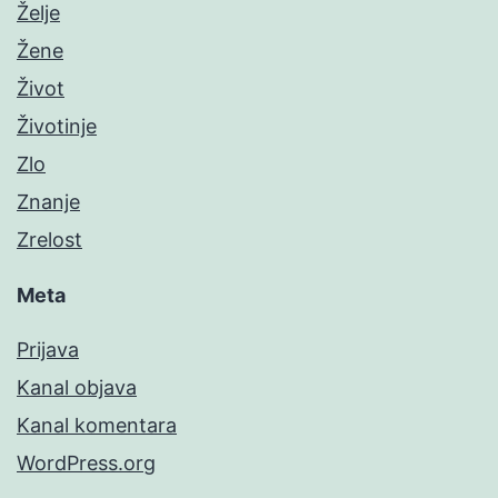
Želje
Žene
Život
Životinje
Zlo
Znanje
Zrelost
Meta
Prijava
Kanal objava
Kanal komentara
WordPress.org