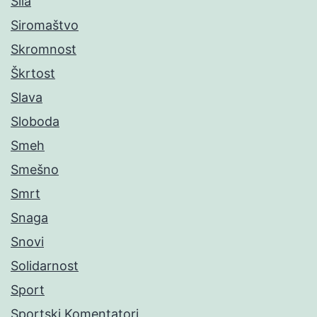
Sila
Siromaštvo
Skromnost
Škrtost
Slava
Sloboda
Smeh
Smešno
Smrt
Snaga
Snovi
Solidarnost
Sport
Sportski Komentatori