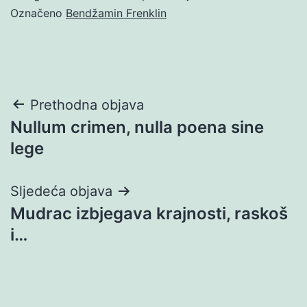
Označeno
Bendžamin Frenklin
Navigacija
Prethodna objava
Nullum crimen, nulla poena sine
objava
lege
Sljedeća objava
Mudrac izbjegava krajnosti, raskoš
i…