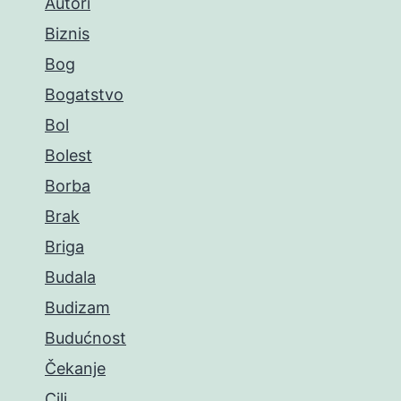
Autori
Biznis
Bog
Bogatstvo
Bol
Bolest
Borba
Brak
Briga
Budala
Budizam
Budućnost
Čekanje
Cilj