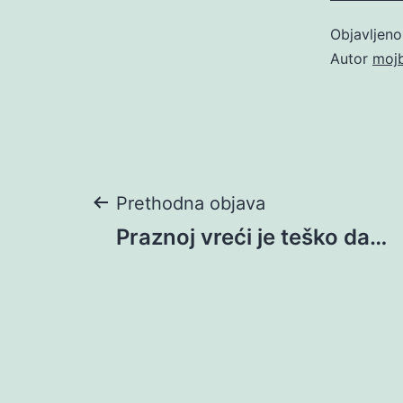
Objavljen
Autor
moj
Navigacija
Prethodna objava
Praznoj vreći je teško da…
objava