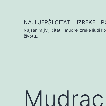
Preskoči
na
sadržaj
NAJLJEPŠI CITATI | IZREKE | 
Najzanimljiviji citati i mudre izreke ljudi 
životu…
Mudrac 