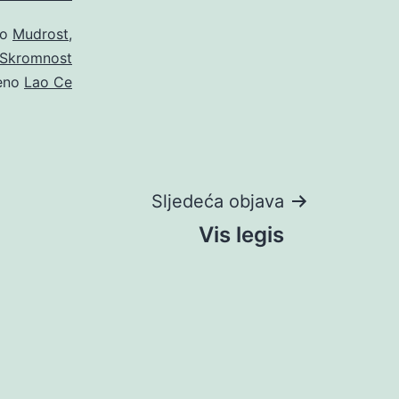
ao
Mudrost
,
Skromnost
eno
Lao Ce
Sljedeća objava
Vis legis