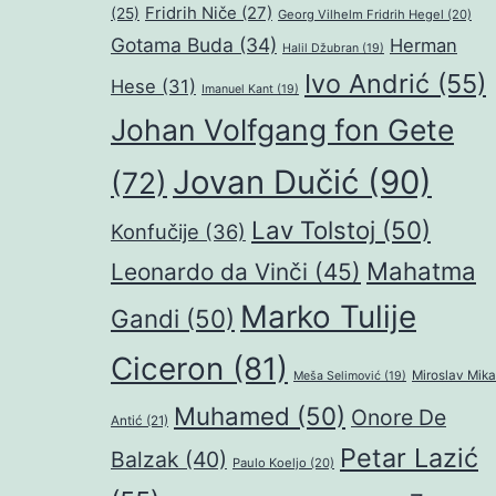
Fridrih Niče
(27)
(25)
Georg Vilhelm Fridrih Hegel
(20)
Gotama Buda
(34)
Herman
Halil Džubran
(19)
Ivo Andrić
(55)
Hese
(31)
Imanuel Kant
(19)
Johan Volfgang fon Gete
Jovan Dučić
(90)
(72)
Lav Tolstoj
(50)
Konfučije
(36)
Mahatma
Leonardo da Vinči
(45)
Marko Tulije
Gandi
(50)
Ciceron
(81)
Miroslav Mika
Meša Selimović
(19)
Muhamed
(50)
Onore De
Antić
(21)
Petar Lazić
Balzak
(40)
Paulo Koeljo
(20)