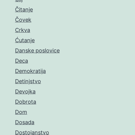
Čitanje
Čovek
Crkva
Ćutanje
Danske poslovice
Deca
Demokratija
Detinjstvo
Devojka
Dobrota
Dom
Dosada
Dostojanstvo