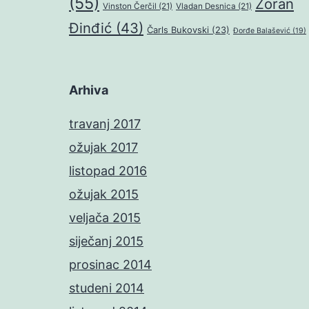
(55)
Zoran
Vinston Čerčil
(21)
Vladan Desnica
(21)
Đinđić
(43)
Čarls Bukovski
(23)
Đorđe Balašević
(19)
Arhiva
travanj 2017
ožujak 2017
listopad 2016
ožujak 2015
veljača 2015
siječanj 2015
prosinac 2014
studeni 2014