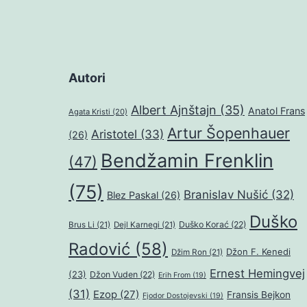
Autori
Albert Ajnštajn
(35)
Anatol Frans
Agata Kristi
(20)
Artur Šopenhauer
Aristotel
(33)
(26)
Bendžamin Frenklin
(47)
(75)
Branislav Nušić
(32)
Blez Paskal
(26)
Duško
Duško Korać
(22)
Brus Li
(21)
Dejl Karnegi
(21)
Radović
(58)
Džon F. Kenedi
Džim Ron
(21)
Ernest Hemingvej
(23)
Džon Vuden
(22)
Erih From
(19)
(31)
Ezop
(27)
Fransis Bejkon
Fjodor Dostojevski
(19)