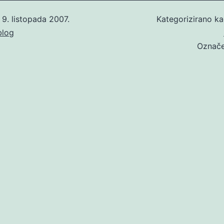
o
9. listopada 2007.
Kategorizirano k
blog
Označ